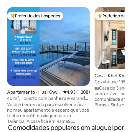
Preferido dos hóspedes
Preferido dos 
Entre os melhores preferidos dos hóspedes
Entre os melhore
Casa ⋅ Khet Khlon
Cozyhouse 195
🏡Casa de 3 andar
Apartamento ⋅ Huai Khwa
4,93 de uma avaliação média de 5,
4,93 (1.208)
confortável, no c
ng
40 m², 1 quarto com banheira e varanda
comunidade antiga
LOFT-D4/acomoda 3 pessoas/piscina no
Você é bem-vindo para escolher e ficar
Phraya. Sinta o ch
terraço/próximo a RCA/próximo ao
no meu apartamento e espero que você
Bangkok e o conf
mercado noturno de trem/próximo a
tenha uma ótima viagem para a
apenas 10 minutos
Tonglor
Tailândia. A casa fica em Rama9,
estação de BTS Kh
Comodidades populares em aluguel por
apartamento LOFT entregue em 2024.O
de Din Daeng, que