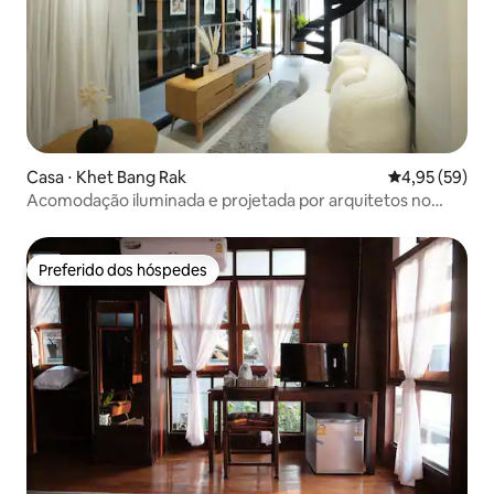
Casa ⋅ Khet Bang Rak
4,95 de uma a
4,95 (59)
Acomodação iluminada e projetada por arquitetos no
centro de Bangkok
Preferido dos hóspedes
Preferido dos hóspedes