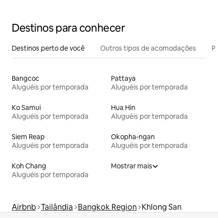
rápido/SkyBar/RiverFerries
Destinos para conhecer
Destinos perto de você
Outros tipos de acomodações
Pr
Bangcoc
Pattaya
Aluguéis por temporada
Aluguéis por temporada
Ko Samui
Hua Hin
Aluguéis por temporada
Aluguéis por temporada
Siem Reap
Okopha-ngan
Aluguéis por temporada
Aluguéis por temporada
Koh Chang
Mostrar mais
Aluguéis por temporada
Airbnb
Tailândia
Bangkok Region
Khlong San