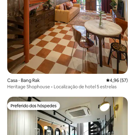
Casa ⋅ Bang Rak
4,96 de uma a
4,96 (57)
Heritage Shophouse • Localização de hotel 5 estrelas
Preferido dos hóspedes
Preferido dos hóspedes