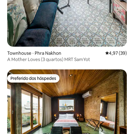
Townhouse ⋅ Phra Nakhon
4,97 de uma a
4,97 (39)
A Mother Loves (3 quartos) MRT SamYot
Preferido dos hóspedes
Preferido dos hóspedes