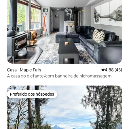
Casa ⋅ Maple Falls
4,88 de uma a
4,88 (43)
A casa do elefante/com banheira de hidromassagem
Preferido dos hóspedes
Preferido dos hóspedes