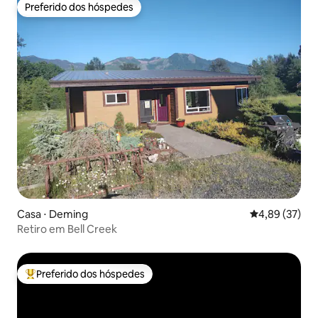
Preferido dos hóspedes
Preferido dos hóspedes
Casa ⋅ Deming
4,89 de uma a
4,89 (37)
Retiro em Bell Creek
Preferido dos hóspedes
Entre os melhores preferidos dos hóspedes