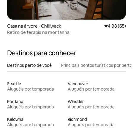
Casa na árvore ⋅ Chilliwack
4,98 de uma a
4,98 (65)
Retiro de terapia na montanha
Destinos para conhecer
Destinos perto de você
Principais pontos turísticos por perto
Seattle
Vancouver
Aluguéis por temporada
Aluguéis por temporada
Portland
Whistler
Aluguéis por temporada
Aluguéis por temporada
Kelowna
Richmond
Aluguéis por temporada
Aluguéis por temporada