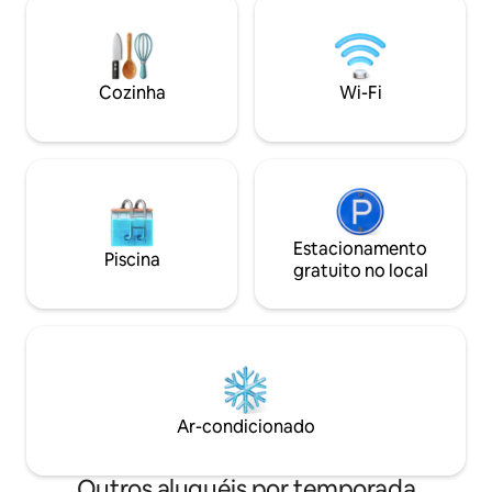
✔️ Carregador de veículos elétricos
Baker e perto de l
Gerador ✔️ de backup ✔️ 30 minutos
trilhas para ciclis
para a área de esqui do Monte Baker ✔️
Logshire oferece 
10 minutos a pé até Canyon Creek ✔️
hidromassagem, c
Cozinha
Wi-Fi
Mais de 30 trilhas nas proximidades 54
elétricos de nível 2
metros quadrados de conforto
velocidade, config
aconchegante e moderno 🌲✨ Atenção:
WFH, XBox e muit
a cabana não é adequada para crianças
ou bebês
Estacionamento
Piscina
gratuito no local
Ar-condicionado
Outros aluguéis por temporada