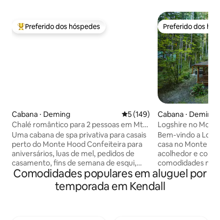
Preferido dos hóspedes
Preferido dos hó
Entre os melhores preferidos dos hóspedes
Preferido dos hó
Cabana ⋅ Deming
5 de uma avaliação média de 
5 (149)
Cabana ⋅ Deming
Chalé romântico para 2 pessoas em Mt.
Logshire no Mont
Baker | Banheira de hidromassagem +
carregador de veíc
Uma cabana de spa privativa para casais
Bem-vindo a Logshi
sauna
condicionado | Ba
perto do Monte Hood Confeiteira para
casa no Monte Bak
hidromassagem
aniversários, luas de mel, pedidos de
acolhedor e convi
casamento, fins de semana de esqui,
comodidades moder
Comodidades populares em aluguel por
aventuras de trilha e refúgios
para mantê-lo aqu
românticos e tranquilos para dois.
aconchegante. A
temporada em Kendall
Banheira quente ✔️ cedro ✔️ Sauna
quilômetros de tri
panorâmica em forma de barril ✔️
vista para o Mont
Chuveiro de água fria ao ar livre ✔️
totalmente abastec
Espaço de fogueira + lareira a gás interna
30 minutos da áre