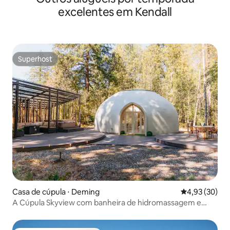
excelentes em Kendall
Superhost
Superhost
Casa de cúpula ⋅ Deming
4,93 de uma a
4,93 (30)
A Cúpula Skyview com banheira de hidromassagem e
sauna.