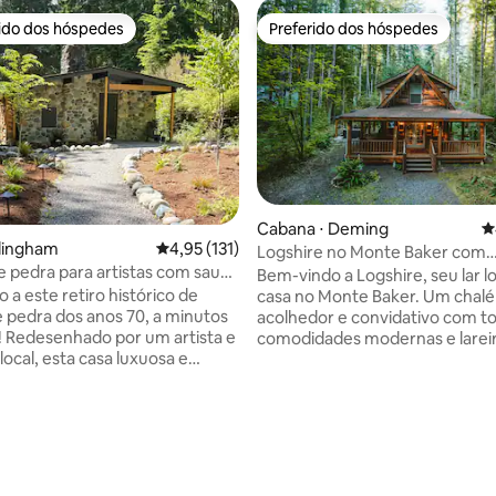
rido dos hóspedes
Preferido dos hóspedes
 melhores preferidos dos hóspedes
Preferido dos hóspedes
édia de 5, 149 avaliações
Cabana ⋅ Deming
4
llingham
4,95 de uma avaliação média de 5, 131 avalia
4,95 (131)
Logshire no Monte Baker com
 pedra para artistas com sauna
carregador de veículos elétricos
Bem-vindo a Logshire, seu lar 
a de cedro
condicionado | Banheira de
 a este retiro histórico de
casa no Monte Baker. Um chalé
hidromassagem
 pedra dos anos 70, a minutos
acolhedor e convidativo com to
! Redesenhado por um artista e
comodidades modernas e lareir
local, esta casa luxuosa e
para mantê-lo aquecido e
nte fica no final de uma
aconchegante. A comunidade
ranquila, na fronteira de um
quilômetros de trilhas de corri
tadual cercado por floresta
vista para o Monte Baker. Cozi
elaxe em sua própria casa de
totalmente abastecida. A caban
vativa e sauna ao longo do
30 minutos da área de esqui d
pois de caminhar/andar de
Baker e perto de lojas, caminha