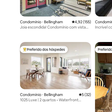
Condomínio ⋅ Bellingham
4,92 de uma avaliação m
4,92 (155)
Condomín
Joia escondida! Condomínio com vista
Incrível 
para a baía, caminhe pelo centro da
local
cidade ou WWU
Preferido dos hóspedes
Preferid
Entre os melhores preferidos dos hóspedes
Preferid
Condomínio ⋅ Bellingham
5 de uma avaliação 
5 (32)
1025 Luxe | 2 quartos • Waterfront
District • Centro da cidade