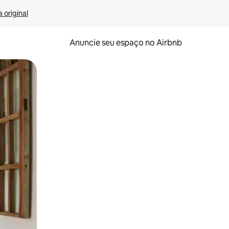
 original
Anuncie seu espaço no Airbnb
 deslizando o dedo na tela.