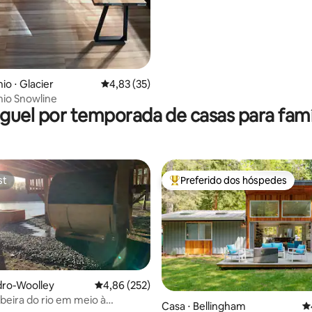
o ⋅ Glacier
4,83 de uma avaliação média de 5, 35 avalia
4,83 (35)
io Snowline
guel por temporada de casas para famí
st
Preferido dos hóspedes
st
Entre os melhores preferidos d
dro-Woolley
4,86 de uma avaliação média de 5, 252 avalia
4,86 (252)
 beira do rio em meio à
Casa ⋅ Bellingham
4