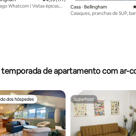
ago Whatcom | Vistas épicas
Casa ⋅ Bellingham
4
go, caiaques e ar-condicionado
Caiaques, pranchas de SUP, ba
hidromassagem e acesso a praia
r temporada de apartamento com ar-c
rido dos hóspedes
Superhost
 melhores preferidos dos hóspedes
Superhost