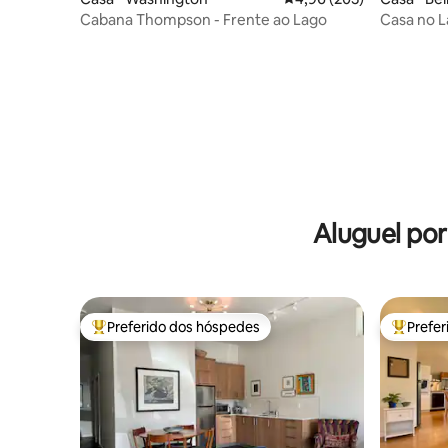
Cabana Thompson - Frente ao Lago
Casa no L
para o la
Aluguel po
Preferido dos hóspedes
Prefe
Entre os melhores preferidos dos hóspedes
Entre os