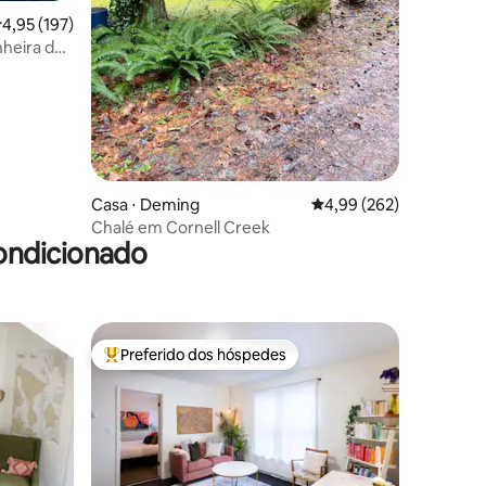
,95 de uma avaliação média de 5, 197 avaliações
4,95 (197)
nheira de
 isolada
Casa ⋅ Deming
4,99 de uma avaliação m
4,99 (262)
Chalé em Cornell Creek
ondicionado
Preferido dos hóspedes
Entre os melhores preferidos dos hóspedes