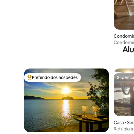
Condomíni
Condomín
Alu
Preferido dos hóspedes
Superho
Entre os melhores preferidos dos hóspedes
Superho
Casa ⋅ Se
Refúgio à