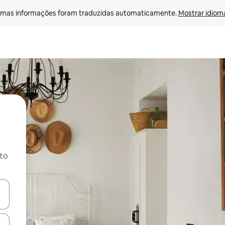
mas informações foram traduzidas automaticamente. 
Mostrar idioma
ito
ore-os usando as seta para cima e para baixo do teclado ou tocando e