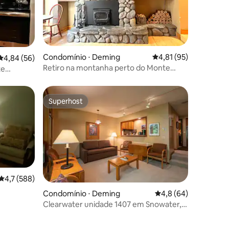
ções
Condomínio ⋅ Deming
4,81 de uma avaliação
4,81 (95)
4,84 de uma avaliação média de 5, 56 avaliações
4,84 (56)
Retiro na montanha perto do Monte
te
Baker, piscina, banheira de
eiras de
hidromassagem
Superhost
Superhost
4,7 de uma avaliação média de 5, 588 avaliações
4,7 (588)
Condomínio ⋅ Deming
4,8 de uma avaliação
4,8 (64)
Clearwater unidade 1407 em Snowater,
Glacier WA