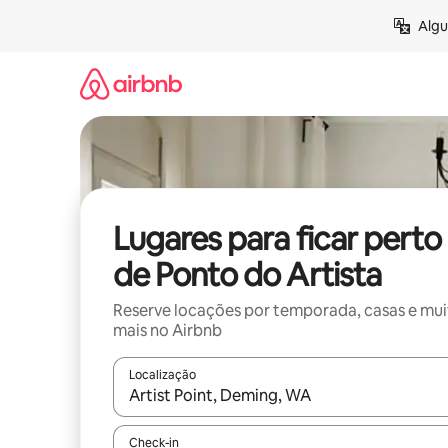
Pular
Algu
para
o
conteúdo
Lugares para ficar perto
de Ponto do Artista
Reserve locações por temporada, casas e mu
mais no Airbnb
Localização
Quando os resultados estiverem disponíveis, expl
Check-in