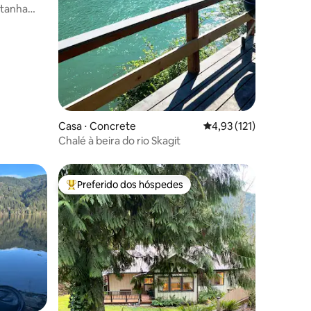
tanha
Casa ⋅ Concrete
4,93 de uma avaliação 
4,93 (121)
Chalé à beira do rio Skagit
Preferido dos hóspedes
os hóspedes
Entre os melhores preferidos dos hóspedes
ções