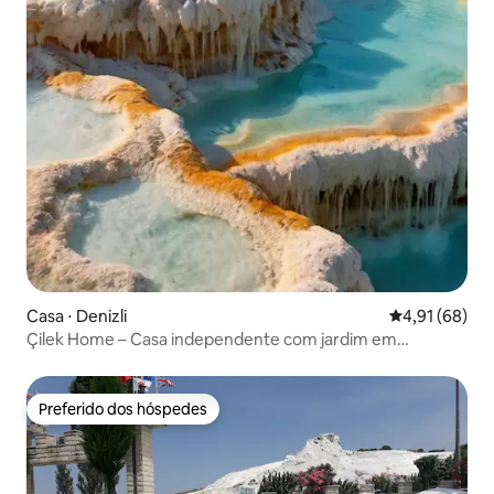
Casa ⋅ Denizli
4,91 de uma a
4,91 (68)
Çilek Home – Casa independente com jardim em
Pamukkale
Preferido dos hóspedes
Preferido dos hóspedes