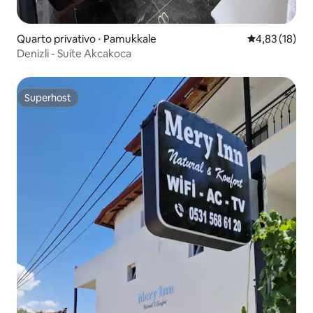
Quarto privativo ⋅ Pamukkale
4,83 de uma a
4,83 (18)
Denizli - Suíte Akcakoca
Superhost
Superhost