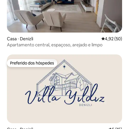
Casa ⋅ Denizli
4,92 de uma a
4,92 (50)
Apartamento central, espaçoso, arejado e limpo
Preferido dos hóspedes
Preferido dos hóspedes