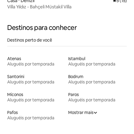
Casa ⋅ Denizli
5 de uma a
5 (15)
Villa Yıldız - Bahçeli Müstakil Villa
Destinos para conhecer
Destinos perto de você
Atenas
Istambul
Aluguéis por temporada
Aluguéis por temporada
Santorini
Bodrum
Aluguéis por temporada
Aluguéis por temporada
Míconos
Paros
Aluguéis por temporada
Aluguéis por temporada
Pafos
Mostrar mais
Aluguéis por temporada