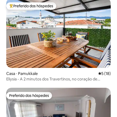
Preferido dos hóspedes
Entre os melhores preferidos dos hóspedes
Casa ⋅ Pamukkale
5 de uma a
5 (18)
Eliysia - A 2 minutos dos Travertinos, no coração de
Pamukkale
Preferido dos hóspedes
Preferido dos hóspedes