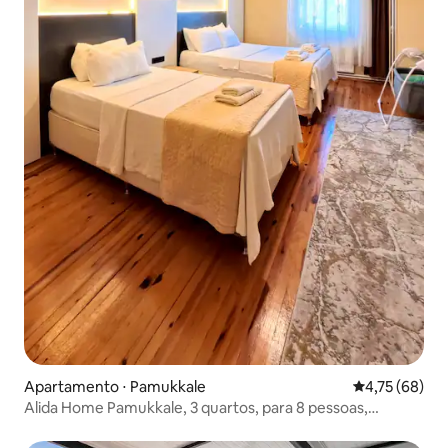
Apartamento ⋅ Pamukkale
4,75 de uma a
4,75 (68)
Alida Home Pamukkale, 3 quartos, para 8 pessoas,
conforto, 1º andar