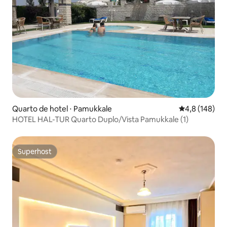
Quarto de hotel ⋅ Pamukkale
4,8 de uma av
4,8 (148)
HOTEL HAL-TUR Quarto Duplo/Vista Pamukkale (1)
Superhost
Superhost