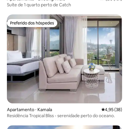
Suíte de 1 quarto perto de Catch
Preferido dos hóspedes
Preferido dos hóspedes
Apartamento ⋅ Kamala
4,95 de uma a
4,95 (38)
Residência Tropical Bliss - serenidade perto do oceano.