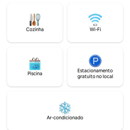
famosos, como o C
sua vida de férias Nós fornecemos
Cafe del Mar, e re
serviço de mordomo online 24 horas por
nível, como o Suay,
dia, 7 dias por semana, em inglês,
e o Carpe Diem. 
tailandês e Faremos o nosso melhor para
tailandês disponív
resolver quaisquer problemas para você
Cozinha
Wi-Fi
durante sua estadia na vila. Desejo que
você tenha umas férias maravilhosas na
minha vila!
Estacionamento
Piscina
gratuito no local
Ar-condicionado