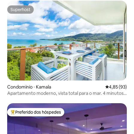
Superhost
Superhost
Condomínio ⋅ Kamala
4,85 de uma a
4,85 (93)
Apartamento moderno, vista total para o mar. 4 minutos a
pé da praia de Kamala, localização privilegiada, a uma
curta caminhada de lojas e restaurantes, piscina infinita
enorme
Preferido dos hóspedes
Entre os melhores preferidos dos hóspedes