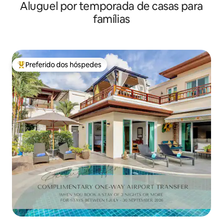
Aluguel por temporada de casas para
QUARTOS 6/7 PESSOAS
famílias
Preferido dos hóspedes
Entre os melhores preferidos dos hóspedes