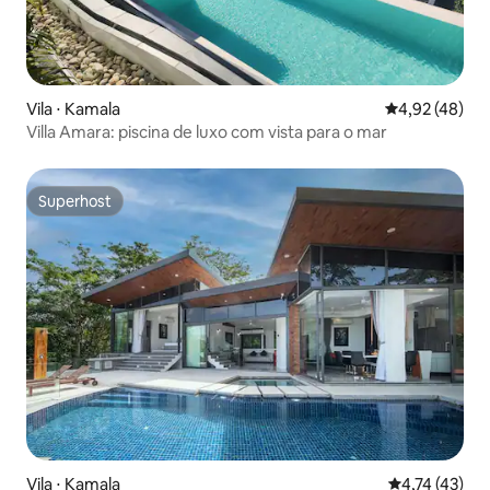
Vila ⋅ Kamala
4,92 de uma a
4,92 (48)
Villa Amara: piscina de luxo com vista para o mar
Superhost
Superhost
Vila ⋅ Kamala
4,74 de uma a
4,74 (43)