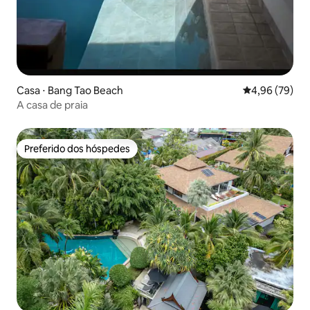
Casa ⋅ Bang Tao Beach
4,96 de uma a
4,96 (79)
A casa de praia
Preferido dos hóspedes
Preferido dos hóspedes