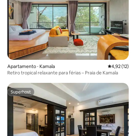
Apartamento ⋅ Kamala
4,92 de uma a
4,92 (12)
Retiro tropical relaxante para férias – Praia de Kamala
Superhost
Superhost