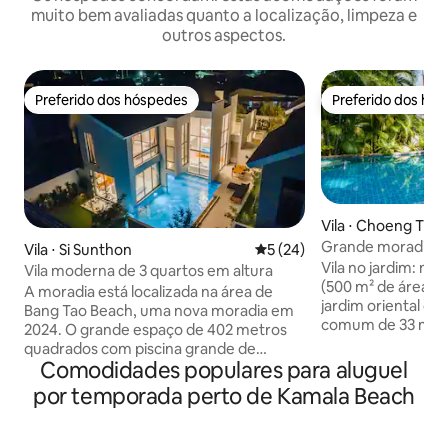
muito bem avaliadas quanto a localização, limpeza e
outros aspectos.
Preferido dos hóspedes
Preferido dos hó
Preferido dos hóspedes
Preferido dos hó
Vila ⋅ Choeng Thal
Grande moradia de
Vila ⋅ Si Sunthon
5 de uma avaliação média de
5 (24)
enorme. Caminhe a
Vila no jardim: nos
Vila moderna de 3 quartos em altura
(500 m² de área i
A moradia está localizada na área de
jardim oriental c
Bang Tao Beach, uma nova moradia em
comum de 33 m e a
2024. O grande espaço de 402 metros
sala de massagem.
quadrados com piscina grande de
quartos com banhei
Comodidades populares para aluguel
4×15m, sala de estar com teto de 6m de
para famílias. Sala
altura. O novo design, o sistema
por temporada perto de Kamala Beach
terraços com vista 
doméstico inteligente, um conjunto
de Surin fica a 7 m
completo de utensílios de cozinha
proximidades, há c
fornecem um espaço confortável para