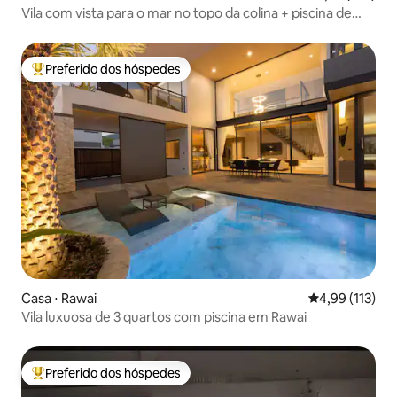
Vila com vista para o mar no topo da colina + piscina de
mergulho + deck com vista para o céu
Preferido dos hóspedes
Entre os melhores preferidos dos hóspedes
Casa ⋅ Rawai
4,99 de uma av
4,99 (113)
Vila luxuosa de 3 quartos com piscina em Rawai
Preferido dos hóspedes
Entre os melhores preferidos dos hóspedes