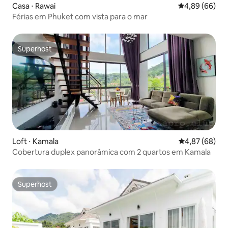
Casa ⋅ Rawai
4,89 de uma av
4,89 (66)
Férias em Phuket com vista para o mar
Superhost
Superhost
Loft ⋅ Kamala
4,87 de uma a
4,87 (68)
Cobertura duplex panorâmica com 2 quartos em Kamala
Superhost
Superhost