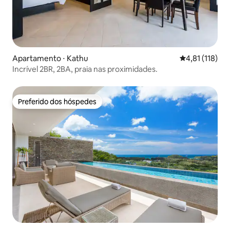
Apartamento ⋅ Kathu
4,81 de uma av
4,81 (118)
Incrível 2BR, 2BA, praia nas proximidades.
Preferido dos hóspedes
Preferido dos hóspedes