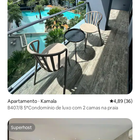
Apartamento ⋅ Kamala
4,89 de uma a
4,89 (36)
B407/8 5*Condomínio de luxo com 2 camas na praia
Superhost
Superhost