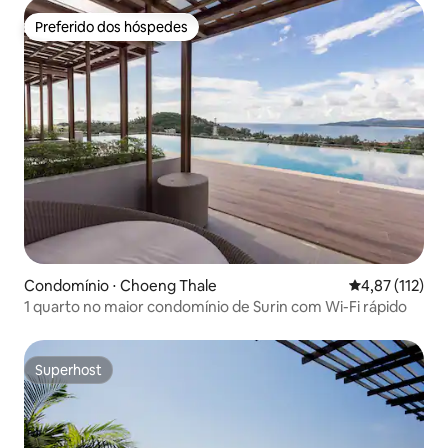
Preferido dos hóspedes
Preferido dos hóspedes
Condomínio ⋅ Choeng Thale
4,87 de uma av
4,87 (112)
1 quarto no maior condomínio de Surin com Wi-Fi rápido
Superhost
Superhost