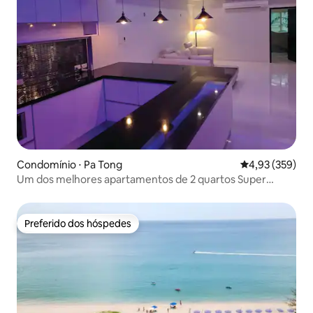
Condomínio ⋅ Pa Tong
4,93 de uma av
4,93 (359)
Um dos melhores apartamentos de 2 quartos Super
Modem de Patong
Preferido dos hóspedes
Preferido dos hóspedes