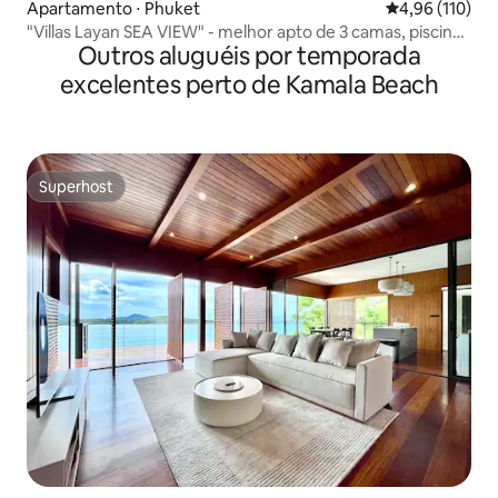
Apartamento ⋅ Phuket
4,96 de uma av
4,96 (110)
"Villas Layan SEA VIEW" - melhor apto de 3 camas, piscina
Outros aluguéis por temporada
de 11 m
excelentes perto de Kamala Beach
Superhost
Superhost