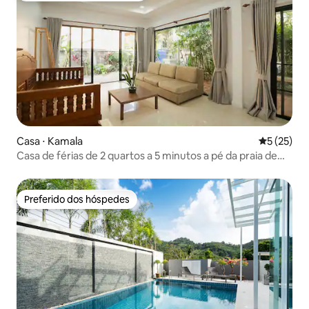
Casa ⋅ Kamala
5 de uma a
5 (25)
Casa de férias de 2 quartos a 5 minutos a pé da praia de
Kamala
Preferido dos hóspedes
Preferido dos hóspedes