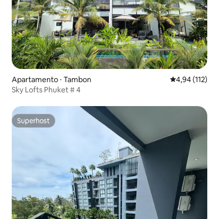
Apartamento ⋅ Tambon
4,94 de uma av
4,94 (112)
Sky Lofts Phuket # 4
Superhost
Superhost