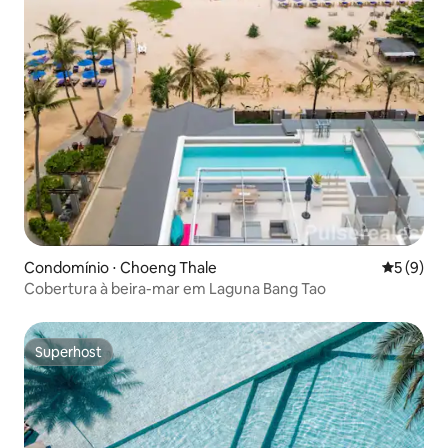
Condomínio ⋅ Choeng Thale
5 de uma 
5 (9)
Cobertura à beira-mar em Laguna Bang Tao
Superhost
Superhost