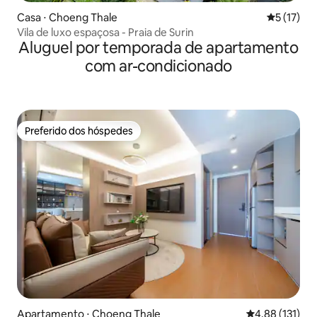
Casa ⋅ Choeng Thale
5 de uma a
5 (17)
Vila de luxo espaçosa - Praia de Surin
Aluguel por temporada de apartamento
com ar-condicionado
Preferido dos hóspedes
Preferido dos hóspedes
Apartamento ⋅ Choeng Thale
4,88 de uma av
4,88 (131)