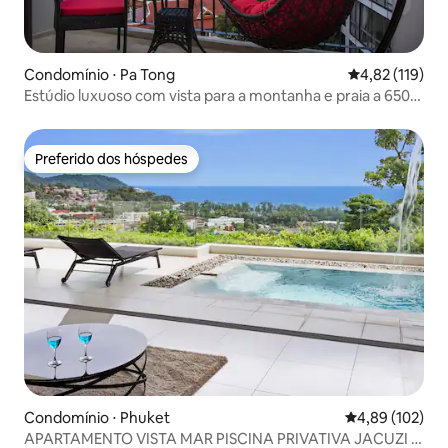
Condomínio ⋅ Pa Tong
4,82 de uma av
4,82 (119)
Estúdio luxuoso com vista para a montanha e praia a 650
m
Preferido dos hóspedes
Preferido dos hóspedes
Condomínio ⋅ Phuket
4,89 de uma av
4,89 (102)
APARTAMENTO VISTA MAR PISCINA PRIVATIVA JACUZI 3