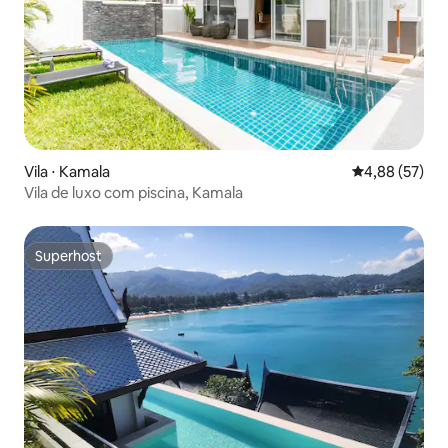
Vila ⋅ Kamala
4,88 de uma a
4,88 (57)
Vila de luxo com piscina, Kamala
Superhost
Superhost