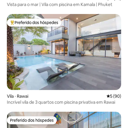
Vista para o mar | Vila com piscina em Kamala | Phuket
Preferido dos hóspedes
Entre os melhores preferidos dos hóspedes
Vila ⋅ Rawai
5 de uma a
5 (90)
Incrível vila de 3 quartos com piscina privativa em Rawai
Preferido dos hóspedes
Preferido dos hóspedes