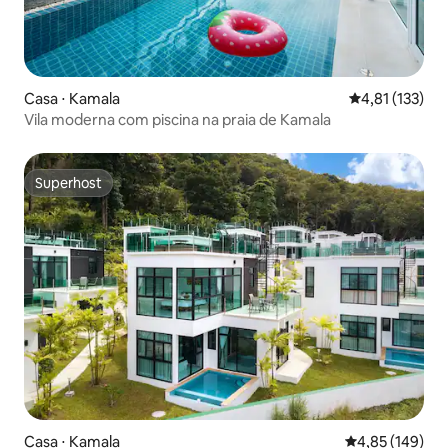
Casa ⋅ Kamala
4,81 de uma av
4,81 (133)
Vila moderna com piscina na praia de Kamala
Superhost
Superhost
Casa ⋅ Kamala
4,85 de uma av
4,85 (149)