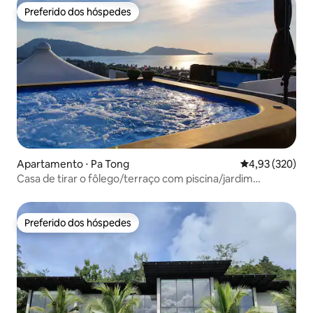
Preferido dos hóspedes
Preferido dos hóspedes
Apartamento ⋅ Pa Tong
4,93 de uma av
4,93 (320)
Casa de tirar o fôlego/terraço com piscina/jardim
encantador
Preferido dos hóspedes
Preferido dos hóspedes