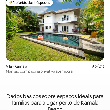
Preferido dos hóspedes
Entre os melhores preferidos dos hóspedes
Vila ⋅ Kamala
5 de uma a
5 (24)
Mansão com piscina privativa atemporal
Dados básicos sobre espaços ideais para
famílias para alugar perto de Kamala
Beach