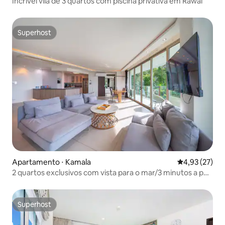
Incrível vila de 3 quartos com piscina privativa em Rawai
Superhost
Superhost
Apartamento ⋅ Kamala
4,93 de uma a
4,93 (27)
2 quartos exclusivos com vista para o mar/3 minutos a pé
da praia/vários supermercados e mercados
noturnos/espaçoso/banheira
Superhost
Superhost