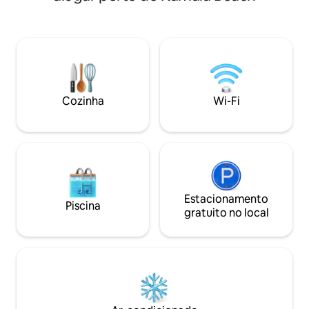
fechada de vilas de luxo. Cobrindo uma
proximidades, há c
área de 1.400 m² com uma piscina de 17
famosos, como o C
m, a vila tem 5 quartos grandes, 4 dos
Cafe del Mar, e re
quais têm camas queen size, o 5º
nível, como o Suay,
consiste em duas camas de solteiro.A
e o Carpe Diem. 
vila usa a mesma roupa de cama e
tailandês disponív
produtos de higiene pessoal que um
Cozinha
Wi-Fi
hotel cinco estrelas, com um chef
qualificado que fornece um café da
manhã de alta qualidade de cortesia
todas as manhãs, com sabores
tailandeses, chineses e ocidentais, bem
como serviços de almoço e jantar
(cobrado por pessoa).A vila tem uma
máquina automática de mahjong, TV a
Estacionamento
Piscina
cabo Netflix e um espaço de brinquedos
gratuito no local
para crianças.Nossa governanta é
fluente em inglês, chinês e tailandês e
pode fornecer planejamento de viagem
gratuito para os hóspedes em Phuket.A
suíte pode acomodar 8 hóspedes em 4
quartos. Se você precisar usar 5 quartos,
selecione outro link. É necessário um