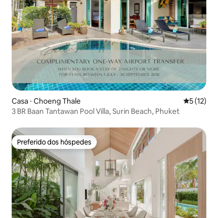
Casa ⋅ Choeng Thale
5 de uma a
5 (12)
3 BR Baan Tantawan Pool Villa, Surin Beach, Phuket
Preferido dos hóspedes
Preferido dos hóspedes