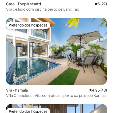
Casa ⋅ Thep Krasatti
5 de uma a
5 (27)
Vila de luxo com piscina perto de Bang Tao
Preferido dos hóspedes
Preferido dos hóspedes
Vila ⋅ Kamala
4,95 de uma a
4,95 (43)
Villa Chandlers - Villa com piscina perto da praia de Kamala
Preferido dos hóspedes