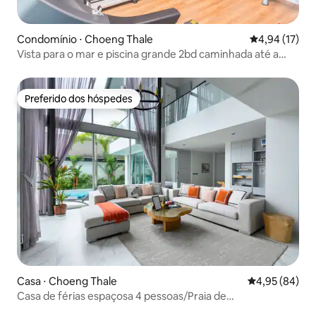
Condomínio ⋅ Choeng Thale
4,94 de uma a
4,94 (17)
Vista para o mar e piscina grande 2bd caminhada até a
praia de Surin
Preferido dos hóspedes
Preferido dos hóspedes
Casa ⋅ Choeng Thale
4,95 de uma a
4,95 (84)
Casa de férias espaçosa 4 pessoas/Praia de
BangTao/BlueTree