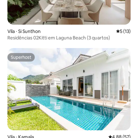
Vila ⋅ Si Sunthon
5 de uma a
5 (13)
Residências 02Kitti em Laguna Beach (3 quartos)
Superhost
Superhost
Vila ⋅ Kamala
4,88 de uma a
4,88 (57)