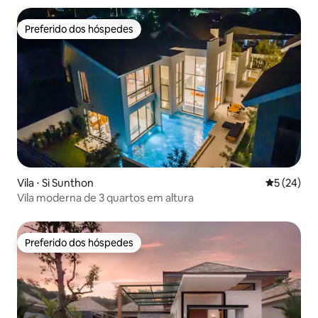
Preferido dos hóspedes
Preferido dos hóspedes
Vila ⋅ Si Sunthon
5 de uma a
5 (24)
Vila moderna de 3 quartos em altura
Preferido dos hóspedes
Preferido dos hóspedes