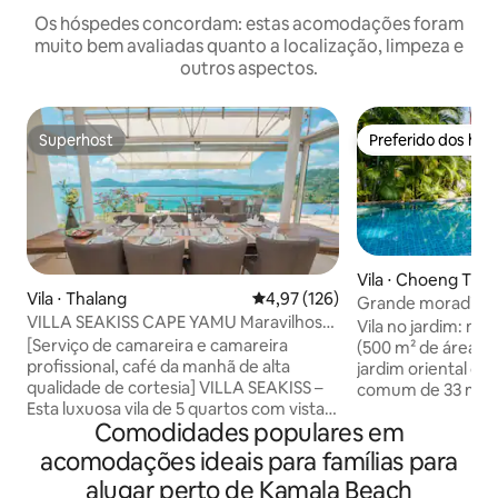
Os hóspedes concordam: estas acomodações foram
muito bem avaliadas quanto a localização, limpeza e
outros aspectos.
Superhost
Preferido dos hó
Superhost
Preferido dos hó
Vila ⋅ Choeng Thal
Vila ⋅ Thalang
4,97 de uma avaliação média de 
4,97 (126)
Grande moradia de
VILLA SEAKISS CAPE YAMU Maravilhosa
enorme. Caminhe a
Vila no jardim: nos
Vila com Vista para o Mar, Café da Manhã
[Serviço de camareira e camareira
(500 m² de área i
Incluído, Empregada e Mordomo
profissional, café da manhã de alta
jardim oriental c
qualidade de cortesia] VILLA SEAKISS –
comum de 33 m e a
Esta luxuosa vila de 5 quartos com vista
sala de massagem.
Comodidades populares em
para o mar está localizada em Cape
quartos com banhei
Yamu, um dos locais mais prestigiados
para famílias. Sala
acomodações ideais para famílias para
de Phuket, com vista para o sereno Mar
terraços com vista 
alugar perto de Kamala Beach
de Andaman, dentro de uma área
de Surin fica a 7 m