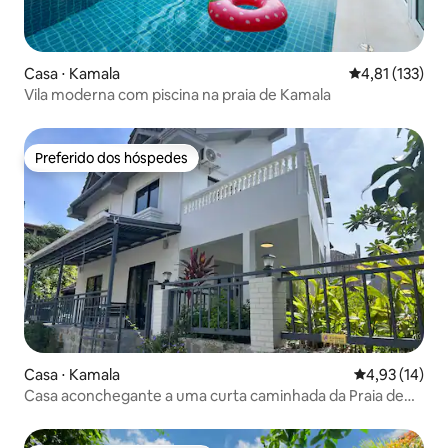
Casa ⋅ Kamala
4,81 de uma av
4,81 (133)
Vila moderna com piscina na praia de Kamala
Preferido dos hóspedes
Preferido dos hóspedes
Casa ⋅ Kamala
4,93 de uma a
4,93 (14)
Casa aconchegante a uma curta caminhada da Praia de
Kamala