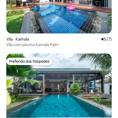
Vila ⋅ Kamala
5 de uma 
5 (7)
Vila com piscina Kamala Palm
Preferido dos hóspedes
Preferido dos hóspedes