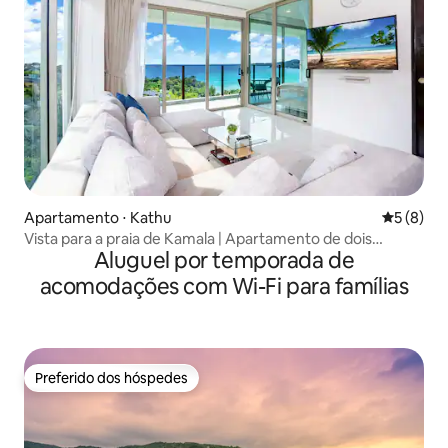
Apartamento ⋅ Kathu
5 de uma 
5 (8)
Vista para a praia de Kamala | Apartamento de dois
Aluguel por temporada de
quartos com vista incrível para o mar | Terraço
panorâmico + piscina privativa | Pôr do sol deslumbrante |
acomodações com Wi-Fi para famílias
400 metros a pé da praia | A82
Preferido dos hóspedes
Preferido dos hóspedes