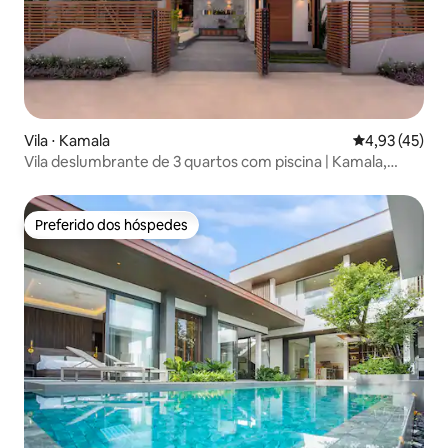
Vila ⋅ Kamala
4,93 de uma a
4,93 (45)
Vila deslumbrante de 3 quartos com piscina | Kamala,
Phuket
Preferido dos hóspedes
Preferido dos hóspedes