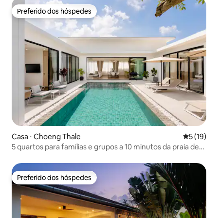
Preferido dos hóspedes
Preferido dos hóspedes
Casa ⋅ Choeng Thale
5 de uma a
5 (19)
5 quartos para famílias e grupos a 10 minutos da praia de
Bang Tao
Preferido dos hóspedes
Preferido dos hóspedes