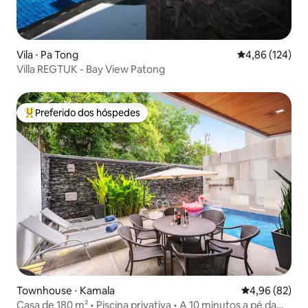
Vila ⋅ Pa Tong
4,86 de uma av
4,86 (124)
Villa REGTUK - Bay View Patong
Preferido dos hóspedes
Entre os melhores preferidos dos hóspedes
Townhouse ⋅ Kamala
4,96 de uma a
4,96 (82)
Casa de 180 m² • Piscina privativa • A 10 minutos a pé da