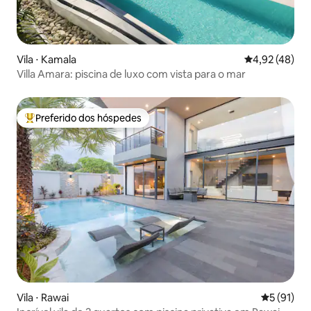
Vila ⋅ Kamala
4,92 de uma a
4,92 (48)
Villa Amara: piscina de luxo com vista para o mar
Preferido dos hóspedes
Entre os melhores preferidos dos hóspedes
Vila ⋅ Rawai
5 de uma a
5 (91)