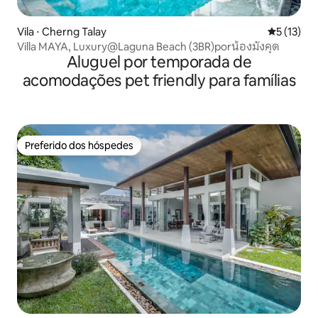
Vila ⋅ Cherng Talay
5 de uma a
5 (13)
Villa MAYA, Luxury@Laguna Beach (3BR)porน้องมังคุด
Aluguel por temporada de
acomodações pet friendly para famílias
Preferido dos hóspedes
Preferido dos hóspedes