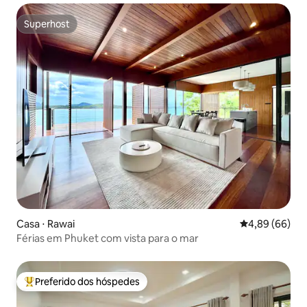
Superhost
Superhost
Casa ⋅ Rawai
4,89 de uma av
4,89 (66)
Férias em Phuket com vista para o mar
Preferido dos hóspedes
Entre os melhores preferidos dos hóspedes