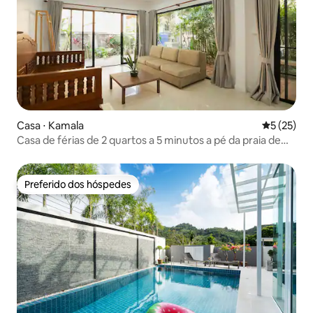
Casa ⋅ Kamala
5 de uma a
5 (25)
Casa de férias de 2 quartos a 5 minutos a pé da praia de
Kamala
Preferido dos hóspedes
Preferido dos hóspedes