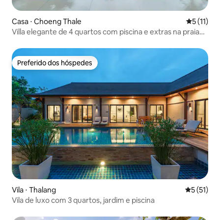
Casa ⋅ Choeng Thale
5 de uma a
5 (11)
Villa elegante de 4 quartos com piscina e extras na praia
de Phuket Layan
Preferido dos hóspedes
Preferido dos hóspedes
Vila ⋅ Thalang
5 de uma a
5 (51)
Vila de luxo com 3 quartos, jardim e piscina