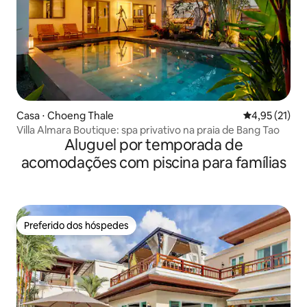
Casa ⋅ Choeng Thale
4,95 de uma a
4,95 (21)
Villa Almara Boutique: spa privativo na praia de Bang Tao
Aluguel por temporada de
acomodações com piscina para famílias
Preferido dos hóspedes
Preferido dos hóspedes