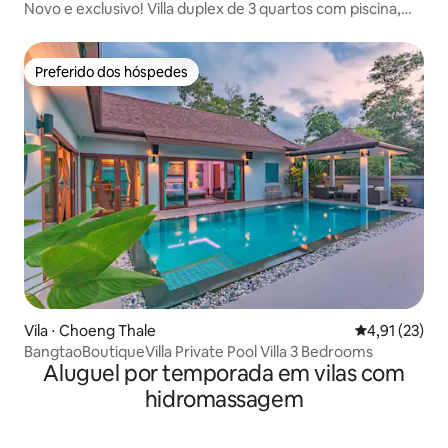
Novo e exclusivo! Villa duplex de 3 quartos com piscina,
Kamala
Preferido dos hóspedes
Preferido dos hóspedes
Vila ⋅ Choeng Thale
4,91 de uma a
4,91 (23)
BangtaoBoutiqueVilla Private Pool Villa 3 Bedrooms
Aluguel por temporada em vilas com
hidromassagem