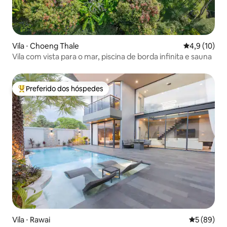
Vila ⋅ Choeng Thale
4,9 de uma a
4,9 (10)
Vila com vista para o mar, piscina de borda infinita e sauna
Preferido dos hóspedes
Entre os melhores preferidos dos hóspedes
Vila ⋅ Rawai
5 de uma a
5 (89)