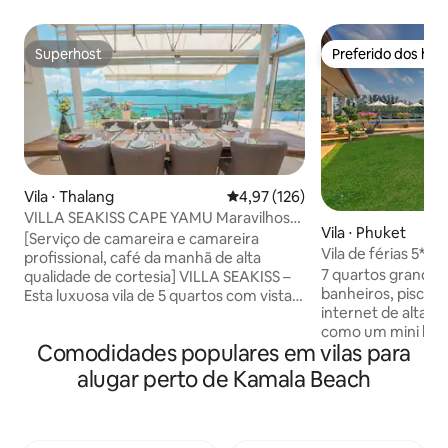
Superhost
Preferido dos hó
Superhost
Preferido dos hó
Vila ⋅ Thalang
4,97 de uma avaliação média de 
4,97 (126)
VILLA SEAKISS CAPE YAMU Maravilhosa
Vila ⋅ Phuket
Vila com Vista para o Mar, Café da Manhã
[Serviço de camareira e camareira
Vila de férias 5* c
Incluído, Empregada e Mordomo
profissional, café da manhã de alta
grandes, 25 cama
7 quartos grandes
qualidade de cortesia] VILLA SEAKISS –
banheiros, piscina
Esta luxuosa vila de 5 quartos com vista
internet de alta ve
para o mar está localizada em Cape
como um mini hote
Yamu, um dos locais mais prestigiados
Comodidades populares em vilas para
25 hóspedes estão 
de Phuket, com vista para o sereno Mar
Da vila, você pod
de Andaman, dentro de uma área
alugar perto de Kamala Beach
segurança dentro 
fechada de vilas de luxo. Cobrindo uma
praia de Bang Tao
área de 1.400 m² com uma piscina de 17
local, restaurante,
m, a vila tem 5 quartos grandes, 4 dos
supermercado Vila perfeita para famílias
quais têm camas queen size, o 5º