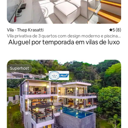
Vila ⋅ Thep Krasatti
5 de uma 
5 (8)
Vila privativa de 3 quartos com design moderno e piscina |
Aluguel por temporada em vilas de luxo
perto de Laguna
Superhost
Superhost