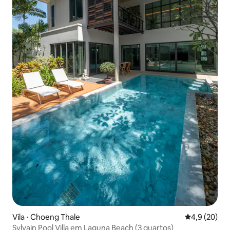
Vila ⋅ Choeng Thale
4,9 de uma a
4,9 (20)
Sylvain Pool Villa em Laguna Beach (3 quartos)