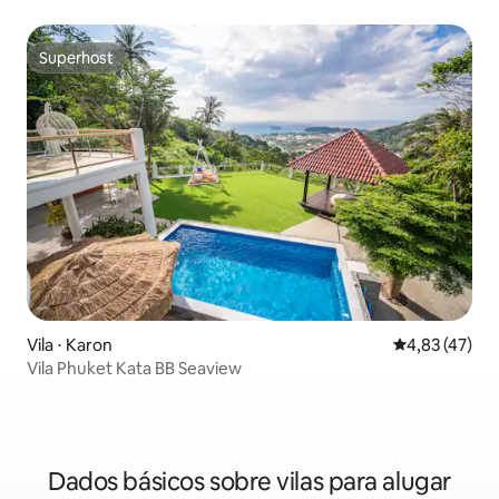
Superhost
Superhost
Vila ⋅ Karon
4,83 de uma a
4,83 (47)
Vila Phuket Kata BB Seaview
Dados básicos sobre vilas para alugar