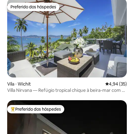
Preferido dos hóspedes
Preferido dos hóspedes
Vila ⋅ Wichit
4,94 de uma a
4,94 (35)
Villa Nirvana — Refúgio tropical chique à beira-mar com 4
quartos
Preferido dos hóspedes
Entre os melhores preferidos dos hóspedes