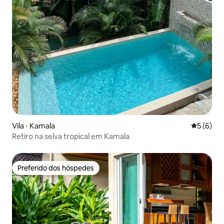
Vila ⋅ Kamala
5 de uma 
5 (6)
Retiro na selva tropical em Kamala
Preferido dos hóspedes
Preferido dos hóspedes