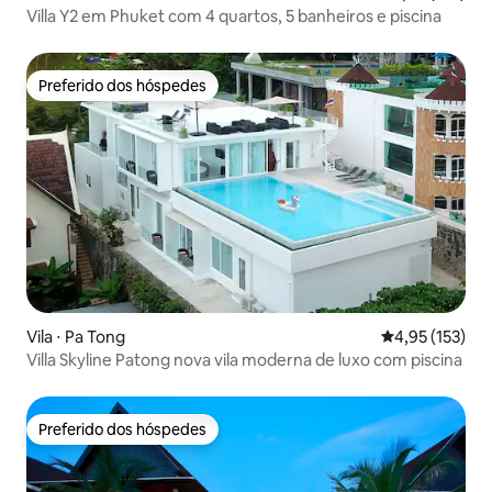
Villa Y2 em Phuket com 4 quartos, 5 banheiros e piscina
Preferido dos hóspedes
Preferido dos hóspedes
Vila ⋅ Pa Tong
4,95 de uma av
4,95 (153)
Villa Skyline Patong nova vila moderna de luxo com piscina
Preferido dos hóspedes
Preferido dos hóspedes