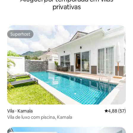
conta de eletricidade é de cerca de 800-
privativas
1600 baht por noite.Nada de festas
barulhentas na vila.
Superhost
Superhost
Vila ⋅ Kamala
4,88 de uma a
4,88 (57)
Vila de luxo com piscina, Kamala