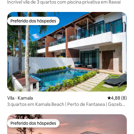
Incrível vila de 3 quartos com piscina privativa em Rawai
Preferido dos hóspedes
Preferido dos hóspedes
Vila ⋅ Kamala
4,88 de uma 
4,88 (8)
3 quartos em Kamala Beach | Perto de Fantasea | Gazebo
para lazer | Vila de férias com piscina privativa | 5 minutos
até a praia
Preferido dos hóspedes
Preferido dos hóspedes