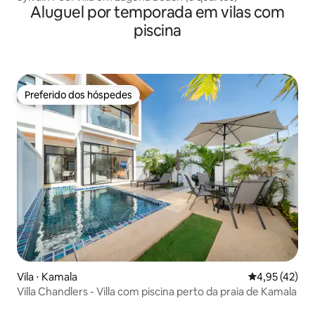
Aluguel por temporada em vilas com
piscina
Preferido dos hóspedes
Preferido dos hóspedes
Vila ⋅ Kamala
4,95 de uma a
4,95 (42)
Villa Chandlers - Villa com piscina perto da praia de Kamala