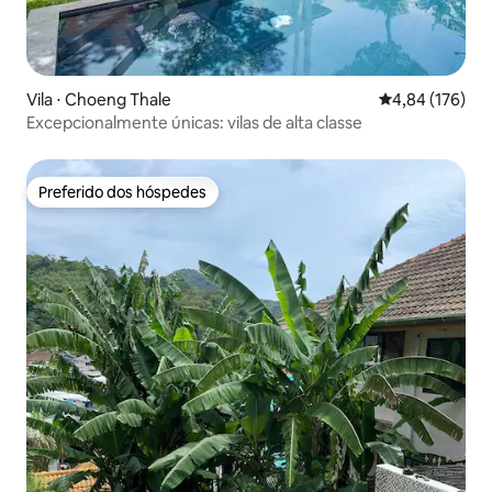
Vila ⋅ Choeng Thale
4,84 de uma av
4,84 (176)
Excepcionalmente únicas: vilas de alta classe
Preferido dos hóspedes
Preferido dos hóspedes