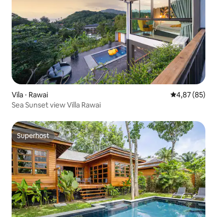
Vila ⋅ Rawai
4,87 de uma a
4,87 (85)
Sea Sunset view Villa Rawai
Superhost
Superhost