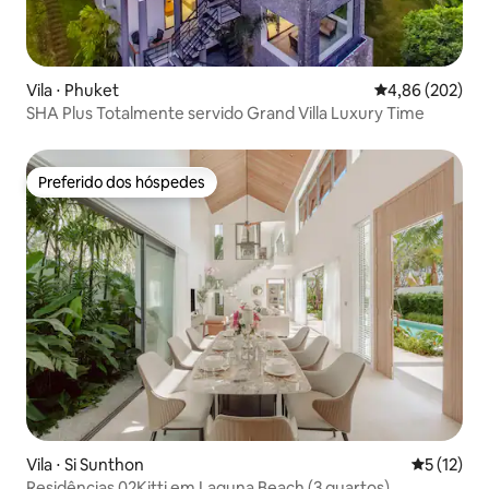
Vila ⋅ Phuket
4,86 de uma ava
4,86 (202)
SHA Plus Totalmente servido Grand Villa Luxury Time
Preferido dos hóspedes
Preferido dos hóspedes
Vila ⋅ Si Sunthon
5 de uma a
5 (12)
Residências 02Kitti em Laguna Beach (3 quartos)