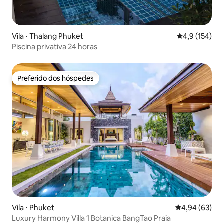
Vila ⋅ Thalang Phuket
4,9 de uma av
4,9 (154)
Piscina privativa 24 horas
Preferido dos hóspedes
Preferido dos hóspedes
Vila ⋅ Phuket
4,94 de uma a
4,94 (63)
Luxury Harmony Villa 1 Botanica BangTao Praia