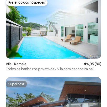
Preferido dos hóspedes
Preferido dos hóspedes
Vila ⋅ Kamala
4,95 de uma a
4,95 (80)
Todos os banheiros privativos • Vila com cachoeira na
piscina • Sala no terraço
Superhost
Superhost