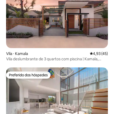
Vila ⋅ Kamala
4,93 de uma a
4,93 (45)
Vila deslumbrante de 3 quartos com piscina | Kamala,
Phuket
Preferido dos hóspedes
Preferido dos hóspedes