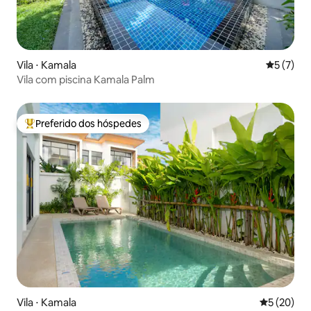
Vila ⋅ Kamala
5 de uma 
5 (7)
Vila com piscina Kamala Palm
Preferido dos hóspedes
Entre os melhores preferidos dos hóspedes
Vila ⋅ Kamala
5 de uma a
5 (20)