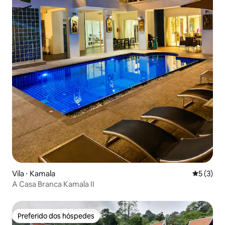
Vila ⋅ Kamala
5 de uma 
5 (3)
A Casa Branca Kamala II
Preferido dos hóspedes
Preferido dos hóspedes