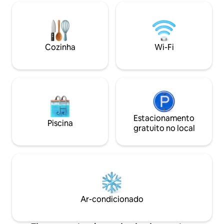
de praia, Internet 
também tem vistas incríveis. Cozinha
(pelos padrões de 
totalmente abastecida. Varanda lanai
churrasqueira a g
com mesa e cadeiras para refeições ao
Twin Hearts é uma 
ar livre. Estacionamento gratuito neste
permitida, Licen
condomínio fechado. O elevador nas
Cozinha
Wi-Fi
Classe IV Z-IV-201
proximidades leva você à praia com
U-2015-34, Licença
restaurantes e lojas nas proximidades.
Estacionamento
Piscina
gratuito no local
Ar-condicionado