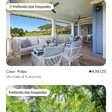
Preferido dos hóspedes
Entre os melhores preferidos dos hóspedes
Casa ⋅ Poipu
4,95 de uma a
4,95 (21)
Ulu Hale at Kukui'ula
Preferido dos hóspedes
Preferido dos hóspedes