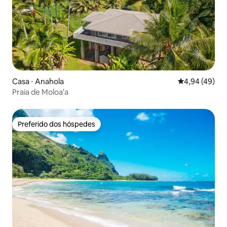
Casa ⋅ Anahola
4,94 de uma a
4,94 (49)
Praia de Moloa'a
Preferido dos hóspedes
Preferido dos hóspedes