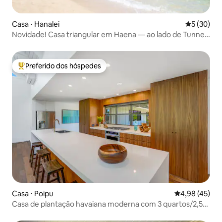
Casa ⋅ Hanalei
5 de uma a
5 (30)
Novidade! Casa triangular em Haena — ao lado de Tunnels
Beach
Preferido dos hóspedes
Entre os melhores preferidos dos hóspedes
Casa ⋅ Poipu
4,98 de uma a
4,98 (45)
Casa de plantação havaiana moderna com 3 quartos/2,5
banheiros • Poipu