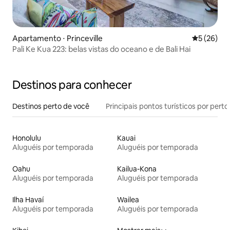
Apartamento ⋅ Princeville
5 de uma a
5 (26)
Pali Ke Kua 223: belas vistas do oceano e de Bali Hai
Destinos para conhecer
Destinos perto de você
Principais pontos turísticos por perto
Honolulu
Kauai
Aluguéis por temporada
Aluguéis por temporada
Oahu
Kailua-Kona
Aluguéis por temporada
Aluguéis por temporada
Ilha Havaí
Wailea
Aluguéis por temporada
Aluguéis por temporada