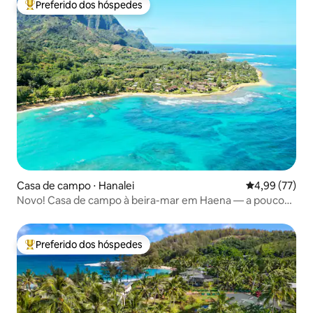
Preferido dos hóspedes
Entre os melhores preferidos dos hóspedes
Casa de campo ⋅ Hanalei
4,99 de uma a
4,99 (77)
Novo! Casa de campo à beira-mar em Haena — a poucos
passos da praia
Preferido dos hóspedes
Entre os melhores preferidos dos hóspedes