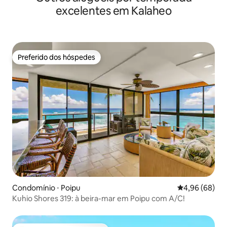
excelentes em Kalaheo
Preferido dos hóspedes
Preferido dos hóspedes
Condomínio ⋅ Poipu
4,96 de uma av
4,96 (68)
Kuhio Shores 319: à beira-mar em Poipu com A/C!