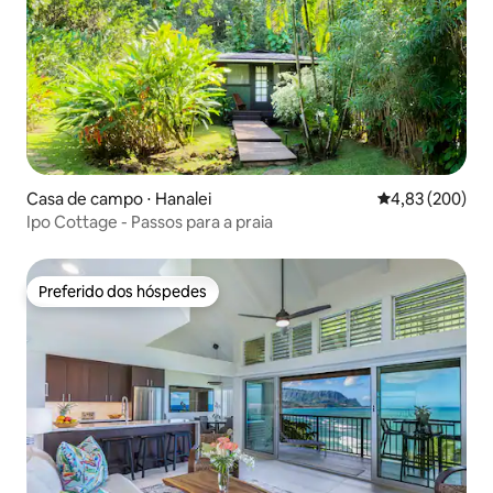
Casa de campo ⋅ Hanalei
4,83 de uma ava
4,83 (200)
Ipo Cottage - Passos para a praia
Preferido dos hóspedes
Preferido dos hóspedes