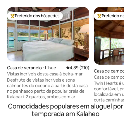
Preferido dos hóspedes
Preferido dos 
Entre os melhores preferidos dos hóspedes
Entre os melhore
Casa de veraneio ⋅ Lihue
4,89 de uma avaliação média de 
4,89 (210)
Casa de campo ⋅ K
Vistas incríveis desta casa à beira-mar
Casa de campo priv
Desfrute de vistas incríveis e sons
caminhada até a p
Twin Hearts é um
calmantes do oceano a partir desta casa
confortável, priv
no penhasco perto da popular praia de
localizada em uma
Kalapaki. 2 quartos, ambos com ar
curta caminhada d
condicionado, além de ótimas vistas para
Comodidades populares em aluguel por
encantadora. A ci
o mar e para a montanha. Master com
restaurantes e loja
temporada em Kalaheo
suíte tem uma cama king size. 2º bd tem
minutos de carro. Suas muitas
uma cama queen size. 2ª banheira,
comodidades incl
máquina de lavar e secar roupa no
hidromassagem, ca
corredor fora da sala de estar, que