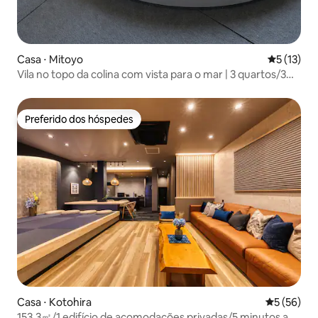
Casa ⋅ Mitoyo
5 de uma a
5 (13)
Vila no topo da colina com vista para o mar | 3 quartos/3
banheiros | Banheira de hidromassagem e sauna
Preferido dos hóspedes
Preferido dos hóspedes
Casa ⋅ Kotohira
5 de uma a
5 (56)
153,3㎡/1 edifício de acomodações privadas/5 minutos a