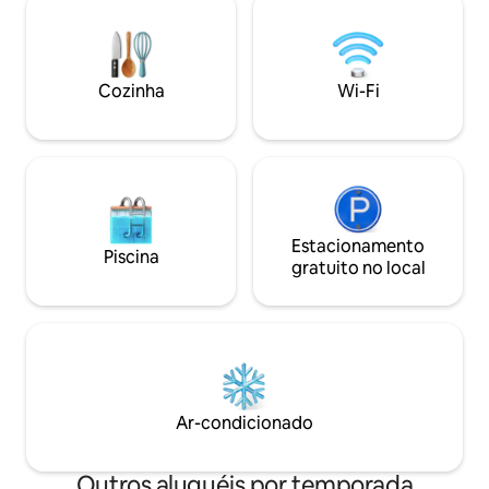
por isso é ótimo para famílias com
pode desfrutar da
crianças e amigos por noites
incluindo uma jane
consecutivas. Esta é uma autêntica
por um antigo mé
casa reformada de 50 anos em estilo
lanterna muito gr
Cozinha
Wi-Fi
japonês, com um jardim japonês,
Convenientemente
oferecendo um imóvel de aluguel
de 15 minutos a p
privativo de 4 quartos e 3 banheiros.
Iaura, está locali
Situada em uma colina em Goshikidai, ela
com vista para to
está em uma excelente localização,
idílico, com uma vi
onde você pode aproveitar plenamente
Interior de Seto.A
a paisagem natural sazonal, por
ensolarado, você p
exemplo, fazendo uma caminhada
Estacionamento
nascer das estrel
Piscina
matinal enquanto observa o nascer do
fundos. O prédio é composto por
gratuito no local
sol nas montanhas Sanuki Sanzan.Você
"edifício principal
também pode desfrutar de uma estadia
medida contra doe
relaxante em Kagawa, visitando vilas de
aceitamos um gru
bonsais, o Templo Kokubunji (a 80ª
para que todos po
parada da Rota de Peregrinação de
tranquilidade.O edi
Shikoku) e caminhando pela rota de
também é fino na 
peregrinação. Para a semente de
onde as crianças 
Ar-condicionado
flores, você também pode desfrutar de
por isso, reserve 
refeições e churrasco no jardim in-guri.
menores de idade
Esta é uma base ideal para passeios de
fundamental. Atrás do edifício estão os
Outros aluguéis por temporada