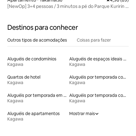
[NewOp] 3+4 pessoas / 3 minutos a pé do Parque Kuririn /
2 minutos a pé da Estação JR Kuririn-Kitaiguchi / 2º e 3º
andares / Estacionamento gratuito / Wi-Fi gratuito...
Destinos para conhecer
Outros tipos de acomodações
Coisas para fazer
Aluguéis de condomínios
Aluguéis de espaços ideais para famílias
Kagawa
Kagawa
Quartos de hotel
Aluguéis por temporada com sauna
Kagawa
Kagawa
Aluguéis por temporada em albergue
Aluguéis por temporada com banheira de hidromassagem
Kagawa
Kagawa
Aluguéis de apartamentos
Mostrar mais
Kagawa