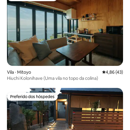
Vila ⋅ Mitoyo
4,86 de uma a
4,86 (43)
Hiuchi Kolonihave (Uma vila no topo da colina)
Preferido dos hóspedes
Preferido dos hóspedes