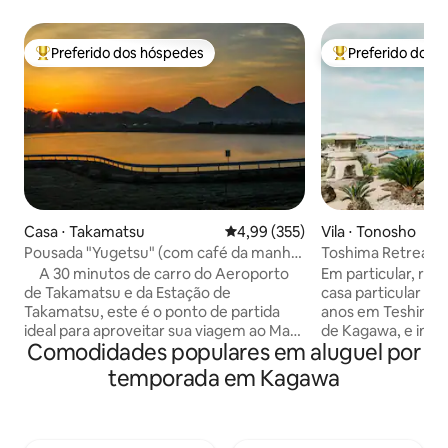
Preferido dos hóspedes
Preferido dos 
Entre os melhores preferidos dos hóspedes
Entre os melhore
Casa ⋅ Takamatsu
4,99 de uma avaliação média de 
4,99 (355)
Vila ⋅ Tonosho
Pousada "Yugetsu" (com café da manhã)
Toshima Retreat [
~ Localizada no centro de Kagawa, esta
Um momento luxuo
A 30 minutos de carro do Aeroporto
Em particular, re
pousada é uma base para acessar
casa onde você po
de Takamatsu e da Estação de
casa particular co
Setouchi ~
Inland Sea
Takamatsu, este é o ponto de partida
anos em Teshima (
ideal para aproveitar sua viagem ao Mar
de Kagawa, e inic
Comodidades populares em aluguel por
Interior de Seto de carro alugado ou de
verão de 2021. Uma casa antiga com um
trem.Se necessário, forneceremos
espaço espaçoso 
temporada em Kagawa
transporte gratuito de ida e volta da
espaçosa acima do 
Estação de Takamatsu ou do Aeroporto
você pode desfrut
de Takamatsu.Há também
uma mansão calma
estacionamento gratuito para 10 carros,
decorado com set