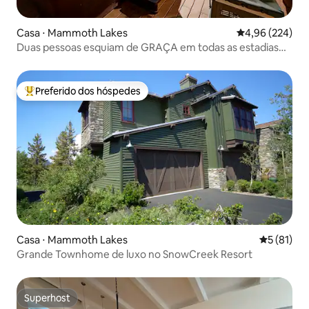
Casa ⋅ Mammoth Lakes
4,96 de uma ava
4,96 (224)
Duas pessoas esquiam de GRAÇA em todas as estadias
de inverno!
Preferido dos hóspedes
Entre os melhores preferidos dos hóspedes
Casa ⋅ Mammoth Lakes
5 de uma a
5 (81)
Grande Townhome de luxo no SnowCreek Resort
Superhost
Superhost