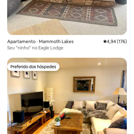
Apartamento ⋅ Mammoth Lakes
4,94 de uma av
4,94 (176)
Seu "ninho" no Eagle Lodge
Preferido dos hóspedes
Preferido dos hóspedes