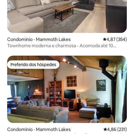
Condomínio ⋅ Mammoth Lakes
4,87 de uma av
4,87 (354)
Townhome moderna e charmosa - Acomoda até 10
pessoas
Preferido dos hóspedes
Preferido dos hóspedes
Condomínio ⋅ Mammoth Lakes
4,86 de uma av
4,86 (231)