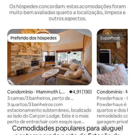
Os hóspedes concordam: estas acomodações foram
muito bem avaliadas quanto a localização, limpeza e
outros aspectos.
Preferido dos hóspedes
Superhost
Preferido dos hóspedes
Superhost
Condomínio ⋅ Mammoth Lak
4,91 de uma avaliação média de 
4,91 (130)
Condomínio ⋅ Ma
es
kes
3 camas/3 banheiros, perto de
Powderhaus - Co
elevadores, estacionamento
dois quartos no câ
3 quartos/3 banheiros com
Powderhaus é um 
subterrâneo
estacionamento subterrâneo, localizado
quartos e dois ba
ao lado do Canyon Lodge. Este é o mais
remodelado com u
perto de entrar/sair com esquis que
garagem privativa
Comodidades populares para aluguel
você pode chegar no Canyon Lodge! O
carregador de veíc
Canyon está aberto sazonalmente.
localizado ao lad