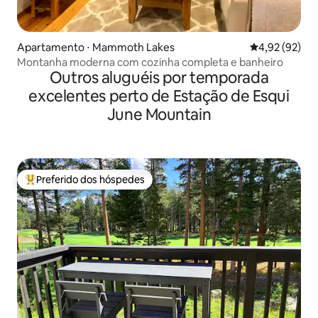
Apartamento ⋅ Mammoth Lakes
4,92 de uma a
4,92 (92)
Montanha moderna com cozinha completa e banheiro
Outros aluguéis por temporada
excelentes perto de Estação de Esqui
June Mountain
Preferido dos hóspedes
Entre os melhores preferidos dos hóspedes