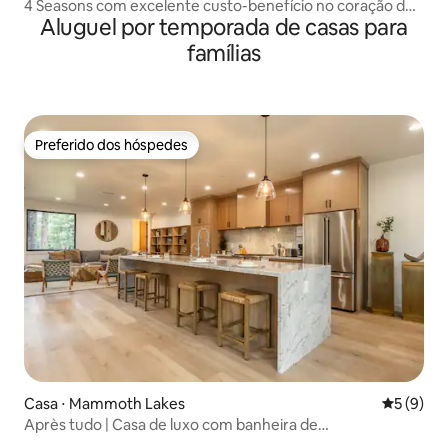
4 Seasons com excelente custo-benefício no coração de
Aluguel por temporada de casas para
Mammoth Lakes
famílias
Preferido dos hóspedes
Preferido dos hóspedes
Casa ⋅ Mammoth Lakes
5 de uma 
5 (9)
Après tudo | Casa de luxo com banheira de
hidromassagem e vista