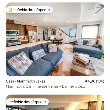
Preferido dos hóspedes
Entre os melhores preferidos dos hóspedes
Casa ⋅ Mammoth Lakes
4,96 de uma av
4,96 (134)
Mammoth: Caminhe até trilhas + banheira de
hidromassagem + estacionamento em garagem
Preferido dos hóspedes
Preferido dos hóspedes