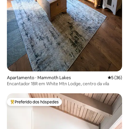
Apartamento ⋅ Mammoth Lakes
5 de uma a
5 (36)
Encantador 1BR em White Mtn Lodge, centro da vila
Preferido dos hóspedes
Entre os melhores preferidos dos hóspedes