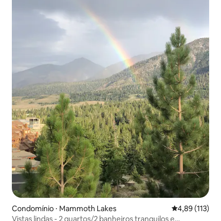
Condomínio ⋅ Mammoth Lakes
4,89 de uma av
4,89 (113)
Vistas lindas - 2 quartos/2 banheiros tranquilos e