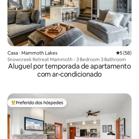
Casa ⋅ Mammoth Lakes
5 de uma a
5 (58)
Snowcreek Retreat Mammoth - 3 Bedroom 3 Bathroom
Aluguel por temporada de apartamento
com ar-condicionado
Preferido dos hóspedes
Entre os melhores preferidos dos hóspedes