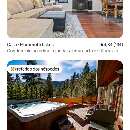
Casa ⋅ Mammoth Lakes
4,84 de uma av
4,84 (134)
Condomínio no primeiro andar a uma curta distância a pé
do centro da cidade!
Preferido dos hóspedes
Entre os melhores preferidos dos hóspedes