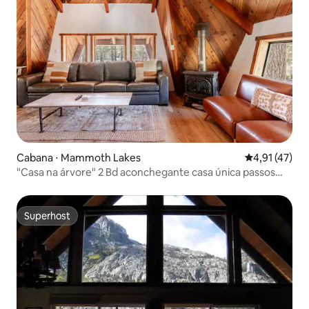
Cabana ⋅ Mammoth Lakes
4,91 de uma a
4,91 (47)
"Casa na árvore" 2 Bd aconchegante casa única passos
para a aldeia
Superhost
Superhost