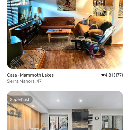
Casa ⋅ Mammoth Lakes
4,81 de uma av
4,81 (177)
Sierra Manors, 47
Superhost
Superhost