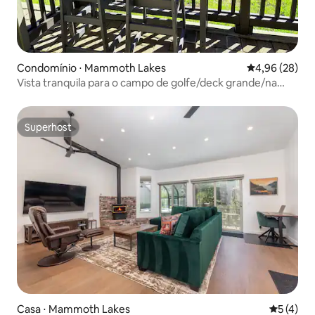
Condomínio ⋅ Mammoth Lakes
4,96 de uma a
4,96 (28)
Vista tranquila para o campo de golfe/deck grande/na
ciclovia
Superhost
Superhost
Casa ⋅ Mammoth Lakes
5 de uma 
5 (4)