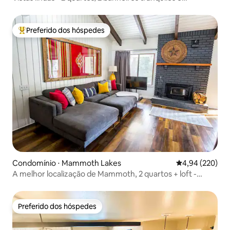
silenciosos
Preferido dos hóspedes
Entre os melhores preferidos dos hóspedes
Condomínio ⋅ Mammoth Lakes
4,94 de uma ava
4,94 (220)
A melhor localização de Mammoth, 2 quartos + loft -
Caminhe até a vila
Preferido dos hóspedes
Preferido dos hóspedes