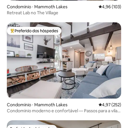
Condomínio ⋅ Mammoth Lakes
4,96 de uma av
4,96 (103)
Retreat Lab no The Village
Preferido dos hóspedes
Entre os melhores preferidos dos hóspedes
Condomínio ⋅ Mammoth Lakes
4,97 de uma av
4,97 (252)
Condomínio moderno e confortável — Passos para a vila e
gôndola