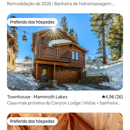
Remodelação de 2026 | Banheira de hidromassagem
privativa | Suíte King | 3 banheiros
Preferido dos hóspedes
Preferido dos hóspedes
Townhouse ⋅ Mammoth Lakes
4,96 de uma a
4,96 (26)
Casa mais próxima do Canyon Lodge | Vistas + banheira
de hidromassagem
Preferido dos hóspedes
Preferido dos hóspedes