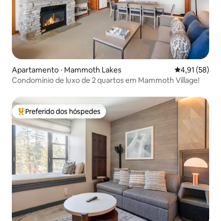
Apartamento ⋅ Mammoth Lakes
4,91 de uma a
4,91 (58)
Condomínio de luxo de 2 quartos em Mammoth Village!
Preferido dos hóspedes
Entre os melhores preferidos dos hóspedes