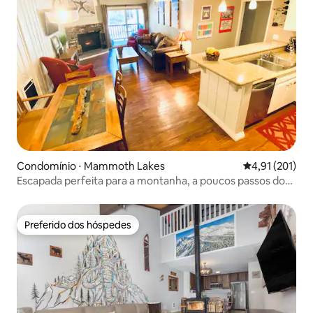
Condomínio ⋅ Mammoth Lakes
4,91 de uma av
4,91 (201)
Escapada perfeita para a montanha, a poucos passos do
Canyon Lodge
Preferido dos hóspedes
Preferido dos hóspedes