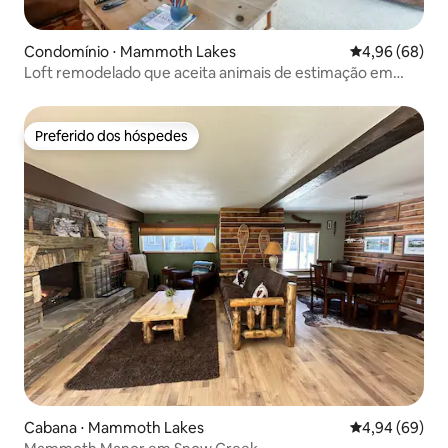
Condomínio ⋅ Mammoth Lakes
4,96 de uma av
4,96 (68)
Loft remodelado que aceita animais de estimação em
Snowcreek IV
Preferido dos hóspedes
Preferido dos hóspedes
Cabana ⋅ Mammoth Lakes
4,94 de uma av
4,94 (69)