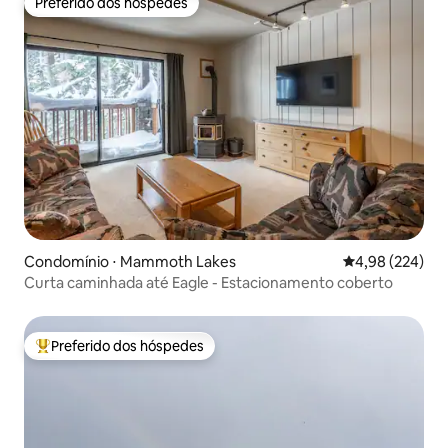
Preferido dos hóspedes
Preferido dos hóspedes
Condomínio ⋅ Mammoth Lakes
4,98 de uma ava
4,98 (224)
Curta caminhada até Eagle - Estacionamento coberto
Preferido dos hóspedes
Entre os melhores preferidos dos hóspedes