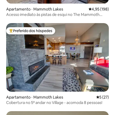
Apartamento ⋅ Mammoth Lakes
4,95 de uma av
4,95 (198)
Acesso imediato às pistas de esqui no The Mammoth
Monache Resort
Preferido dos hóspedes
Entre os melhores preferidos dos hóspedes
Apartamento ⋅ Mammoth Lakes
5 de uma a
5 (27)
Cobertura no 5º andar no Village - acomoda 8 pessoas!