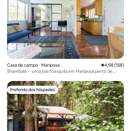
Casa de campo ⋅ Mariposa
4,98 de uma av
4,98 (158)
Shambala -- uma joia tranquila em Mariposa perto de
Yosemite
Preferido dos hóspedes
Preferido dos hóspedes