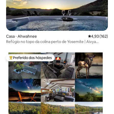
Casa ⋅ Ahwahnee
4,93 de uma av
4,93 (162)
Refúgio no topo da colina perto de Yosemite | Aivya
House
Preferido dos hóspedes
Entre os melhores preferidos dos hóspedes