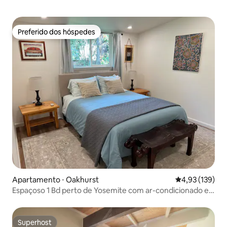
Preferido dos hóspedes
Preferido dos hóspedes
Apartamento ⋅ Oakhurst
4,93 de uma av
4,93 (139)
Espaçoso 1 Bd perto de Yosemite com ar-condicionado e
cozinha
Superhost
Superhost