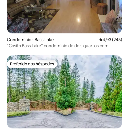
Condomínio ⋅ Bass Lake
4,93 de uma av
4,93 (245)
"Casita Bass Lake" condomínio de dois quartos com
piscina/spa
Preferido dos hóspedes
Preferido dos hóspedes