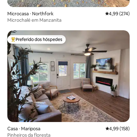
Microcasa ⋅ Northfork
4,99 de uma av
4,99 (274)
Microchalé em Manzanita
Preferido dos hóspedes
Entre os melhores preferidos dos hóspedes
Casa ⋅ Mariposa
4,99 de uma av
4,99 (158)
Pinheiros da floresta