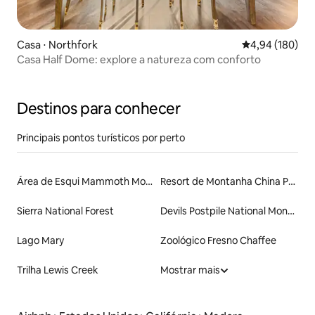
Casa ⋅ Northfork
4,94 de uma av
4,94 (180)
Casa Half Dome: explore a natureza com conforto
Destinos para conhecer
Principais pontos turísticos por perto
Área de Esqui Mammoth Mountain
Resort de Montanha China Peak
Sierra National Forest
Devils Postpile National Monument
Lago Mary
Zoológico Fresno Chaffee
Trilha Lewis Creek
Mostrar mais