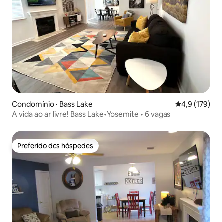
Condomínio ⋅ Bass Lake
4,9 de uma av
4,9 (179)
A vida ao ar livre! Bass Lake•Yosemite • 6 vagas
Preferido dos hóspedes
Preferido dos hóspedes