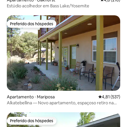
Estúdio acolhedor em Bass Lake/Yosemite
Preferido dos hóspedes
Preferido dos hóspedes
Apartamento ⋅ Mariposa
4,81 de uma av
4,81 (537)
Alkatebellina — Novo apartamento, espaçoso retiro na
natureza
Preferido dos hóspedes
Preferido dos hóspedes