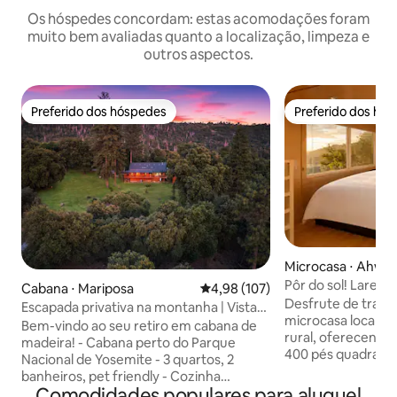
Os hóspedes concordam: estas acomodações foram
muito bem avaliadas quanto a localização, limpeza e
outros aspectos.
Preferido dos hóspedes
Preferido dos hó
Preferido dos hóspedes
Preferido dos hó
Microcasa ⋅ Ahwa
Pôr do sol! Lareira
Cabana ⋅ Mariposa
4,98 de uma avaliação média de 
4,98 (107)
no topo da colina
Desfrute de tranq
Escapada privativa na montanha | Vistas |
microcasa localiz
Vida selvagem | Estrelas
Bem-vindo ao seu retiro em cabana de
rural, oferecendo 
madeira! - Cabana perto do Parque
400 pés quadrados,
Nacional de Yosemite - 3 quartos, 2
andares possui um
banheiros, pet friendly - Cozinha
com 2 camas quee
Comodidades populares para aluguel
equipada completa com mesa de jantar