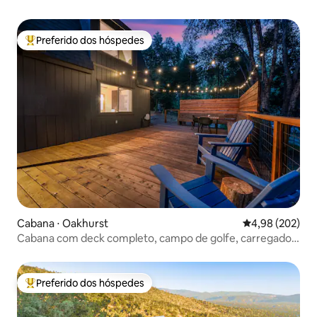
Preferido dos hóspedes
Entre os melhores preferidos dos hóspedes
Cabana ⋅ Oakhurst
4,98 de uma ava
4,98 (202)
Cabana com deck completo, campo de golfe, carregador
de veículos elétricos
Preferido dos hóspedes
Entre os melhores preferidos dos hóspedes