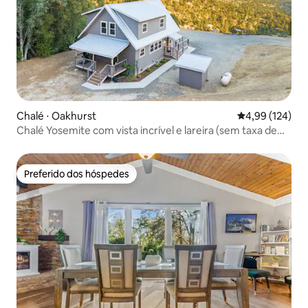
Chalé ⋅ Oakhurst
4,99 de uma av
4,99 (124)
Chalé Yosemite com vista incrível e lareira (sem taxa de
limpeza)
Preferido dos hóspedes
Preferido dos hóspedes