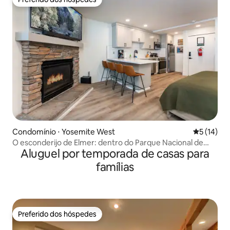
Preferido dos hóspedes
Condomínio ⋅ Yosemite West
5 de uma a
5 (14)
O esconderijo de Elmer: dentro do Parque Nacional de
Aluguel por temporada de casas para
Yosemite
famílias
Preferido dos hóspedes
Preferido dos hóspedes