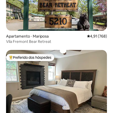
Apartamento ⋅ Mariposa
4,91 de uma av
4,91 (768)
Vila Fremont Bear Retreat
Preferido dos hóspedes
Entre os melhores preferidos dos hóspedes