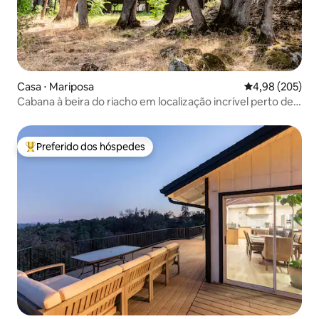
Casa ⋅ Mariposa
4,98 de uma ava
4,98 (205)
Cabana à beira do riacho em localização incrível perto de
Yosemite.
Preferido dos hóspedes
Entre os melhores preferidos dos hóspedes