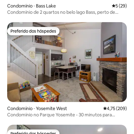
Condomínio ⋅ Bass Lake
5 de uma a
5 (29)
Condomínio de 2 quartos no belo lago Bass, perto de
Yosemite
Preferido dos hóspedes
Preferido dos hóspedes
Condomínio ⋅ Yosemite West
4,75 de uma av
4,75 (209)
Condomínio no Parque Yosemite - 30 minutos para
Yosemite Village.
Preferido dos hóspedes