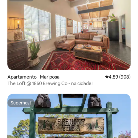
Apartamento ⋅ Mariposa
4,89 de uma ava
4,89 (908)
The Loft @ 1850 Brewing Co - na cidade!
Superhost
Superhost