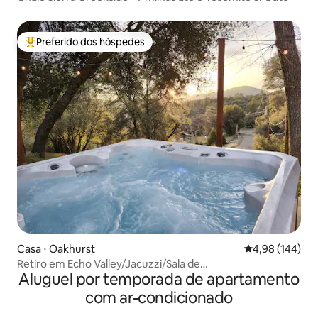
Preferido dos hóspedes
Entre os melhores preferidos dos hóspedes
Casa ⋅ Oakhurst
4,98 de uma av
4,98 (144)
Retiro em Echo Valley/Jacuzzi/Sala de
Aluguel por temporada de apartamento
jogos/Churrasco/Lareira
com ar-condicionado