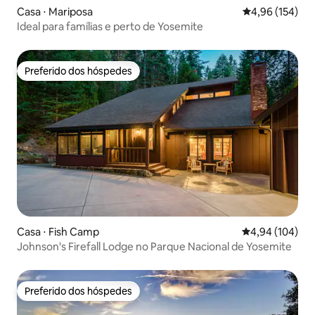
Casa ⋅ Mariposa
4,96 de uma av
4,96 (154)
Ideal para famílias e perto de Yosemite
Preferido dos hóspedes
Preferido dos hóspedes
Casa ⋅ Fish Camp
4,94 de uma av
4,94 (104)
Johnson's Firefall Lodge no Parque Nacional de Yosemite
Preferido dos hóspedes
Preferido dos hóspedes