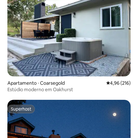
Apartamento ⋅ Coarsegold
4,96 de uma av
4,96 (216)
Estúdio moderno em Oakhurst
Superhost
Superhost