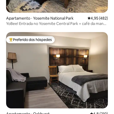
Apartamento ⋅ Yosemite National Park
4,95 de uma av
4,95 (482)
YoBee! Entrada no Yosemite Central Park + café da manhã
+ cachorro
Preferido dos hóspedes
Entre os melhores preferidos dos hóspedes
Apartamento ⋅ Oakhurst
4,8 de uma av
4,8 (210)