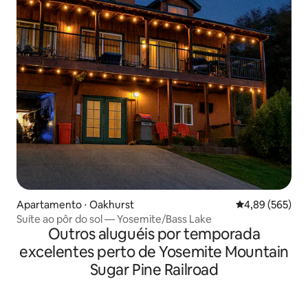
Apartamento ⋅ Oakhurst
4,89 de uma ava
4,89 (565)
Suíte ao pôr do sol — Yosemite/Bass Lake
Outros aluguéis por temporada
excelentes perto de Yosemite Mountain
Sugar Pine Railroad