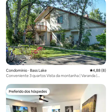
Condomínio ⋅ Bass Lake
4,88 de uma 
4,88 (8)
Conveniente 3 quartos Vista da montanha | Varanda |
Piscina
Preferido dos hóspedes
Preferido dos hóspedes