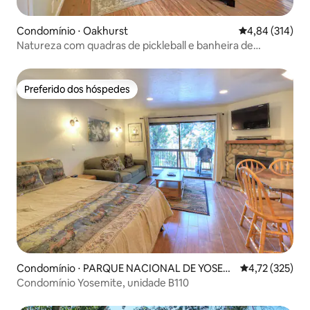
Condomínio ⋅ Oakhurst
4,84 de uma av
4,84 (314)
Natureza com quadras de pickleball e banheira de
hidromassagem
Preferido dos hóspedes
Preferido dos hóspedes
Condomínio ⋅ PARQUE NACIONAL DE YOSEMI
4,72 de uma av
4,72 (325)
TE
Condomínio Yosemite, unidade B110