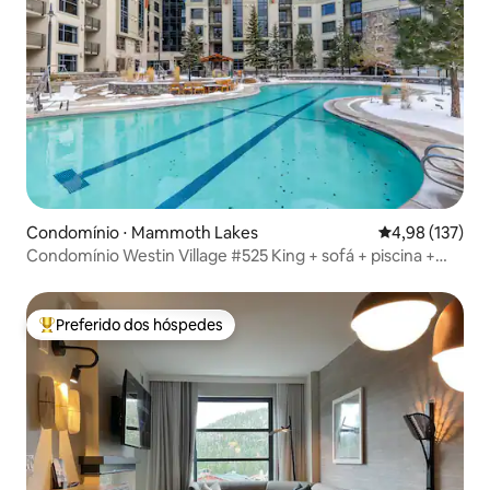
Condomínio ⋅ Mammoth Lakes
4,98 de uma av
4,98 (137)
Condomínio Westin Village #525 King + sofá + piscina +
lareira
Preferido dos hóspedes
Entre os melhores preferidos dos hóspedes