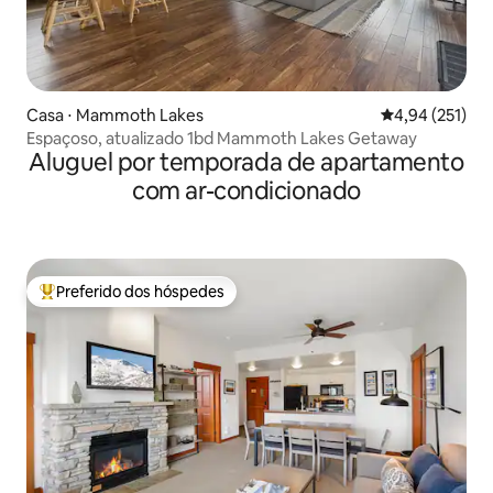
Casa ⋅ Mammoth Lakes
4,94 de uma av
4,94 (251)
Espaçoso, atualizado 1bd Mammoth Lakes Getaway
Aluguel por temporada de apartamento
com ar-condicionado
Preferido dos hóspedes
Entre os melhores preferidos dos hóspedes