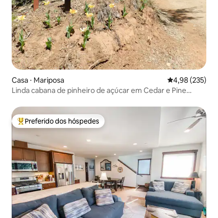
Casa ⋅ Mariposa
4,98 de uma av
4,98 (235)
Linda cabana de pinheiro de açúcar em Cedar e Pine
Woods
Preferido dos hóspedes
Entre os melhores preferidos dos hóspedes