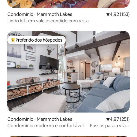
Condomínio ⋅ Mammoth Lakes
4,92 de uma av
4,92 (153)
Lindo loft em vale escondido com vista
Preferido dos hóspedes
Entre os melhores preferidos dos hóspedes
Condomínio ⋅ Mammoth Lakes
4,97 de uma av
4,97 (251)
Condomínio moderno e confortável — Passos para a vila e
gôndola