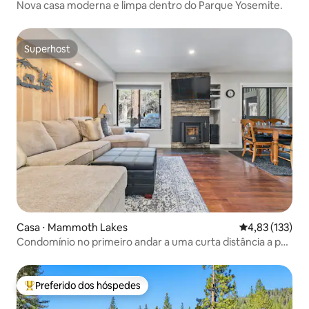
Nova casa moderna e limpa dentro do Parque Yosemite.
Superhost
Superhost
Casa ⋅ Mammoth Lakes
4,83 de uma av
4,83 (133)
Condomínio no primeiro andar a uma curta distância a pé
do centro da cidade!
Preferido dos hóspedes
Entre os melhores preferidos dos hóspedes