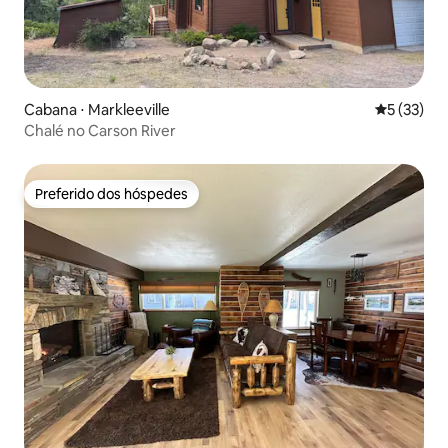
Cabana ⋅ Markleeville
5 de uma a
5 (33)
Chalé no Carson River
Preferido dos hóspedes
Preferido dos hóspedes