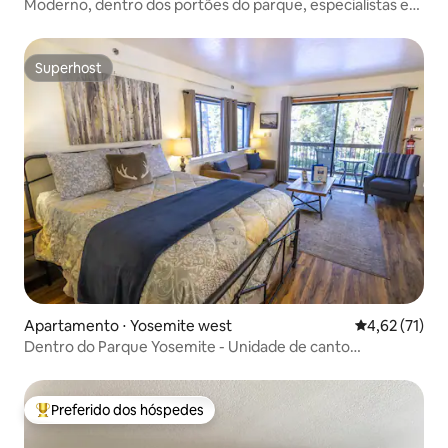
Moderno, dentro dos portões do parque, especialistas em
Yosemite!
Superhost
Superhost
Apartamento ⋅ Yosemite west
4,62 de uma a
4,62 (71)
Dentro do Parque Yosemite - Unidade de canto
aconchegante - Acomoda 4
Preferido dos hóspedes
Entre os melhores preferidos dos hóspedes