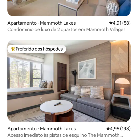
Apartamento ⋅ Mammoth Lakes
4,91 de uma a
4,91 (58)
Condomínio de luxo de 2 quartos em Mammoth Village!
Preferido dos hóspedes
Entre os melhores preferidos dos hóspedes
Apartamento ⋅ Mammoth Lakes
4,95 de uma av
4,95 (198)
Acesso imediato às pistas de esqui no The Mammoth