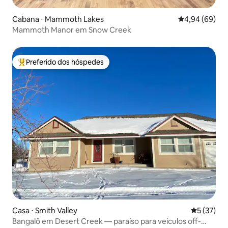
Cabana ⋅ Mammoth Lakes
4,94 de uma av
4,94 (69)
Mammoth Manor em Snow Creek
Preferido dos hóspedes
Entre os melhores preferidos dos hóspedes
Casa ⋅ Smith Valley
5 de uma a
5 (37)
Bangalô em Desert Creek — paraíso para veículos off-