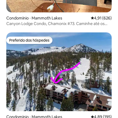
Condomínio ⋅ Mammoth Lakes
4,91 de uma av
4,91 (626)
Canyon Lodge Condo, Chamonix #73. Caminhe até os
elevadores
Preferido dos hóspedes
Preferido dos hóspedes
Condomínio ⋅ Mammoth Lakes
4,89 de uma av
4,89 (195)