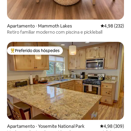
Apartamento ⋅ Mammoth Lakes
4,98 de uma av
4,98 (232)
Retiro familiar moderno com piscina e pickleball
Preferido dos hóspedes
Entre os melhores preferidos dos hóspedes
Apartamento ⋅ Yosemite National Park
4,98 de uma ava
4,98 (309)