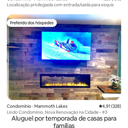
Localização privilegiada com entrada/saída para esquis
Preferido dos hóspedes
Preferido dos hóspedes
Condomínio ⋅ Mammoth Lakes
4,91 de uma av
4,91 (328)
Lindo Condomínio, Nova Renovação na Cidade - #3
Aluguel por temporada de casas para
famílias