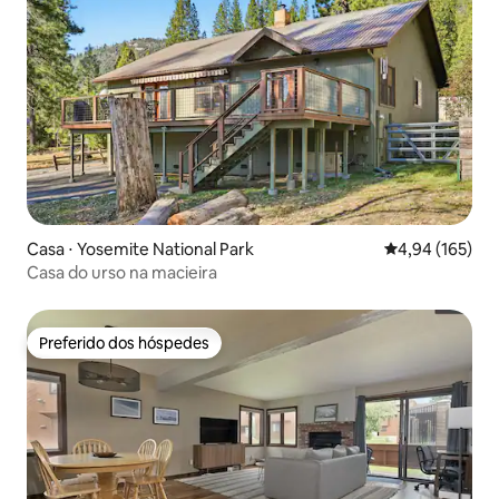
Casa ⋅ Yosemite National Park
4,94 de uma av
4,94 (165)
Casa do urso na macieira
Preferido dos hóspedes
Preferido dos hóspedes