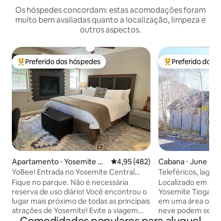
Os hóspedes concordam: estas acomodações foram
muito bem avaliadas quanto a localização, limpeza e
outros aspectos.
Preferido dos hóspedes
Preferido dos 
Entre os melhores preferidos dos hóspedes
Entre os melhore
Apartamento ⋅ Yosemite Na
4,95 de uma avaliação média de 
4,95 (482)
Cabana ⋅ June La
tional Park
YoBee! Entrada no Yosemite Central
Teleféricos, lago
Park + café da manhã + cachorro
Back Country
Fique no parque. Não é necessária
Localizado em Jun
reserva de uso diário! Você encontrou o
Yosemite Tioga Pa
lugar mais próximo de todas as principais
em uma área onde 
atrações de Yosemite! Evite a viagem
neve podem ser ap
mais longa, o trânsito lento e as esperas
a meio quarteirão 