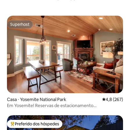
Superhost
Superhost
Casa ⋅ Yosemite National Park
4,8 de uma av
4,8 (267)
Em Yosemite! Reservas de estacionamento
inclusas/acomoda 10
Preferido dos hóspedes
Entre os melhores preferidos dos hóspedes