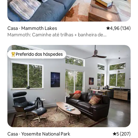
Casa ⋅ Mammoth Lakes
4,96 de uma av
4,96 (134)
Mammoth: Caminhe até trilhas + banheira de
hidromassagem + estacionamento em garagem
Preferido dos hóspedes
Entre os melhores preferidos dos hóspedes
Casa ⋅ Yosemite National Park
5 de uma av
5 (207)