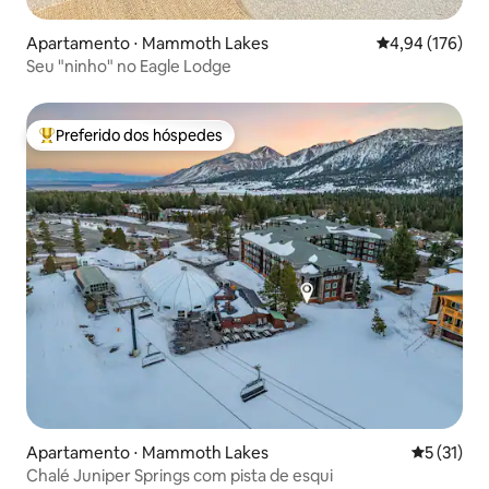
Apartamento ⋅ Mammoth Lakes
4,94 de uma av
4,94 (176)
Seu "ninho" no Eagle Lodge
Preferido dos hóspedes
Entre os melhores preferidos dos hóspedes
Apartamento ⋅ Mammoth Lakes
5 de uma a
5 (31)
Chalé Juniper Springs com pista de esqui