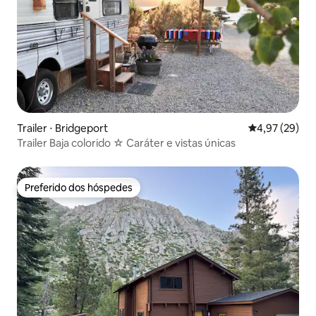
Trailer ⋅ Bridgeport
4,97 de uma a
4,97 (29)
Trailer Baja colorido ☆ Caráter e vistas únicas
Preferido dos hóspedes
Preferido dos hóspedes