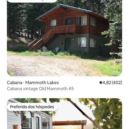
Preferido dos hóspedes
Cabana ⋅ Mammoth Lakes
4,82 de uma av
4,82 (402)
Cabana vintage Old Mammoth #5
Preferido dos hóspedes
Preferido dos hóspedes