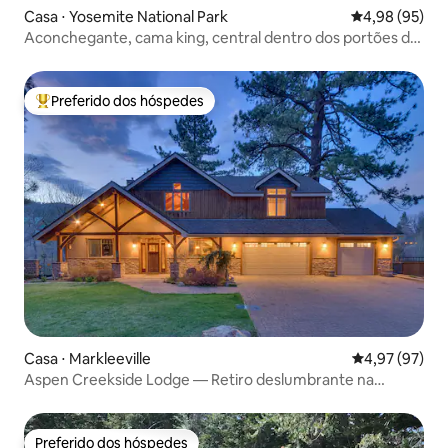
Casa ⋅ Yosemite National Park
4,98 de uma a
4,98 (95)
Aconchegante, cama king, central dentro dos portões de
Yosemite!
Preferido dos hóspedes
Entre os melhores preferidos dos hóspedes
Casa ⋅ Markleeville
4,97 de uma a
4,97 (97)
Aspen Creekside Lodge — Retiro deslumbrante na
montanha
Preferido dos hóspedes