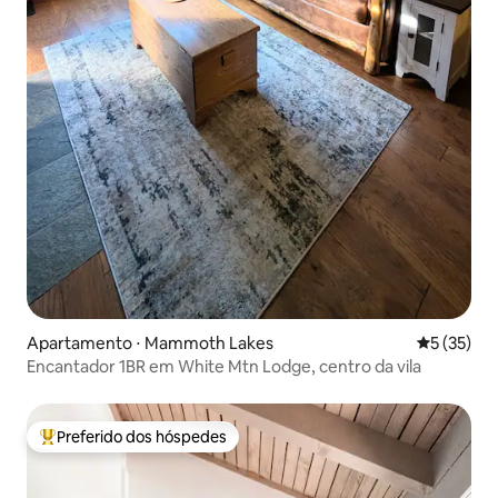
Apartamento ⋅ Mammoth Lakes
5 de uma a
5 (35)
Encantador 1BR em White Mtn Lodge, centro da vila
Preferido dos hóspedes
Entre os melhores preferidos dos hóspedes