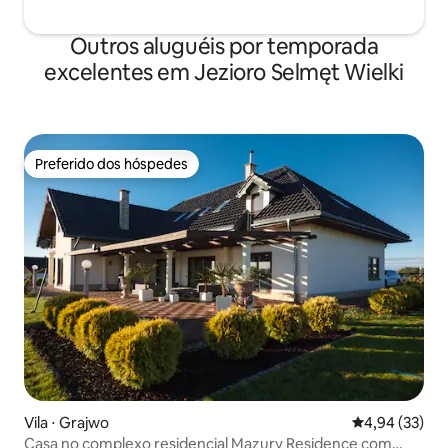
Outros aluguéis por temporada
excelentes em Jezioro Selmęt Wielki
Preferido dos hóspedes
Preferido dos hóspedes
Vila ⋅ Grajwo
4,94 de uma a
4,94 (33)
Casa no complexo residencial Mazury Residence com