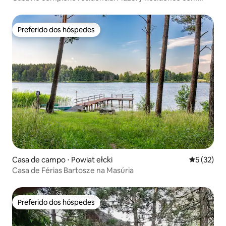
linha costeira
Preferido dos hóspedes
Preferido dos hóspedes
Casa de campo ⋅ Powiat ełcki
5 de uma a
5 (32)
Casa de Férias Bartosze na Masúria
Preferido dos hóspedes
Preferido dos hóspedes