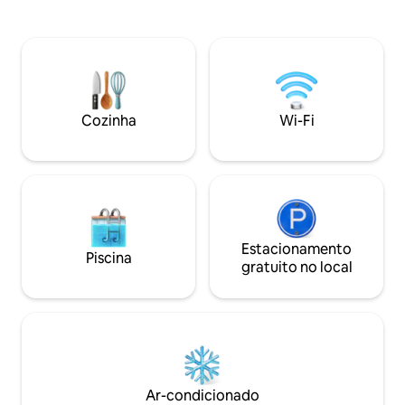
colmeias cheias de abelhas. Nossas
Bonitas - criada a 
tendas são montadas à beira de um belo
amores: pelas pes
lago, oferecem vistas deslumbrantes e
Natureza e pelos 
conforto para dois, com opção de
verde bonito e viv
colchão extra. As atividades extras
natureza, cuida d
incluem: 🍀SUP 🍀andar de caiaque 🍀
Você encontrará l
remo 🍀pesca Reserve agora para uma
Foi criado a partir
Cozinha
Wi-Fi
aventura de glamping inesquecível!
camping, em home
Estacionamento
Piscina
gratuito no local
Ar-condicionado