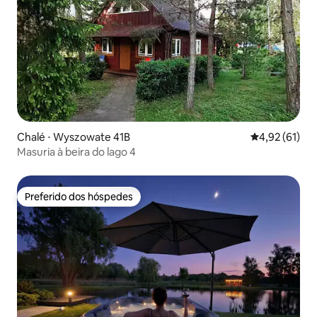
Chalé ⋅ Wyszowate 41B
4,92 de uma a
4,92 (61)
Masuria à beira do lago 4
Preferido dos hóspedes
Preferido dos hóspedes