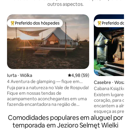
outros aspectos.
Preferido dos hóspedes
Preferido dos 
Entre os melhores preferidos dos hóspedes
Entre os melhore
Iurta ⋅ Wólka
4,98 de uma avaliação média de
4,98 (59)
4 Aventura de glamping — fique em
Casebre ⋅ Woszcz
uma tenda de luxo
Fuja para a natureza no Vale de Rospuda!
Cabana Książko na
Fique em nossas tendas de
Existem lugares o
acampamento aconchegantes em uma
coração, para que 
fazenda encantadora na região de
encantem a alma,
Suwałki.🏕️ Conheça nossos animais da
esqueça as preocu
🐇 fazenda: coelhos, patos, galinhas
Comodidades populares em aluguel por
cotidiana e tamb
(desfrute de ovos frescos), pôneis,
quanta beleza est
temporada em Jezioro Selmęt Wielki
bezerros, lago cheio de peixes e
simplicidade. Cab