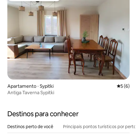
Apartamento ⋅ Sypitki
5 de uma 
5 (6)
Antiga Taverna Sypitki
Destinos para conhecer
Destinos perto de você
Principais pontos turísticos por perto