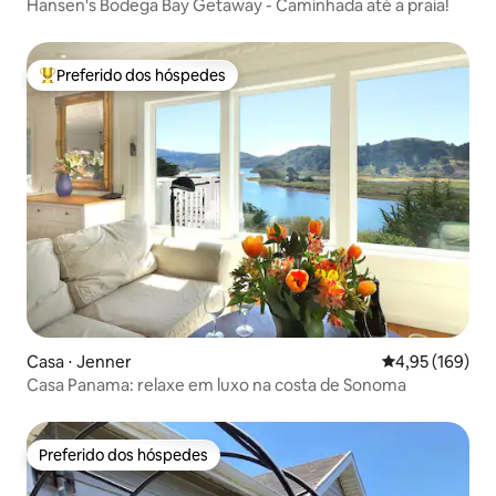
Hansen's Bodega Bay Getaway - Caminhada até a praia!
Preferido dos hóspedes
Entre os melhores preferidos dos hóspedes
Casa ⋅ Jenner
4,95 de uma av
4,95 (169)
Casa Panama: relaxe em luxo na costa de Sonoma
Preferido dos hóspedes
Preferido dos hóspedes