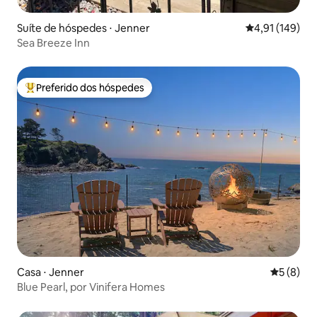
Suíte de hóspedes ⋅ Jenner
4,91 de uma av
4,91 (149)
Sea Breeze Inn
Preferido dos hóspedes
Entre os melhores preferidos dos hóspedes
Casa ⋅ Jenner
5 de uma 
5 (8)
Blue Pearl, por Vinifera Homes