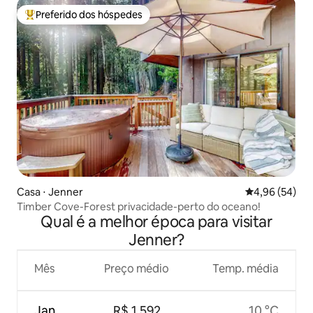
Preferido dos hóspedes
Entre os melhores preferidos dos hóspedes
Casa ⋅ Jenner
4,96 de uma a
4,96 (54)
Timber Cove-Forest privacidade-perto do oceano!
Qual é a melhor época para visitar
Jenner?
Mês
Preço médio
Temp. média
Jan.
R$ 1.592
10 °C