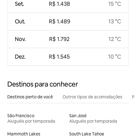
Set.
R$ 1.438
15 °C
Out.
R$ 1.489
13 °C
Nov.
R$ 1.792
12 °C
Dez.
R$ 1.545
10 °C
Destinos para conhecer
Destinos perto de você
Outros tipos de acomodações
Pr
São Francisco
San José
Aluguéis por temporada
Aluguéis por temporada
Mammoth Lakes
South Lake Tahoe