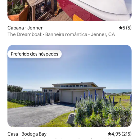
Cabana ⋅ Jenner
5 de uma 
5 (5)
The Dreamboat • Banheira romântica • Jenner, CA
Preferido dos hóspedes
Preferido dos hóspedes
Casa ⋅ Bodega Bay
4,95 de uma av
4,95 (215)