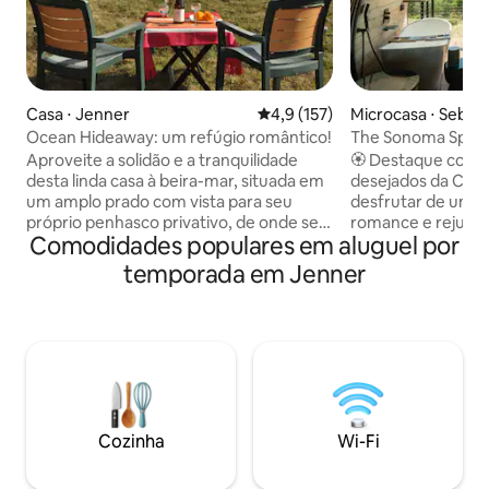
Casa ⋅ Jenner
4,9 de uma avaliação média de 
4,9 (157)
Microcasa ⋅ Sebas
Ocean Hideaway: um refúgio romântico!
The Sonoma Spyglas
sauna
Aproveite a solidão e a tranquilidade
🏵️ Destaque como
desta linda casa à beira-mar, situada em
desejados da Califórnia!”
um amplo prado com vista para seu
desfrutar de um 
próprio penhasco privativo, de onde se
romance e rejuvene
Comodidades populares em aluguel por
avista uma bela enseada e o vasto
Nosso Sonoma Spyg
Oceano Pacífico! Mergulhe na banheira
deslumbrante, pro
temporada em Jenner
de hidromassagem enquanto observa o
pela Artistree H
pôr do sol e ouve surfe. Cozinha linda,
perfeitamente a s
quarto principal grande, quarto pequeno
uma profunda con
com beliches, além de um quarto no
🍇 Escondido no c
mezanino com uma cama de tamanho
vinícola de Sonom
normal, Wi-Fi, fogão a lenha, carregador
acesso a caminhad
Tesla. LIC25-217. Horário de silêncio das
a vinícolas locais
21h às 7h. Não é permitido som
com vistas incríve
Cozinha
Wi-Fi
amplificado ao ar livre. Animais de
em formato de bar
estimação precisam de permissão.
uma estadia perfei