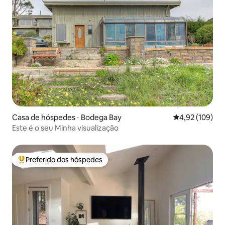
Casa de hóspedes ⋅ Bodega Bay
4,92 de uma av
4,92 (109)
Este é o seu Minha visualização
Preferido dos hóspedes
Entre os melhores preferidos dos hóspedes