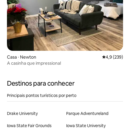
Casa ⋅ Newton
4,9 de uma av
4,9 (239)
A casinha que impressiona!
Destinos para conhecer
Principais pontos turísticos por perto
Drake University
Parque Adventureland
Iowa State Fair Grounds
Iowa State University