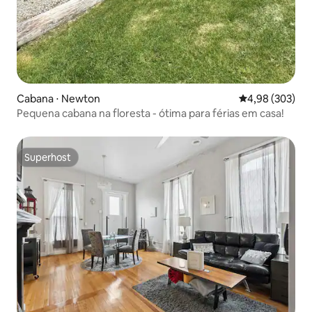
Cabana ⋅ Newton
4,98 de uma ava
4,98 (303)
Pequena cabana na floresta - ótima para férias em casa!
Superhost
Superhost