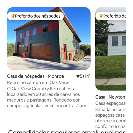
Preferido dos hóspedes
Preferido dos 
Entre os melhores preferidos dos hóspedes
Entre os melhore
Casa de hóspedes ⋅ Monroe
5 de uma avaliação média de
5 (14)
Retiro no campo em Oak View
O Oak View Country Retreat está
localizado em 20 acres de carvalhos
Casa ⋅ Newton
maduros e pastagens. Rodeado por
Casa espaçosa de 
campos agrícolas, você encontrará uma
Situada no coraçã
espaçosa área de estar de 1200 pés
espaçosa casa de 
quadrados com cozinha completa, áreas
oferece a combina
de jantar e sala de estar, banheiro
conforto e charme
acessível e duas camas queen size. O
Comodidades populares em aluguel por
do centro de New