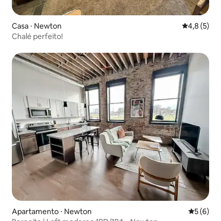
Casa ⋅ Newton
4,8 de uma 
4,8 (5)
Chalé perfeito!
Apartamento ⋅ Newton
5 de uma 
5 (6)