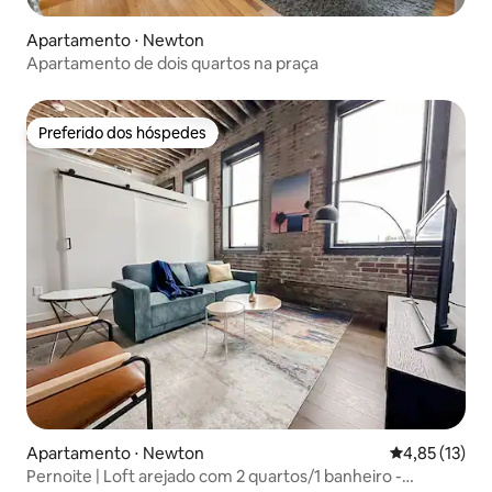
Apartamento ⋅ Newton
Apartamento de dois quartos na praça
Preferido dos hóspedes
Preferido dos hóspedes
Apartamento ⋅ Newton
4,85 de uma a
4,85 (13)
Pernoite | Loft arejado com 2 quartos/1 banheiro -