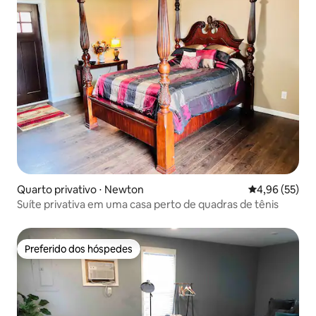
Quarto privativo ⋅ Newton
4,96 de uma a
4,96 (55)
Suíte privativa em uma casa perto de quadras de tênis
Preferido dos hóspedes
Preferido dos hóspedes