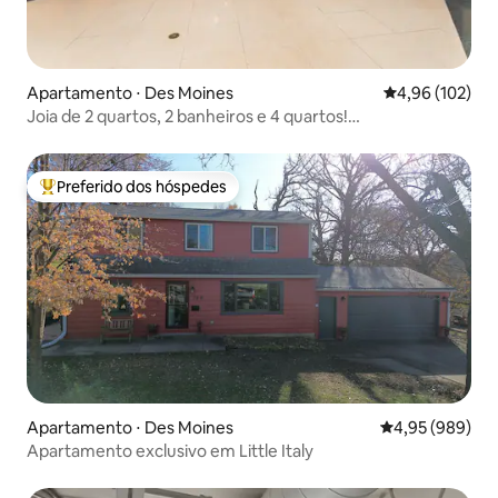
Apartamento ⋅ Des Moines
4,96 de uma av
4,96 (102)
Joia de 2 quartos, 2 banheiros e 4 quartos!
Estacionamento reservado e acesso ao Skywalk
Preferido dos hóspedes
Entre os melhores preferidos dos hóspedes
Apartamento ⋅ Des Moines
4,95 de uma ava
4,95 (989)
Apartamento exclusivo em Little Italy