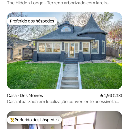
The Hidden Lodge - Terreno arborizado com lareira
externa e jogos!
Preferido dos hóspedes
Preferido dos hóspedes
Casa ⋅ Des Moines
4,93 de uma av
4,93 (213)
Casa atualizada em localização conveniente acessível a
pé!
Preferido dos hóspedes
Entre os melhores preferidos dos hóspedes