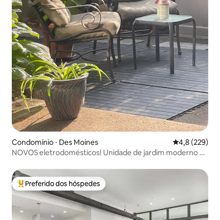
Condomínio ⋅ Des Moines
4,8 de uma av
4,8 (229)
NOVOS eletrodomésticos! Unidade de jardim moderno de
meados do século
Preferido dos hóspedes
Entre os melhores preferidos dos hóspedes