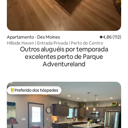
Apartamento ⋅ Des Moines
4,86 de uma av
4,86 (112)
Hillside Haven | Entrada Privada | Perto do Centro
Outros aluguéis por temporada
excelentes perto de Parque
Adventureland
Preferido dos hóspedes
Entre os melhores preferidos dos hóspedes