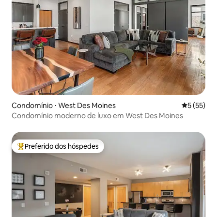
Condomínio ⋅ West Des Moines
5 de uma a
5 (55)
Condomínio moderno de luxo em West Des Moines
Preferido dos hóspedes
Entre os melhores preferidos dos hóspedes