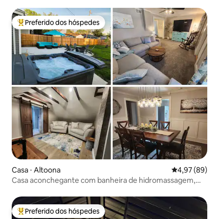
Preferido dos hóspedes
Entre os melhores preferidos dos hóspedes
Casa ⋅ Altoona
4,97 de uma a
4,97 (89)
Casa aconchegante com banheira de hidromassagem,
acomoda 8, 3 quartos, 2 banheiros, 2 salas de estar
Preferido dos hóspedes
Entre os melhores preferidos dos hóspedes