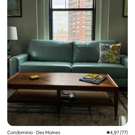
Condomínio ⋅ Des Moines
4,97 de uma a
4,97 (77)