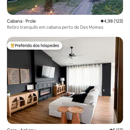
Cabana ⋅ Prole
4,98 de uma av
4,98 (123)
Retiro tranquilo em cabana perto de Des Moines
Preferido dos hóspedes
Entre os melhores preferidos dos hóspedes