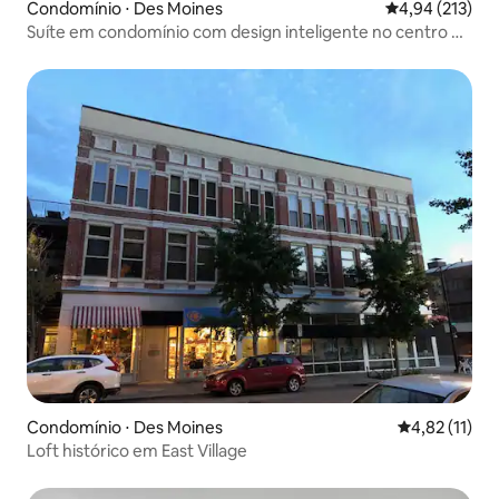
Condomínio ⋅ Des Moines
4,94 de uma av
4,94 (213)
Suíte em condomínio com design inteligente no centro da
cidade — vista esplêndida
Condomínio ⋅ Des Moines
4,82 de uma a
4,82 (11)
Loft histórico em East Village