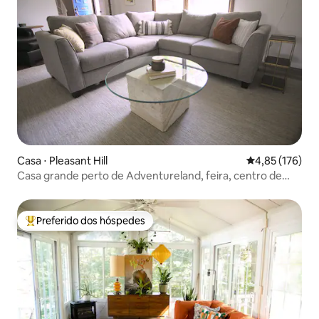
Casa ⋅ Pleasant Hill
4,85 de uma av
4,85 (176)
Casa grande perto de Adventureland, feira, centro de
DSM
Preferido dos hóspedes
Entre os melhores preferidos dos hóspedes