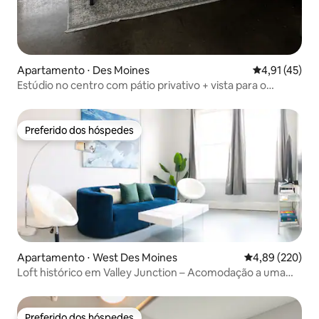
Apartamento ⋅ Des Moines
4,91 de uma a
4,91 (45)
Estúdio no centro com pátio privativo + vista para o
horizonte
Preferido dos hóspedes
Preferido dos hóspedes
Apartamento ⋅ West Des Moines
4,89 de uma ava
4,89 (220)
Loft histórico em Valley Junction – Acomodação a uma
curta caminhada de tudo
Preferido dos hóspedes