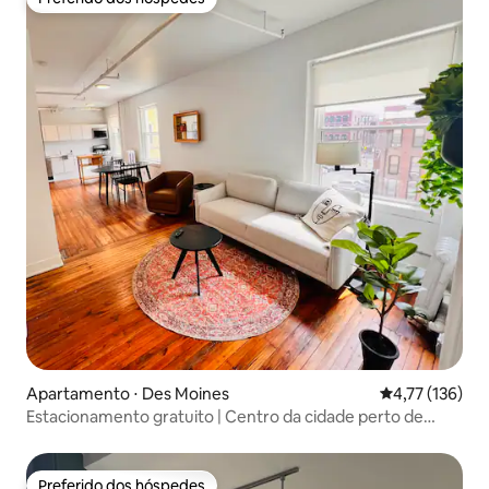
Preferido dos hóspedes
Apartamento ⋅ Des Moines
4,77 de uma av
4,77 (136)
Estacionamento gratuito | Centro da cidade perto de
Wells Fargo
Preferido dos hóspedes