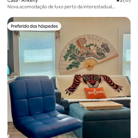
Casa ⋅ Ankeny
5 de uma a
5 (17)
Nova acomodação de luxo perto da interestadual
(acomoda 6)
Preferido dos hóspedes
Preferido dos hóspedes