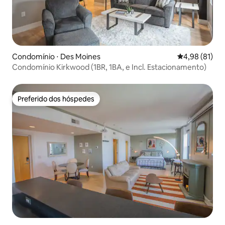
Condomínio ⋅ Des Moines
4,98 de uma a
4,98 (81)
Condomínio Kirkwood (1BR, 1BA, e Incl. Estacionamento)
Preferido dos hóspedes
Preferido dos hóspedes