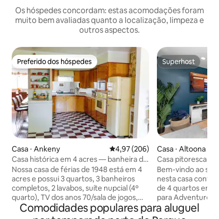
Os hóspedes concordam: estas acomodações foram
muito bem avaliadas quanto a localização, limpeza e
outros aspectos.
Preferido dos hóspedes
Superhost
Preferido dos hóspedes
Superhost
Casa ⋅ Ankeny
4,97 de uma avaliação média de 
4,97 (206)
Casa ⋅ Altoona
Casa histórica em 4 acres — banheira de
Casa pitoresca de 
hidromassagem, piscina, bar Tiki
para Adventurelan
Nossa casa de férias de 1948 está em 4
Bem-vindo ao seu 
acres e possui 3 quartos, 3 banheiros
nesta casa confor
completos, 2 lavabos, suíte nupcial (4º
de 4 quartos em Altoona! 
quarto), TV dos anos 70/sala de jogos,
para Adventurelan
Comodidades populares para aluguel
Tiki Bar e sala de jogos infantis. Lá fora,
Perto do novo cin
temos uma piscina (garantida para estar
Moda de Altoona >