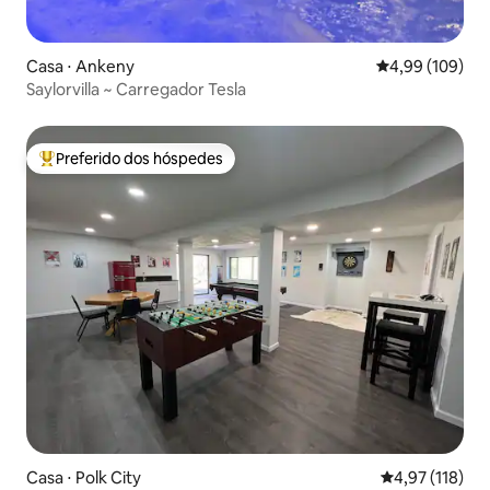
Casa ⋅ Ankeny
4,99 de uma av
4,99 (109)
Saylorvilla ~ Carregador Tesla
Preferido dos hóspedes
Entre os melhores preferidos dos hóspedes
Casa ⋅ Polk City
4,97 de uma av
4,97 (118)