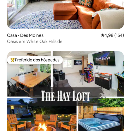
Casa ⋅ Des Moines
4,98 de uma av
4,98 (154)
Oásis em White Oak Hillside
Preferido dos hóspedes
Entre os melhores preferidos dos hóspedes