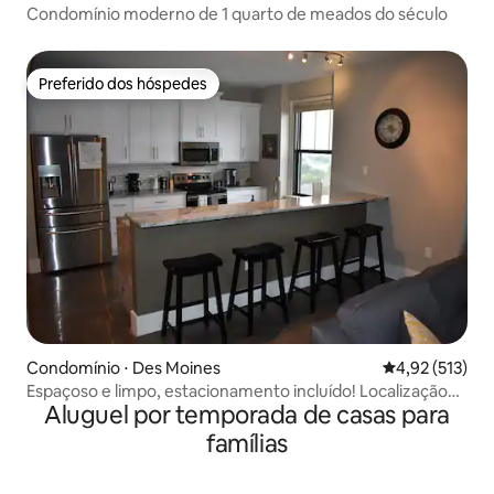
Condomínio moderno de 1 quarto de meados do século
Preferido dos hóspedes
Preferido dos hóspedes
Condomínio ⋅ Des Moines
4,92 de uma av
4,92 (513)
Espaçoso e limpo, estacionamento incluído! Localização
Aluguel por temporada de casas para
privilegiada!
famílias