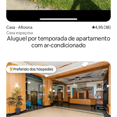
Casa ⋅ Altoona
4,95 de uma a
4,95 (38)
Casa espaçosa
Aluguel por temporada de apartamento
com ar-condicionado
Preferido dos hóspedes
Entre os melhores preferidos dos hóspedes