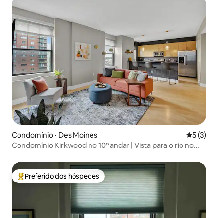
Condomínio ⋅ Des Moines
5 de uma 
5 (3)
Condomínio Kirkwood no 10º andar | Vista para o rio no
centro da cidade
Preferido dos hóspedes
Entre os melhores preferidos dos hóspedes