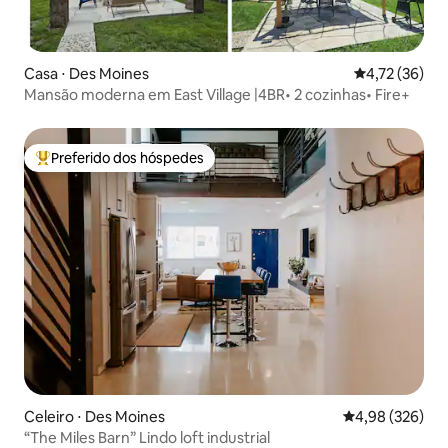
Casa ⋅ Des Moines
4,72 de uma a
4,72 (36)
​Mansão moderna em East Village |4BR• 2 cozinhas• Fire+
Preferido dos hóspedes
Entre os melhores preferidos dos hóspedes
Celeiro ⋅ Des Moines
4,98 de uma ava
4,98 (326)
“The Miles Barn” Lindo loft industrial