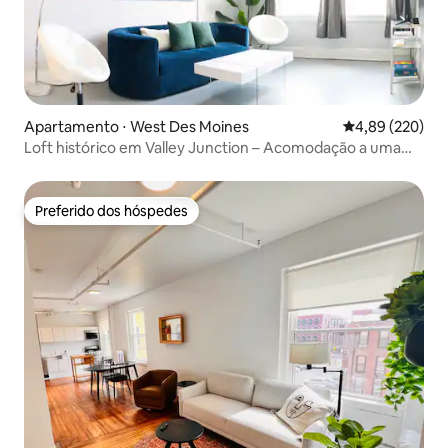
Apartamento ⋅ West Des Moines
4,89 de uma ava
4,89 (220)
Loft histórico em Valley Junction – Acomodação a uma
curta caminhada de tudo
Preferido dos hóspedes
Preferido dos hóspedes