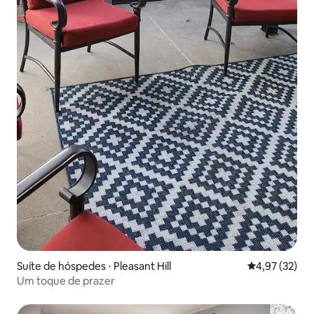
Suíte de hóspedes ⋅ Pleasant Hill
4,97 de uma a
4,97 (32)
Um toque de prazer