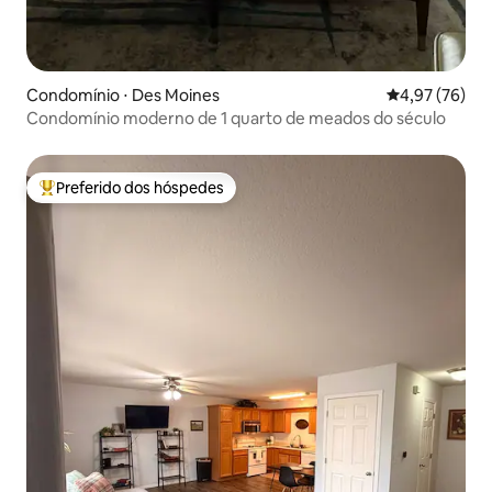
Condomínio ⋅ Des Moines
4,97 de uma a
4,97 (76)
Condomínio moderno de 1 quarto de meados do século
Preferido dos hóspedes
Entre os melhores preferidos dos hóspedes