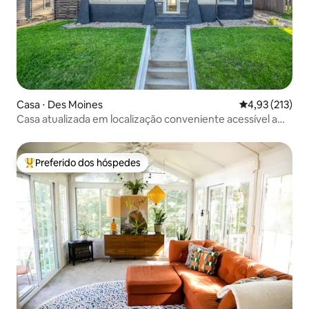
Casa ⋅ Des Moines
4,93 de uma av
4,93 (213)
Casa atualizada em localização conveniente acessível a
pé!
Preferido dos hóspedes
Entre os melhores preferidos dos hóspedes