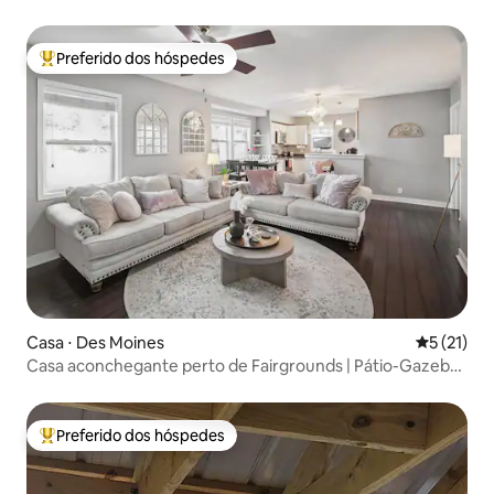
Preferido dos hóspedes
Entre os melhores preferidos dos hóspedes
Casa ⋅ Des Moines
5 de uma a
5 (21)
Casa aconchegante perto de Fairgrounds | Pátio-Gazebo-
Cerca
Preferido dos hóspedes
Entre os melhores preferidos dos hóspedes