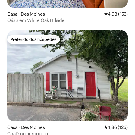
Casa ⋅ Des Moines
4,98 de uma av
4,98 (153)
Oásis em White Oak Hillside
Preferido dos hóspedes
Preferido dos hóspedes
Casa ⋅ Des Moines
4,86 de uma av
4,86 (126)
Chalé no aeroporto