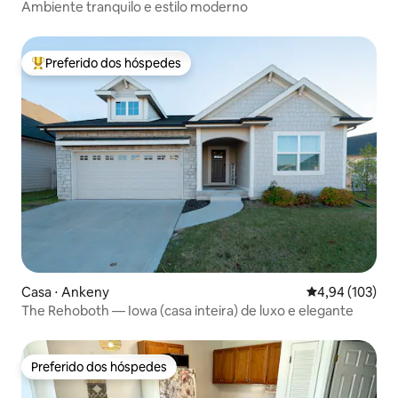
Ambiente tranquilo e estilo moderno
Preferido dos hóspedes
Entre os melhores preferidos dos hóspedes
Casa ⋅ Ankeny
4,94 de uma av
4,94 (103)
The Rehoboth — Iowa (casa inteira) de luxo e elegante
Preferido dos hóspedes
Preferido dos hóspedes