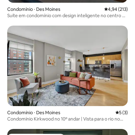
Condomínio ⋅ Des Moines
4,94 de uma av
4,94 (213)
Suíte em condomínio com design inteligente no centro da
cidade — vista esplêndida
Condomínio ⋅ Des Moines
5 de uma 
5 (3)
Condomínio Kirkwood no 10º andar | Vista para o rio no
centro da cidade