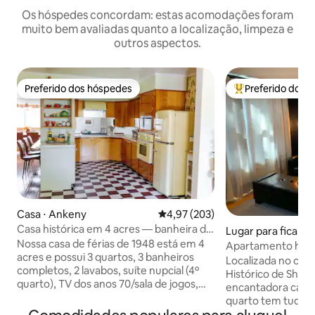
Os hóspedes concordam: estas acomodações foram
muito bem avaliadas quanto a localização, limpeza e
outros aspectos.
Preferido dos hóspedes
Preferido dos 
Preferido dos hóspedes
Entre os melhore
Casa ⋅ Ankeny
4,97 de uma avaliação média de 
4,97 (203)
Casa histórica em 4 acres — banheira de
Lugar para ficar ⋅
hidromassagem, piscina, bar Tiki
Nossa casa de férias de 1948 está em 4
s
Apartamento histó
acres e possui 3 quartos, 3 banheiros
cocheira
Localizada no cora
completos, 2 lavabos, suíte nupcial (4º
Histórico de Sherm
quarto), TV dos anos 70/sala de jogos,
encantadora casa
Tiki Bar e sala de jogos infantis. Lá fora,
quarto tem tudo o 
temos uma piscina (garantida para estar
para negócios ou 