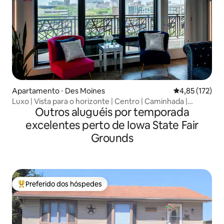
Apartamento ⋅ Des Moines
4,85 de uma av
4,85 (172)
Luxo | Vista para o horizonte | Centro | Caminhada |
Outros aluguéis por temporada
Quarto dos sonhos
excelentes perto de Iowa State Fair
Grounds
Preferido dos hóspedes
Entre os melhores preferidos dos hóspedes