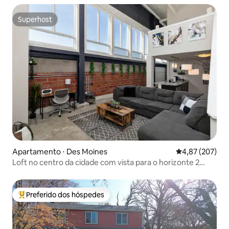
Superhost
Superhost
Apartamento ⋅ Des Moines
4,87 de uma av
4,87 (207)
Loft no centro da cidade com vista para o horizonte 2
quartos
Preferido dos hóspedes
Entre os melhores preferidos dos hóspedes