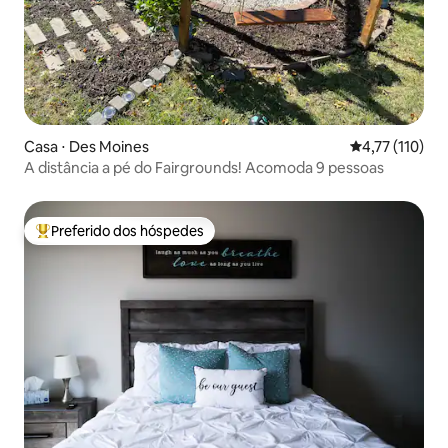
Casa ⋅ Des Moines
4,77 de uma av
4,77 (110)
A distância a pé do Fairgrounds! Acomoda 9 pessoas
Preferido dos hóspedes
Entre os melhores preferidos dos hóspedes