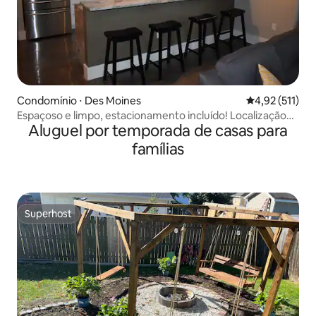
Condomínio ⋅ Des Moines
4,92 de uma av
4,92 (511)
Espaçoso e limpo, estacionamento incluído! Localização
Aluguel por temporada de casas para
privilegiada!
famílias
Superhost
Superhost