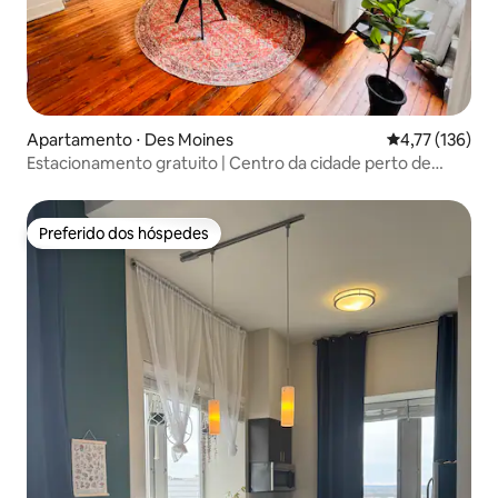
Apartamento ⋅ Des Moines
4,77 de uma av
4,77 (136)
Estacionamento gratuito | Centro da cidade perto de
Wells Fargo
Preferido dos hóspedes
Preferido dos hóspedes