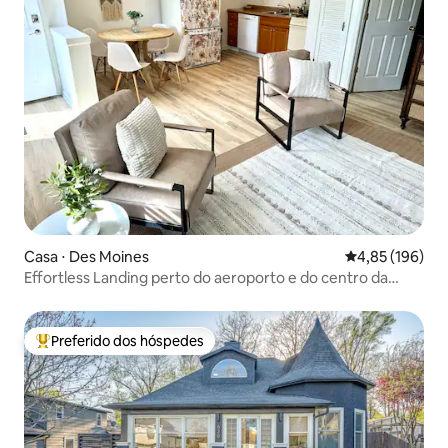
Casa ⋅ Des Moines
4,85 de uma av
4,85 (196)
Effortless Landing perto do aeroporto e do centro da
cidade
Preferido dos hóspedes
Entre os melhores preferidos dos hóspedes