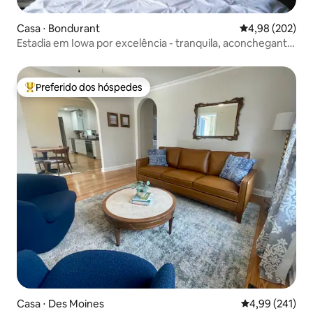
Casa ⋅ Bondurant
4,98 de uma ava
4,98 (202)
Estadia em Iowa por excelência - tranquila, aconchegante
e conveniente
Preferido dos hóspedes
Entre os melhores preferidos dos hóspedes
Casa ⋅ Des Moines
4,99 de uma av
4,99 (241)