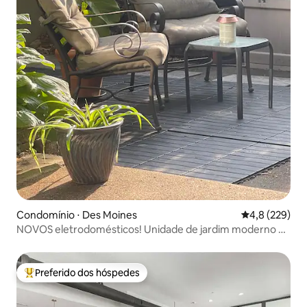
Condomínio ⋅ Des Moines
4,8 de uma av
4,8 (229)
NOVOS eletrodomésticos! Unidade de jardim moderno de
meados do século
Preferido dos hóspedes
Entre os melhores preferidos dos hóspedes