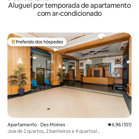
Aluguel por temporada de apartamento
com ar-condicionado
Preferido dos hóspedes
Entre os melhores preferidos dos hóspedes
Apartamento ⋅ Des Moines
4,96 de uma av
4,96 (101)
Joia de 2 quartos, 2 banheiros e 4 quartos!
Estacionamento reservado e acesso ao Skywalk