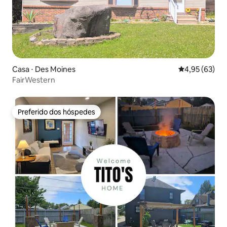
Casa ⋅ Des Moines
4,95 de uma a
4,95 (63)
FairWestern
Preferido dos hóspedes
Preferido dos hóspedes