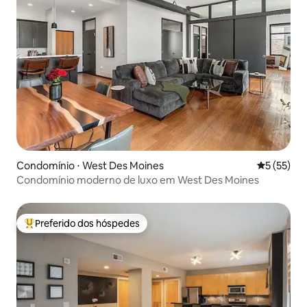
Condomínio ⋅ West Des Moines
5 de uma a
5 (55)
Condomínio moderno de luxo em West Des Moines
Preferido dos hóspedes
Entre os melhores preferidos dos hóspedes