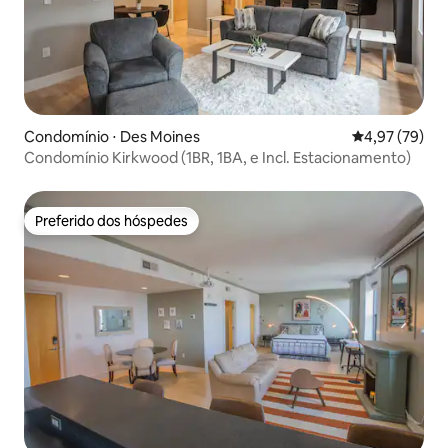
Condomínio ⋅ Des Moines
4,97 de uma a
4,97 (79)
Condomínio Kirkwood (1BR, 1BA, e Incl. Estacionamento)
Preferido dos hóspedes
Preferido dos hóspedes