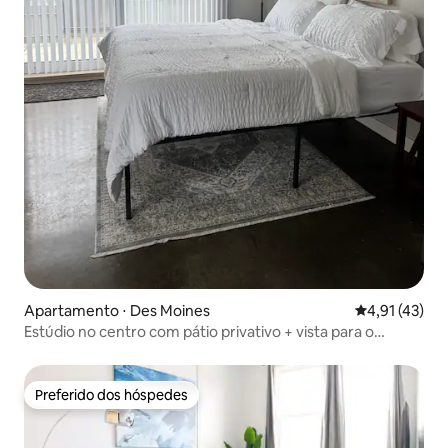
Apartamento ⋅ Des Moines
4,91 de uma a
4,91 (43)
Estúdio no centro com pátio privativo + vista para o
horizonte
Preferido dos hóspedes
Preferido dos hóspedes