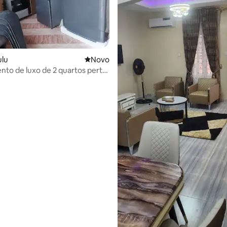
ulu
Novo lugar para ficar
Novo
to de luxo de 2 quartos perto
orto de Asaba