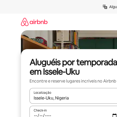
Pular
Algu
para
o
conteúdo
Aluguéis por temporada
em Issele-Uku
Encontre e reserve lugares incríveis no Airbnb
Localização
Quando os resultados estiverem disponíveis, expl
Check-in