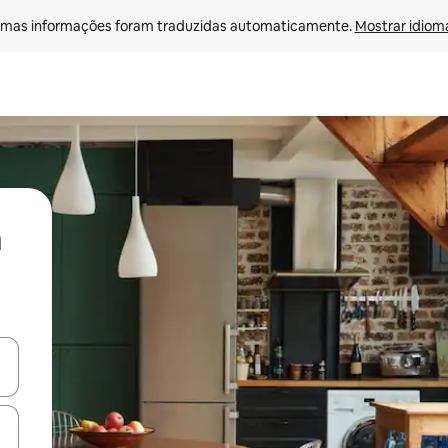
mas informações foram traduzidas automaticamente. 
Mostrar idioma
ore-os usando as seta para cima e para baixo do teclado ou tocando e