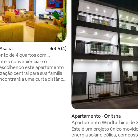
 Asaba
4,5 de uma avaliação média de 5, 4 avalia
4,5 (4)
nto de 4 quartos com
 24 horas, 7 dias por semana e
te a conveniência e o
 média de 5, 6 avaliações
amento
 escolhendo este apartamento
zação central para sua família
ncontrará a uma curta distância
ipais atrações, como #
rk& #Film #Village, #Cinemas,
#AsabaMall, #Domino #Pizza,
onte de alimentação
ta 24 horas por dia, 7 dias por
Apartamento ⋅ Onitsha
arantindo seu conforto o
Apartamento Windturbine de 3
urança é
com autoatendimento
Este é um projeto único movido
idade máxima, uma vez que a
energia solar e eólica, compost
ade está equipada com