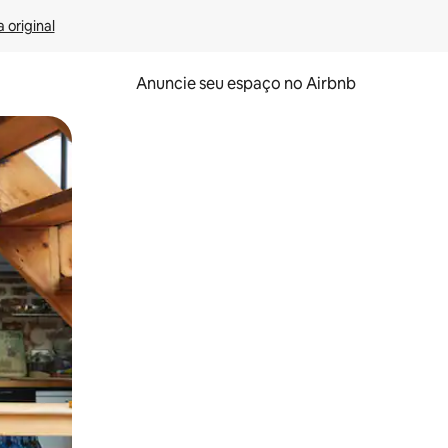
 original
Anuncie seu espaço no Airbnb
 deslizando o dedo na tela.