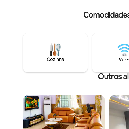
tranquilidade. Uma governanta está
cobertura
disponível para ajudar com quaisquer
fornecida
dúvidas ou necessidades durante a
Comodidades 
estadia. Não vemos a hora de recebê-lo
— seu lar longe de casa espera por você!
Cozinha
Wi-F
Outros a