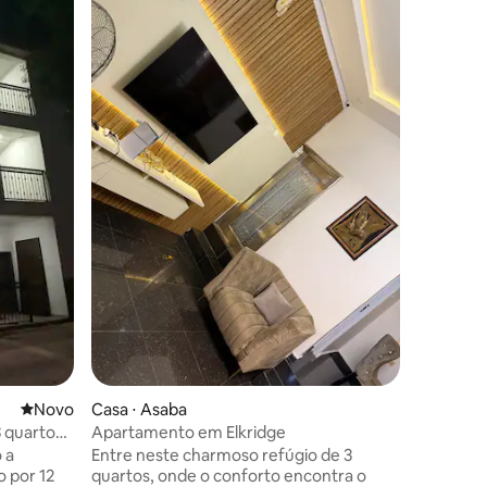
Cinnovat
Situado 
internac
com 3 quarto
mobiliado
família d
uma exper
acessível. O quarto 3 está equipado 
ções
televisor
espaço d
internet 
traslado 
totalment
Os 3 quar
tranquil
Novo lugar para ficar
Novo
Casa ⋅ Asaba
 quartos
Apartamento em Elkridge
 a
Entre neste charmoso refúgio de 3
o por 12
quartos, onde o conforto encontra o