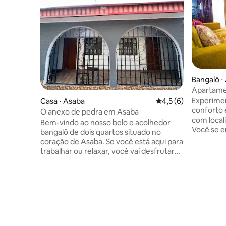
Bangalô ⋅
Apartame
segurança
Experimen
Casa ⋅ Asaba
4,5 de uma avaliação
4,5 (6)
estacion
conforto
O anexo de pedra em Asaba
com locali
Bem-vindo ao nosso belo e acolhedor
Você se e
bangalô de dois quartos situado no
das princ
coração de Asaba. Se você está aqui para
LeisurePa
trabalhar ou relaxar, você vai desfrutar
#Clubes, 
de fonte de alimentação ininterrupta 24
etc. Fique tranquilo, este apartamento
horas por dia, 7 dias por semana e
fornece f
internet de alta velocidade para mantê-
ininterrup
lo conectado. Sua segurança e conforto
semana, g
são nossas principais prioridades. A
tempo todo Além disso, sua seg
propriedade é monitorada com CCTV e
uma prior
segurança no local para garantir sua
propried