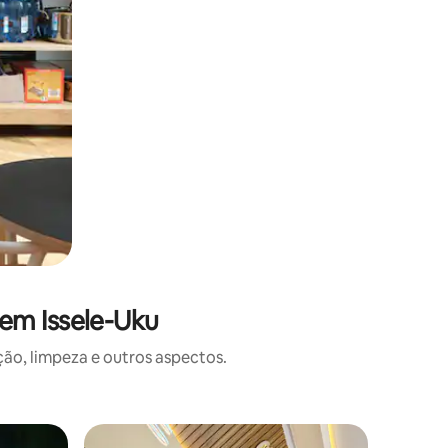
em Issele-Uku
o, limpeza e outros aspectos.
Apartame