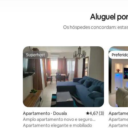
Aluguel po
Os hóspedes concordam: estas
Superhost
Preferid
Superhost
Preferid
Apartamento ⋅ Douala
4,67 de uma avaliação
4,67 (3)
Apartame
Amplo apartamento novo e seguro
Apartamen
perto do aeroporto
Bonapris
Apartamento elegante e mobiliado
Apartame