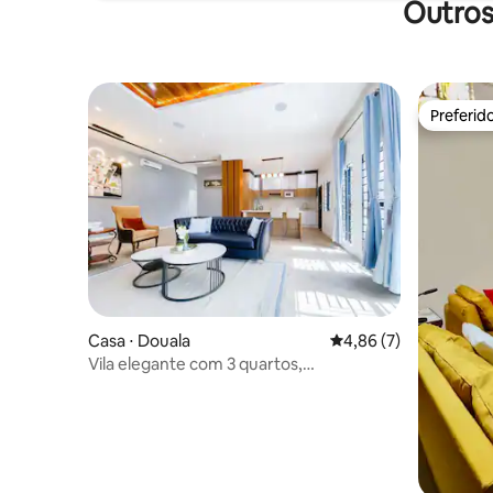
Outros
Preferid
Preferid
Casa ⋅ Douala
4,86 de uma avaliação
4,86 (7)
Vila elegante com 3 quartos,
churrasqueira e Wi-Fi @bonapriso