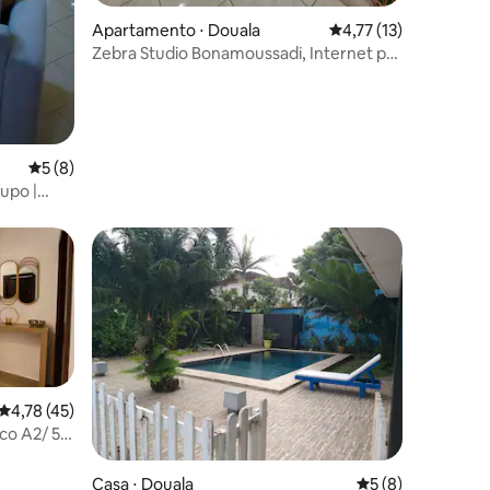
ções
Apartamento ⋅ Douala
4,77 de uma avaliação
4,77 (13)
Zebra Studio Bonamoussadi, Internet par
Satellite
5 de uma avaliação média de 5, 8 avaliações
5 (8)
upo |
4,78 de uma avaliação média de 5, 45 avaliações
4,78 (45)
co A2/ 5
ções
Casa ⋅ Douala
5 de uma avaliaçã
5 (8)