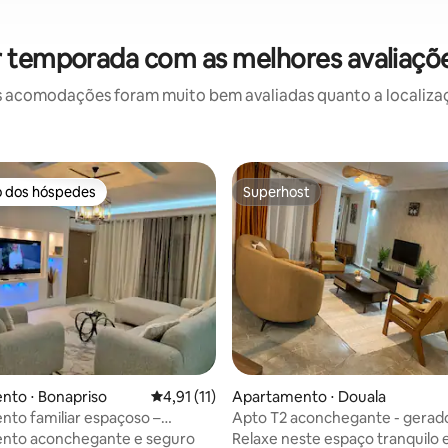
r temporada com as melhores avaliaçõ
 acomodações foram muito bem avaliadas quanto a localizaçã
o dos hóspedes
Superhost
o dos hóspedes
Superhost
 média de 5, 3 avaliações
nto ⋅ Bonapriso
4,91 de uma avaliação média de 5, 11 avalia
4,91 (11)
Apartamento ⋅ Douala
to familiar espaçoso –
Apto T2 aconchegante - gerad
o
nto aconchegante e seguro
Relaxe neste espaço tranquilo e