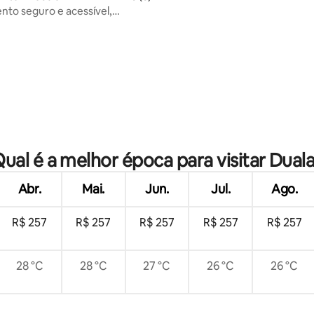
to seguro e acessível,
 Market Sadi
 média de 5, 11 avaliações
ual é a melhor época para visitar Dual
Abr.
Mai.
Jun.
Jul.
Ago.
R$ 257
R$ 257
R$ 257
R$ 257
R$ 257
28 °C
28 °C
27 °C
26 °C
26 °C