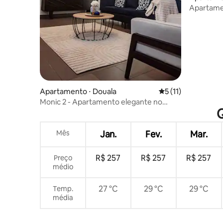
Apartamen
Carrefour
Apartamento ⋅ Douala
5 de uma avaliação
5 (11)
Monic 2 - Apartamento elegante no
Q
coração do centro da cidade
Mês
Jan.
Fev.
Mar.
R$ 257
R$ 257
R$ 257
Preço
médio
27 °C
29 °C
29 °C
Temp.
média