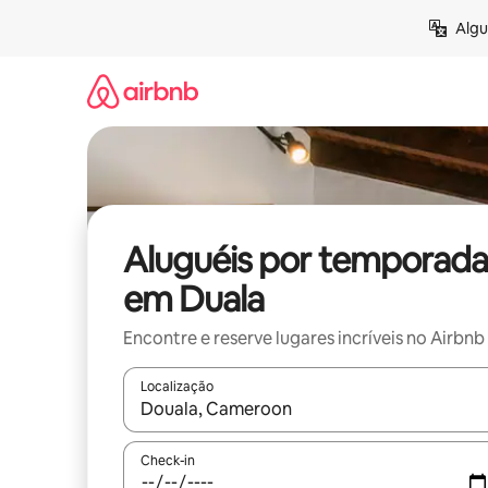
Pular
Algu
para
o
conteúdo
Aluguéis por temporada
em Duala
Encontre e reserve lugares incríveis no Airbnb
Localização
Quando os resultados estiverem disponíveis, expl
Check-in