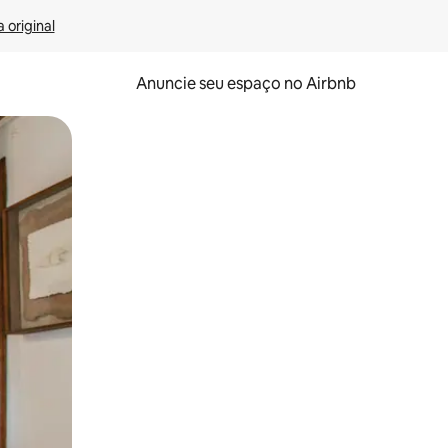
 original
Anuncie seu espaço no Airbnb
 deslizando o dedo na tela.