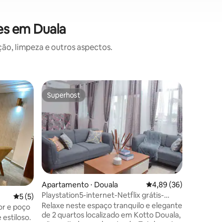
es em Duala
o, limpeza e outros aspectos.
Apartame
Superhost
Preferi
Superhost
Preferi
Espaçoso
Bonapris
Bem-vind
único, p
universos
praticida
tranquili
popular e
da cidad
lugar aco
Apartamento ⋅ Douala
4,89 de uma avaliação
4,89 (36)
espaços
Playstation5-internet-Netflix grátis-
ções
5 de uma avaliação média de 5, 5 avaliações
5 (5)
por luz n
máquina de lavar roupa
Relaxe neste espaço tranquilo e elegante
Localizaç
or e poço
de 2 quartos localizado em Kotto Douala,
entendeu:
 estiloso.