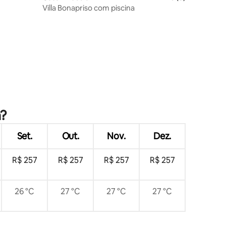
Villa Bonapriso com piscina
a?
Set.
Out.
Nov.
Dez.
R$ 257
R$ 257
R$ 257
R$ 257
26 °C
27 °C
27 °C
27 °C