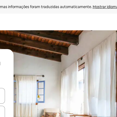
mas informações foram traduzidas automaticamente. 
Mostrar idioma
ore-os usando as seta para cima e para baixo do teclado ou tocando e