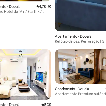
nto ⋅ Douala
4,78 de uma avaliação média de 5, 9 avalia
4,78 (9)
o Hotel de l'Air / Starlink /
Apartamento ⋅ Douala
Refúgio de paz. Perfuração | Gr
Estacionamento.
Condomínio ⋅ Douala
Apartamento Premium autênti
min do aeroporto
nto ⋅ Douala
5 de uma avaliação média de 5, 3 avalia
5 (3)