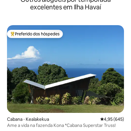
excelentes em Ilha Havaí
Preferido dos hóspedes
Entre os melhores preferidos dos hóspedes
Cabana ⋅ Kealakekua
4,95 de uma ava
4,95 (645)
Ame a vida na fazenda Kona *Cabana Superstar Truss!