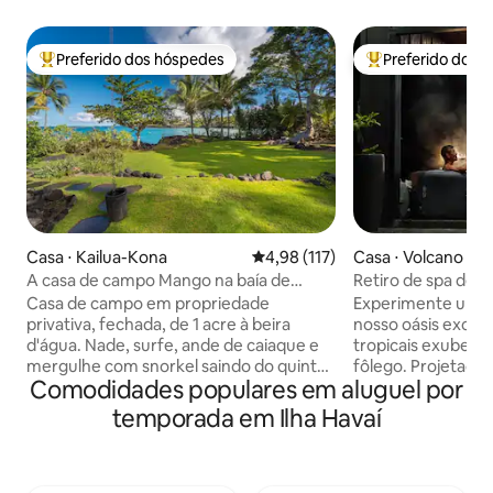
Preferido dos hóspedes
Preferido dos 
Entre os melhores preferidos dos hóspedes
Entre os melhore
Casa ⋅ Kailua-Kona
4,98 de uma avaliação média de 
4,98 (117)
Casa ⋅ Volcano
A casa de campo Mango na baía de
Retiro de spa de 
Keauhou
Parque Nacional d
Casa de campo em propriedade
Experimente um l
privativa, fechada, de 1 acre à beira
nosso oásis exclus
d'água. Nade, surfe, ande de caiaque e
tropicais exuberant
mergulhe com snorkel saindo do quintal.
fôlego. Projetado
Comodidades populares em aluguel por
Veja golfinhos e barcos na baía. Caminhe
exigentes que pr
até passeios para ver arraias, fazer
acomodações. De
temporada em Ilha Havaí
snorkeling, andar de caiaque, observar
experiência integr
baleias e golfinhos, golfe, restaurantes,
o exterior com por
cinema e mercado ao ar livre. Suíte de
ao teto, sauna pri
dois quartos. Cama king. Cozinha
hidromassagem, ba