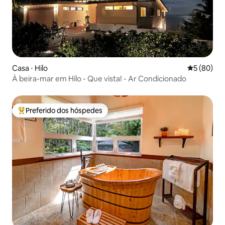
Casa ⋅ Hilo
5 de uma a
5 (80)
À beira-mar em Hilo - Que vista! - Ar Condicionado
Preferido dos hóspedes
Entre os melhores preferidos dos hóspedes