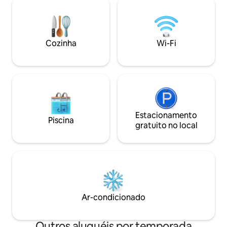
completa. Chuveiro grande. Deck
roupões de hotel m
coberto com vista parcial para o mar.
lenha. Delicie-se
Uso de caiaques e pranchas de stand up
na banheira indep
paddle. Reserve sozinho ou com o
Totalmente cerca
Cozinha
Wi-Fi
Ocean Cottage. Apenas para casais e
privacidade e segu
viajantes individuais. Propriedade 100%
epítome da vida 5 
não fumante por dentro e por fora.
Estacionamento
Piscina
gratuito no local
Ar-condicionado
Outros aluguéis por temporada