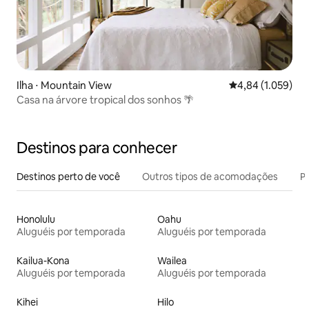
Ilha ⋅ Mountain View
4,84 de uma aval
4,84 (1.059)
Casa na árvore tropical dos sonhos 🌴
Destinos para conhecer
Destinos perto de você
Outros tipos de acomodações
Pr
Honolulu
Oahu
Aluguéis por temporada
Aluguéis por temporada
Kailua-Kona
Wailea
Aluguéis por temporada
Aluguéis por temporada
Kihei
Hilo