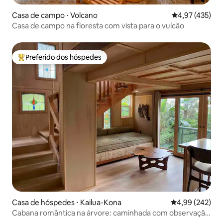
Casa de campo ⋅ Volcano
4,97 de uma av
4,97 (435)
Casa de campo na floresta com vista para o vulcão
Preferido dos hóspedes
Entre os melhores preferidos dos hóspedes
Casa de hóspedes ⋅ Kailua-Kona
4,99 de uma ava
4,99 (242)
Cabana romântica na árvore: caminhada com observação
de pássaros e ioga.