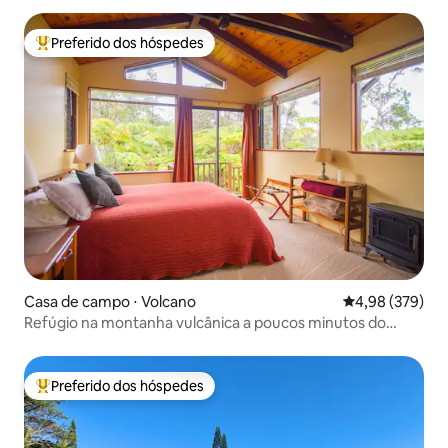
Preferido dos hóspedes
Entre os melhores preferidos dos hóspedes
Casa de campo ⋅ Volcano
4,98 de uma ava
4,98 (379)
Refúgio na montanha vulcânica a poucos minutos do
Parque Nacional
Preferido dos hóspedes
Entre os melhores preferidos dos hóspedes