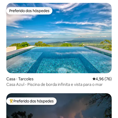
Preferido dos hóspedes
Preferido dos hóspedes
Casa ⋅ Tarcoles
4,96 de uma a
4,96 (76)
Casa Azul - Piscina de borda infinita e vista para o mar
Preferido dos hóspedes
Entre os melhores preferidos dos hóspedes