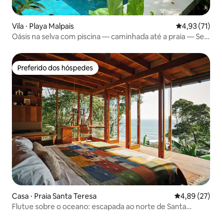
Vila ⋅ Playa Malpais
4,93 de uma a
4,93 (71)
Oásis na selva com piscina — caminhada até a praia — Sea
Monkey
Preferido dos hóspedes
Preferido dos hóspedes
Casa ⋅ Praia Santa Teresa
4,89 de uma a
4,89 (27)
Flutue sobre o oceano: escapada ao norte de Santa
Teresa