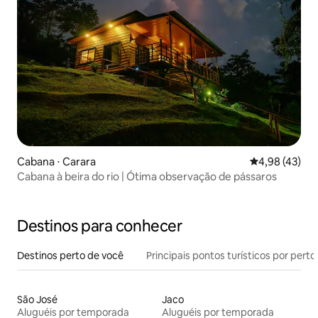
Cabana ⋅ Carara
4,98 de uma a
4,98 (43)
Cabana à beira do rio | Ótima observação de pássaros
Destinos para conhecer
Destinos perto de você
Principais pontos turísticos por perto
São José
Jaco
Aluguéis por temporada
Aluguéis por temporada