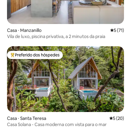
Casa ⋅ Manzanillo
5 de uma a
5 (71)
Vila de luxo, piscina privativa, a 2 minutos da praia
Preferido dos hóspedes
Entre os melhores preferidos dos hóspedes
Casa ⋅ Santa Teresa
5 de uma a
5 (20)
Casa Solana - Casa moderna com vista para o mar