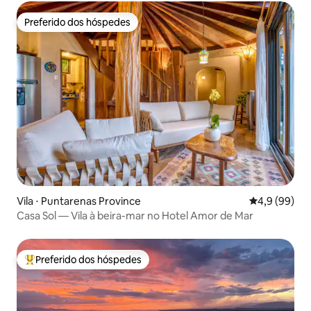
Preferido dos hóspedes
Preferido dos hóspedes
Vila ⋅ Puntarenas Province
4,9 de uma a
4,9 (99)
Casa Sol — Vila à beira-mar no Hotel Amor de Mar
Preferido dos hóspedes
Entre os melhores preferidos dos hóspedes