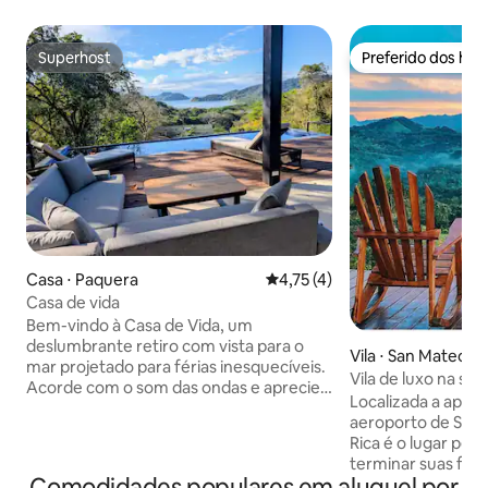
Superhost
Preferido dos hó
Superhost
Preferido dos hó
Casa ⋅ Paquera
4,75 de uma avaliação média d
4,75 (4)
Casa de vida
Bem-vindo à Casa de Vida, um
deslumbrante retiro com vista para o
Vila ⋅ San Mateo
mar projetado para férias inesquecíveis.
Vila de luxo na sel
Acorde com o som das ondas e aprecie
privativa, serena
Localizada a apen
as vistas deslumbrantes do mar a partir
aeroporto de San 
de espaços de estar iluminados e
Rica é o lugar per
abertos. Relaxe na piscina privativa,
terminar suas fér
perfeita para se refrescar sob o sol ou
Comodidades populares em aluguel por
para desacelerar, 