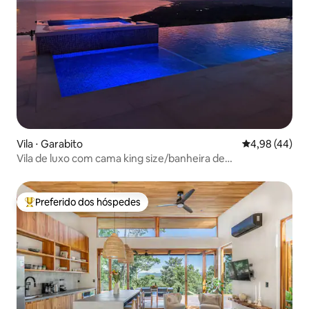
Vila ⋅ Garabito
4,98 de uma a
4,98 (44)
Vila de luxo com cama king size/banheira de
hidromassagem e vista para o mar/montanha
Preferido dos hóspedes
Entre os melhores preferidos dos hóspedes