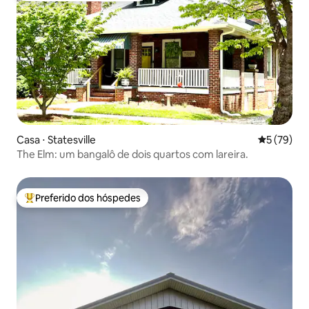
Casa ⋅ Statesville
5 de uma a
5 (79)
The Elm: um bangalô de dois quartos com lareira.
Preferido dos hóspedes
Entre os melhores preferidos dos hóspedes