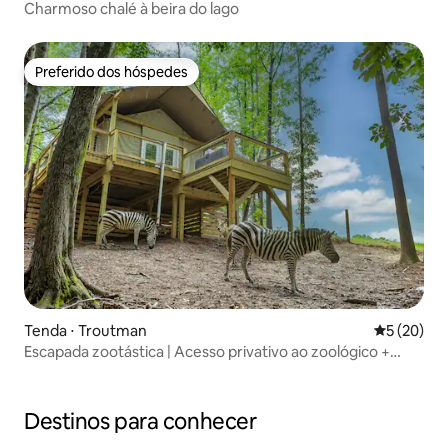
Charmoso chalé à beira do lago
Preferido dos hóspedes
Preferido dos hóspedes
Tenda ⋅ Troutman
5 de uma a
5 (20)
Escapada zootástica | Acesso privativo ao zoológico +
natureza
Destinos para conhecer