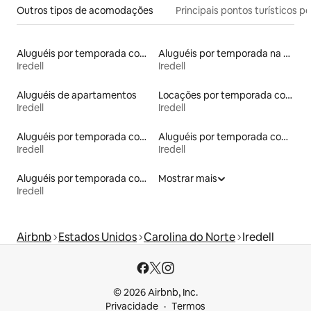
Outros tipos de acomodações
Principais pontos turísticos po
Aluguéis por temporada com banheira de hidromassagem
Aluguéis por temporada na orla
Iredell
Iredell
Aluguéis de apartamentos
Locações por temporada com piscina
Iredell
Iredell
Aluguéis por temporada com café da manhã
Aluguéis por temporada com acesso ao lago
Iredell
Iredell
Aluguéis por temporada com suítes privativas
Mostrar mais
Iredell
Airbnb
Estados Unidos
Carolina do Norte
Iredell
© 2026 Airbnb, Inc.
Privacidade
Termos