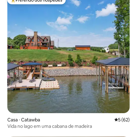
Preferido dos hóspedes
Entre os melhores preferidos dos hóspedes
Casa ⋅ Catawba
5 de uma a
5 (62)
Vida no lago em uma cabana de madeira