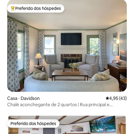
Preferido dos hóspedes
Entre os melhores preferidos dos hóspedes
Casa ⋅ Davidson
4,95 de uma a
4,95 (43)
Chalé aconchegante de 2 quartos | Rua principal e
faculdade a pé
Preferido dos hóspedes
Preferido dos hóspedes