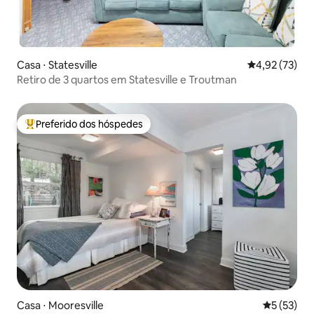
Casa ⋅ Statesville
4,92 de uma a
4,92 (73)
Retiro de 3 quartos em Statesville e Troutman
Preferido dos hóspedes
Entre os melhores preferidos dos hóspedes
Casa ⋅ Mooresville
5 de uma a
5 (53)