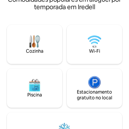
minutos do centro,
natação, caiaque e passeio de pedal boat
temporada em Iredell
passagens, viagens
a partir do cais do proprietário.
de semana de cas
Restaurantes e atividades a poucos
uma cama queen,
minutos de distância. Carregamento de
abastecida, Wi-Fi 
veículos elétricos disponível no local. A
purificador de ar,
casa de hóspedes é uma estrutura
Keurig e seu próprio pátio.
separada com seu próprio HVAC.
com tigelas, petis
panos para patas 
Cozinha
Wi-Fi
fornecidos. Self c
completamente pr
Estacionamento
Piscina
gratuito no local