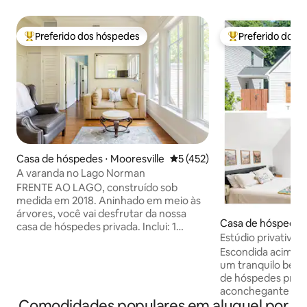
Preferido dos hóspedes
Preferido dos 
Entre os melhores preferidos dos hóspedes
Entre os melhore
Casa de hóspedes ⋅ Mooresville
5 de uma avaliação média de 
5 (452)
A varanda no Lago Norman
​FRENTE AO LAGO, construído sob
medida em 2018. Aninhado em meio às
árvores, você vai desfrutar da nossa
Casa de hóspedes ⋅
casa de hóspedes privada. Inclui: 1
Estúdio privativo 
quarto com cama queen size, banheiro
da I-77 e do centr
Escondida acima 
completo com chuveiro, quarto grande
um tranquilo beco
e elegante com cozinha totalmente
de hóspedes priva
equipada. Inclui também uma grande
aconchegante para
varanda ao ar livre com teto abobadado
Comodidades populares em aluguel por
apenas 5 minutos d
e luzes do céu. Desfrute de pesca,