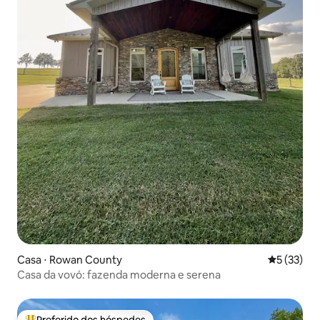
Casa ⋅ Rowan County
5 de uma a
5 (33)
Casa da vovó: fazenda moderna e serena