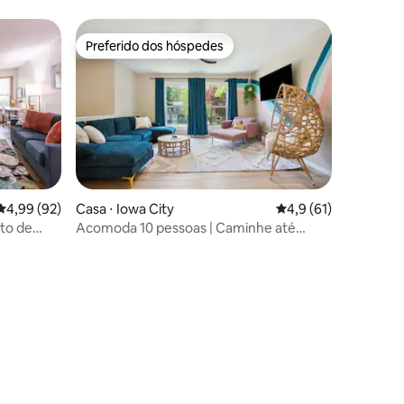
Preferido dos hóspedes
os hóspedes
Preferido dos hóspedes
ções
4,99 de uma avaliação média de 5, 92 avaliações
4,99 (92)
Casa ⋅ Iowa City
4,9 de uma avaliação
4,9 (61)
to de
Acomoda 10 pessoas | Caminhe até
Kinnick | Sala de jogos | Espaçoso