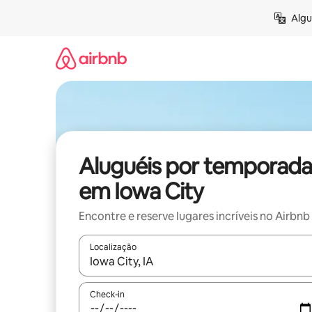
Pular
Algu
para
o
conteúdo
Aluguéis por temporada
em Iowa City
Encontre e reserve lugares incríveis no Airbnb
Localização
Quando os resultados estiverem disponíveis, expl
Check-in