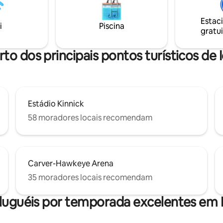
cia, a uma curta caminhada do
que o levará a qualquer lugar 
m quarto com cama
City. Se você quiser fazer o check-in mais
Estac
e + dois sofás-cama queen size.
cedo ou o check-out mais tarde
i
Piscina
gratui
nte nosso novo sofá-cama
me uma mensagem e tentarei
er confortável!
acomodar!!
rto dos principais pontos turísticos de 
Estádio Kinnick
58 moradores locais recomendam
Carver-Hawkeye Arena
35 moradores locais recomendam
luguéis por temporada excelentes em 