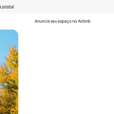
 original
Anuncie seu espaço no Airbnb
 deslizando o dedo na tela.