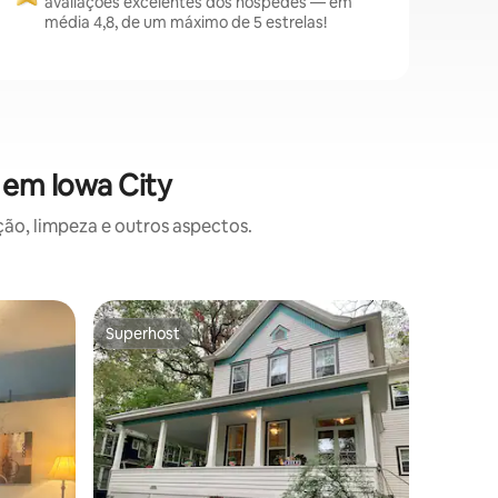
avaliações excelentes dos hóspedes — em
média 4,8, de um máximo de 5 estrelas!
 em Iowa City
o, limpeza e outros aspectos.
Bangalô ⋅
Superhost
Preferi
Superhost
Preferi
Animais 
Caminhe 
Se você 
para dese
(membros
vindos) 
espaço p
profundo
bangalô t