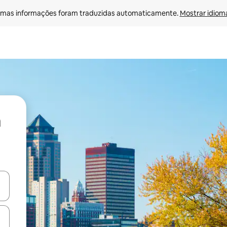
mas informações foram traduzidas automaticamente. 
Mostrar idioma
ore-os usando as seta para cima e para baixo do teclado ou tocando e