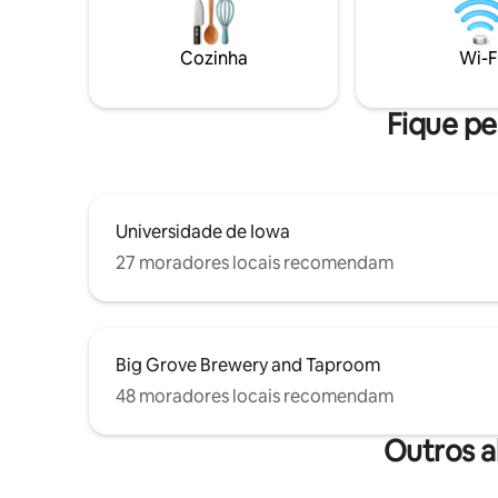
conveniên
centro da cidade. U
queen siz
Cozinha
Wi-F
Experime
Koala sup
Fique pe
Universidade de Iowa
27 moradores locais recomendam
Big Grove Brewery and Taproom
48 moradores locais recomendam
Outros a