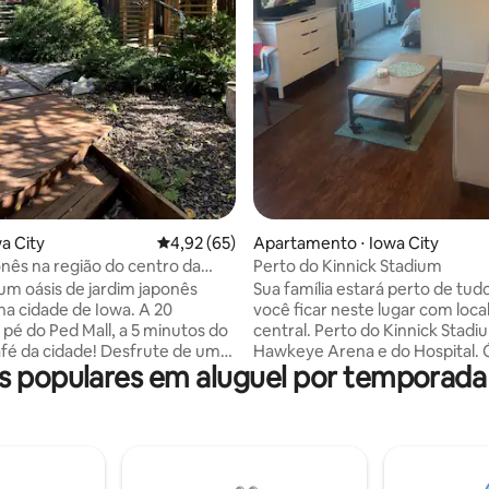
édia de 5, 409 avaliações
wa City
4,92 de uma avaliação média de 5, 65 avalia
4,92 (65)
Apartamento ⋅ Iowa City
onês na região do centro da
Perto do Kinnick Stadium
 um oásis de jardim japonês
Sua família estará perto de tu
a cidade de Iowa. A 20
você ficar neste lugar com loca
 pé do Ped Mall, a 5 minutos do
central. Perto do Kinnick Stadi
idade! Desfrute de uma
Hawkeye Arena e do Hospital. Ótimo
populares em aluguel por temporada
varanda com vista exuberante,
para uma estadia de fim de se
or rústico com vigas expostas e
um aluguel de longa duração. Unidade no
xantes ao ar livre. Perfeito
último andar no final do corred
efúgio romântico, um retiro
pátio do telhado com uma exce
rias em família. Um refúgio
vista! Vaga de estacionamento gratuita
 que mistura natureza e
na garagem e ao lado do ponto