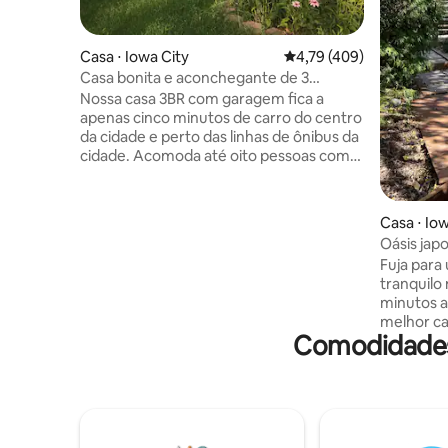
Casa ⋅ Iowa City
4,79 de uma avaliação m
4,79 (409)
Casa bonita e aconchegante de 3
quartos com estacionamento
Nossa casa 3BR com garagem fica a
apenas cinco minutos de carro do centro
da cidade e perto das linhas de ônibus da
cidade. Acomoda até oito pessoas com
opções de roupa de cama flexíveis. Três
quartos possuem uma cama queen e 3
camas de casal, com capacidade para até
Casa ⋅ Io
8 pessoas. Dois também podem dormir
Oásis jap
no colchão de ar queen disponível. Pisos
cidade
Fuja para
de madeira, quintal cercado com deck e
tranquilo n
churrasqueira, pequena cozinha
minutos a
completa. Assentos para mesa de jantar
melhor café da c
6. Boa SmartTV com Netflix e acesso a
Comodidades 
espaçosa 
aplicativos de internet e Samsung
um interi
FreeTv. Proibido fumar, por favor. Um
assentos rela
banheiro no térreo.
para um r
solo ou fé
tranquilo