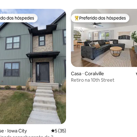
rido dos hóspedes
Preferido dos hóspedes
 melhores preferidos dos hóspedes
Entre os melhores preferidos d
média de 5, 77 avaliações
Casa ⋅ Coralville
Retiro na 10th Street
 ⋅ Iowa City
5 de uma avaliação média de 5, 35 avalia
5 (35)