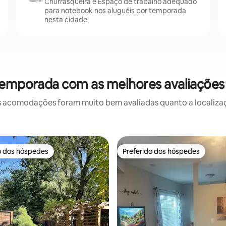
Churrasqueira e Espaço de trabalho adequado
para notebook nos aluguéis por temporada
nesta cidade
temporada com as melhores avaliações
 acomodações foram muito bem avaliadas quanto a localizaçã
o dos hóspedes
Preferido dos hóspedes
o dos hóspedes
Preferido dos hóspedes