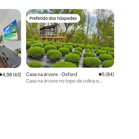
Preferido dos hóspedes
os hóspedes
Preferido dos hóspedes
Casa na árvore ⋅ Oxford
5 de uma avaliação
5 (84)
4,98 de uma avaliação média de 5, 43 avaliações
4,98 (43)
Casa na árvore no topo da colina e
fazenda de lavanda
ções