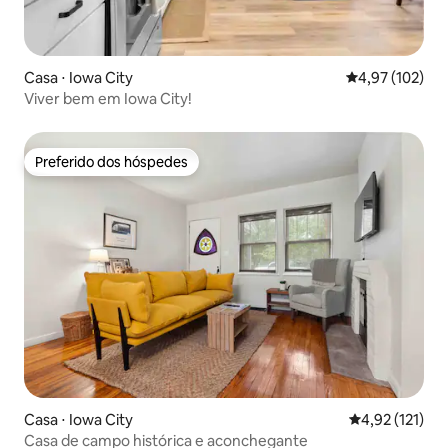
Casa ⋅ Iowa City
4,97 de uma av
4,97 (102)
Viver bem em Iowa City!
Preferido dos hóspedes
Preferido dos hóspedes
Casa ⋅ Iowa City
4,92 de uma av
4,92 (121)
Casa de campo histórica e aconchegante