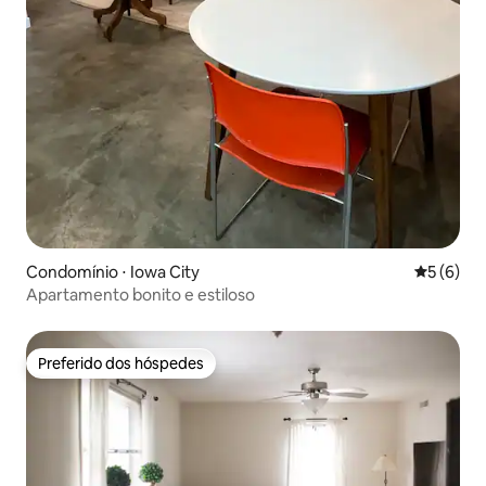
Condomínio ⋅ Iowa City
5 de uma 
5 (6)
Apartamento bonito e estiloso
Preferido dos hóspedes
Preferido dos hóspedes