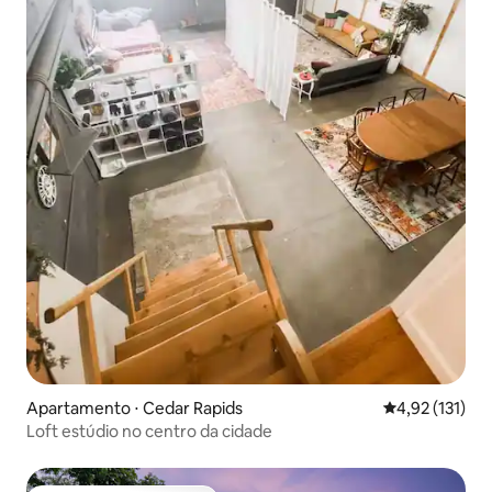
Apartamento ⋅ Cedar Rapids
4,92 de uma av
4,92 (131)
Loft estúdio no centro da cidade