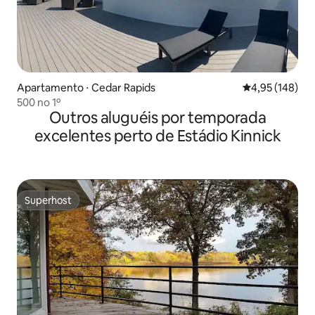
Apartamento ⋅ Cedar Rapids
4,95 de uma av
4,95 (148)
500 no 1º
Outros aluguéis por temporada
excelentes perto de Estádio Kinnick
Superhost
Superhost