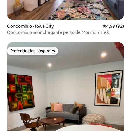
Condomínio ⋅ Iowa City
4,99 de uma a
4,99 (92)
Condomínio aconchegante perto de Mormon Trek
Preferido dos hóspedes
Preferido dos hóspedes