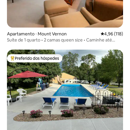
Apartamento ⋅ Mount Vernon
4,96 de uma av
4,96 (118)
Suíte de 1 quarto • 2 camas queen size • Caminhe até
Cornell e Uptown
Preferido dos hóspedes
Entre os melhores preferidos dos hóspedes