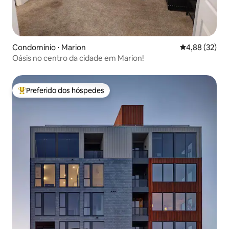
Condomínio ⋅ Marion
4,88 de uma a
4,88 (32)
Oásis no centro da cidade em Marion!
Preferido dos hóspedes
Entre os melhores preferidos dos hóspedes