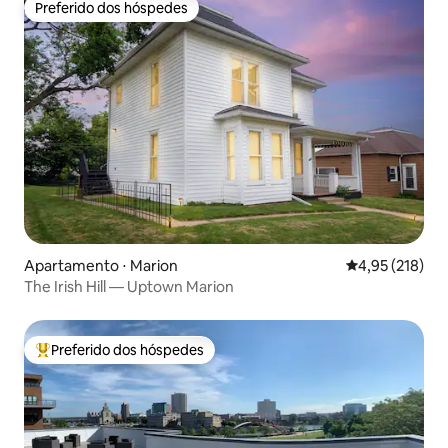
Preferido dos hóspedes
Preferido dos hóspedes
Apartamento ⋅ Marion
4,95 de uma av
4,95 (218)
The Irish Hill — Uptown Marion
Preferido dos hóspedes
Entre os melhores preferidos dos hóspedes