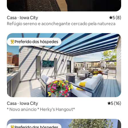
Casa ⋅ Iowa City
5 de uma 
5 (8)
Refúgio sereno e aconchegante cercado pela natureza
Preferido dos hóspedes
Entre os melhores preferidos dos hóspedes
Casa ⋅ Iowa City
5 de uma a
5 (16)
* Novo anúncio * Herky's Hangout*
Preferido dos hóspedes