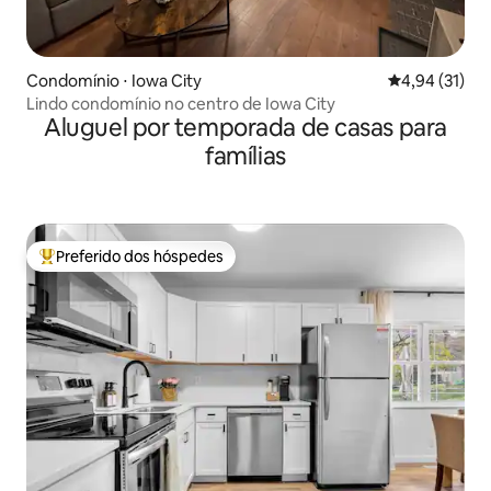
Condomínio ⋅ Iowa City
4,94 de uma a
4,94 (31)
Lindo condomínio no centro de Iowa City
Aluguel por temporada de casas para
famílias
Preferido dos hóspedes
Entre os melhores preferidos dos hóspedes