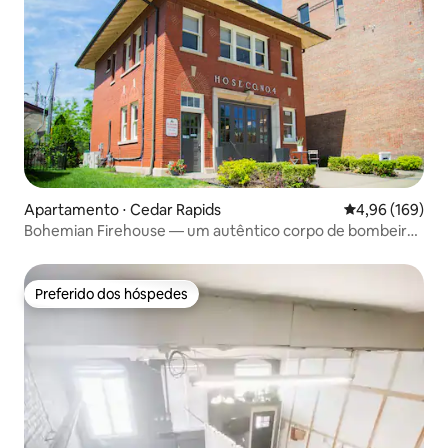
Apartamento ⋅ Cedar Rapids
4,96 de uma av
4,96 (169)
Bohemian Firehouse — um autêntico corpo de bombeiros
de 1916
Preferido dos hóspedes
Preferido dos hóspedes