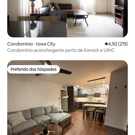
Condomínio ⋅ Iowa City
4,92 de uma av
4,92 (215)
Condomínio aconchegante perto de Kinnick e UIHC
Preferido dos hóspedes
Preferido dos hóspedes