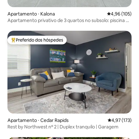
Apartamento ⋅ Kalona
4,96 de uma av
4,96 (105)
Apartamento privativo de 3 quartos no subsolo: piscina e
banheira de hidromassagem
Preferido dos hóspedes
Entre os melhores preferidos dos hóspedes
Apartamento ⋅ Cedar Rapids
4,97 de uma av
4,97 (173)
Rest by Northwest nº 2 | Duplex tranquilo | Garagem