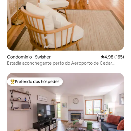
Condomínio ⋅ Swisher
4,98 de uma av
4,98 (165)
Estadia aconchegante perto do Aeroporto de Cedar
Rapids, Cedar Ridge
Preferido dos hóspedes
Entre os melhores preferidos dos hóspedes