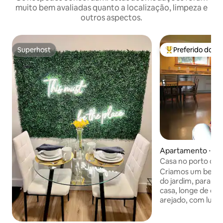
muito bem avaliadas quanto a localização, limpeza e
outros aspectos.
Superhost
Preferido dos 
Superhost
Entre os melhore
Apartamento ⋅ Iow
Casa no porto com
Criamos um belo a
do jardim, para qu
casa, longe de casa. Limpo, lumino
arejado, com luz n
quartos, um banhe
equipada, espaço 