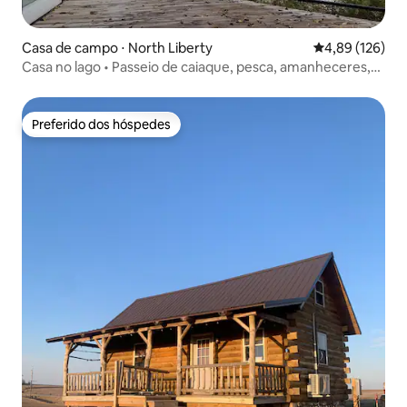
Casa de campo ⋅ North Liberty
4,89 de uma av
4,89 (126)
Casa no lago • Passeio de caiaque, pesca, amanheceres,
fogueiras
Preferido dos hóspedes
Preferido dos hóspedes