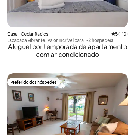
Casa ⋅ Cedar Rapids
5 de uma av
5 (110)
Escapada vibrante! Valor incrível para 1-2 hóspedes!
Aluguel por temporada de apartamento
com ar-condicionado
Preferido dos hóspedes
Preferido dos hóspedes