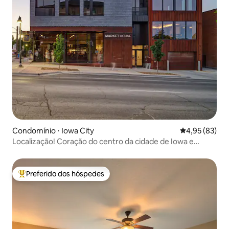
Condomínio ⋅ Iowa City
4,95 de uma a
4,95 (83)
Localização! Coração do centro da cidade de Iowa e
campus
Preferido dos hóspedes
Entre os melhores preferidos dos hóspedes