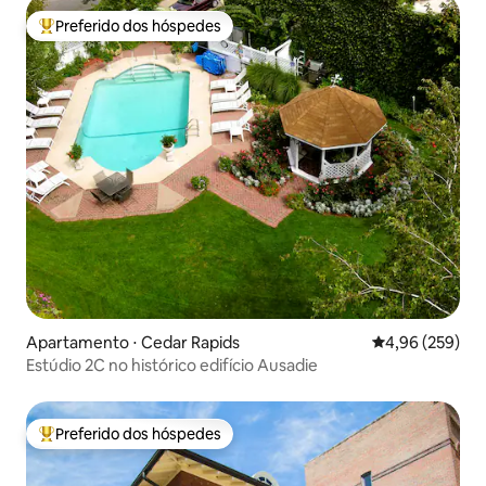
Preferido dos hóspedes
Entre os melhores preferidos dos hóspedes
Apartamento ⋅ Cedar Rapids
4,96 de uma ava
4,96 (259)
Estúdio 2C no histórico edifício Ausadie
Preferido dos hóspedes
Entre os melhores preferidos dos hóspedes