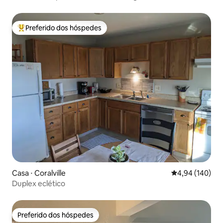
Preferido dos hóspedes
Entre os melhores preferidos dos hóspedes
Casa ⋅ Coralville
4,94 de uma av
4,94 (140)
Duplex eclético
Preferido dos hóspedes
Preferido dos hóspedes