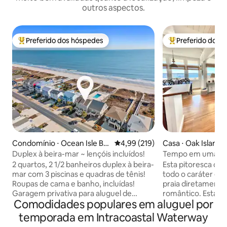
outros aspectos.
Preferido dos hóspedes
Preferido dos 
Entre os melhores preferidos dos hóspedes
Entre os melhore
Condomínio ⋅ Ocean Isle Be
4,99 de uma avaliação média de 
4,99 (219)
Casa ⋅ Oak Island
ach
Duplex à beira-mar ~ lençóis incluídos!
Tempo em uma garr
mar*Vista*Roupa 
2 quartos, 2 1/2 banheiros duplex à beira-
Esta pitoresca ca
mar com 3 piscinas e quadras de tênis!
todo o caráter e 
Roupas de cama e banho, incluídas!
praia diretament
Garagem privativa para aluguel de
romântico. Esta ca
Comodidades populares em aluguel por
carrinho de golfe permitido. Desculpe,
se ergue sobre as
política rigorosa de não animais de
Atlântico e fica a
temporada em Intracoastal Waterway
estimação. Aluguéis semanais de sábado
ponto. Os propriet