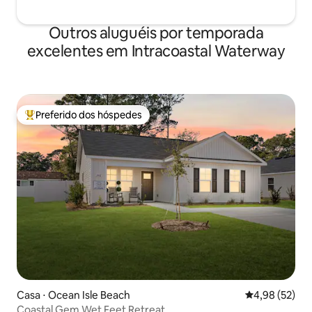
Outros aluguéis por temporada
excelentes em Intracoastal Waterway
Preferido dos hóspedes
Entre os melhores preferidos dos hóspedes
Casa ⋅ Ocean Isle Beach
4,98 de uma a
4,98 (52)
Coastal Gem Wet Feet Retreat