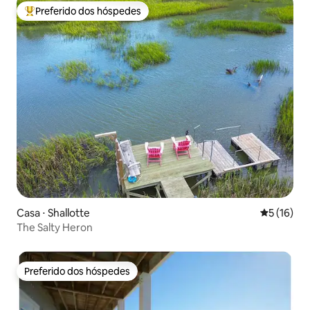
Preferido dos hóspedes
Entre os melhores preferidos dos hóspedes
Casa ⋅ Shallotte
5 de uma a
5 (16)
The Salty Heron
Preferido dos hóspedes
Preferido dos hóspedes