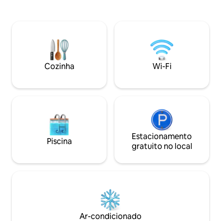
a sábado na temporada de verão.
de que seus hóspe
OBSERVAÇÃO: Todas as três piscinas são
confortável e rel
para os nossos hóspedes usarem e são
encontrarão camas
mantidas através da Associação de
de algodão de lux
Moradores e não temos nenhum
abastecidos com t
controle sobre exatamente quando elas
papel. Desfrute d
abrem (geralmente 1º de abril) ou se
itens fornecidos: c
Cozinha
Wi-Fi
alguma delas fechar por qualquer
opções de sombra 
motivo. Não serão concedidos
de areia, bicicletas
reembolsos se alguma das piscinas
quebra-cabeças, l
estiver temporariamente fechada.
Estacionamento
Piscina
gratuito no local
Ar-condicionado