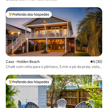
Preferido dos hóspedes
Entre os melhores preferidos dos hóspedes
Casa ⋅ Holden Beach
5 de uma a
5 (30)
Chalé com vista para o pântano, 5 min a pé da praia, vista
para o ICW
Preferido dos hóspedes
Entre os melhores preferidos dos hóspedes