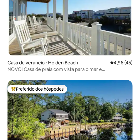
Casa de veraneio ⋅ Holden Beach
4,96 de uma a
4,96 (45)
NOVO! Casa de praia com vista para o mar e
estacionamento gratuito
Preferido dos hóspedes
Entre os melhores preferidos dos hóspedes