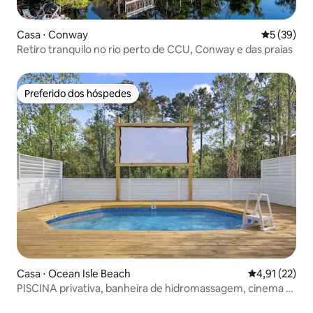
Casa ⋅ Conway
5 de uma a
5 (39)
Retiro tranquilo no rio perto de CCU, Conway e das praias
Preferido dos hóspedes
Preferido dos hóspedes
Casa ⋅ Ocean Isle Beach
4,91 de uma a
4,91 (22)
PISCINA privativa, banheira de hidromassagem, cinema E
lareira externa!