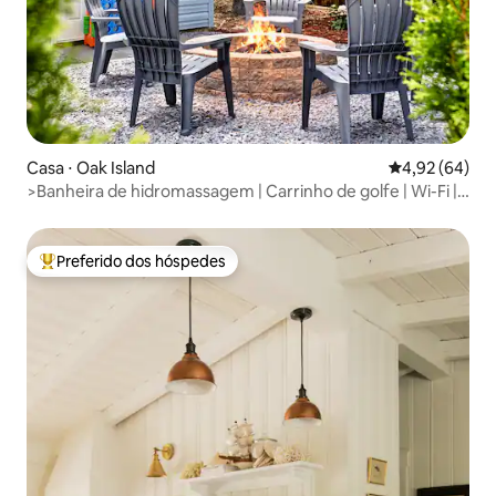
Casa ⋅ Oak Island
4,92 de uma a
4,92 (64)
>Banheira de hidromassagem | Carrinho de golfe | Wi-Fi |
Totalmente abastecida<
Preferido dos hóspedes
Entre os melhores preferidos dos hóspedes