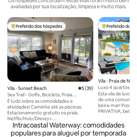
Os hóspedes concordam: estas vilas foram muito bem
avaliadas por sua localização, limpeza e muito mais.
Preferido dos hóspedes
Preferido dos 
Entre os melhores preferidos dos hóspedes
Entre os melhore
Vila ⋅ Praia de Nor
Luxo 4 quartos com
Vila ⋅ Sunset Beach
5 de uma avaliação média de
5 (39)
resort à beira-mar
Esta vila de luxo e
Sea Trail - Golfe, Bicicleta, Praia.
de uma comunidade
Tranquilo, Ótima vista!
É tudo sobre as comodidades e
beira-mar! Possui 
atividades! Caminhe até as piscinas.
PRIVATIVA, belas v
Estacionamento gratuito na praia.
acesso a todas as
Netflix/Hulu/Disney+.
resort. Todos os 
Intracoastal Waterway: comodidades
Lençóis/Toalhas/Produtos de
banheiro privativo
Papel/Sacos de Lixo/Detergente de
populares para aluguel por temporada
perfeita para famí
Lavanderia/Sabonetes tudo incluído!