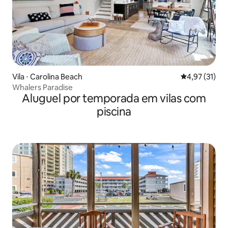
Vila ⋅ Carolina Beach
4,97 de uma a
4,97 (31)
Whalers Paradise
Aluguel por temporada em vilas com
piscina