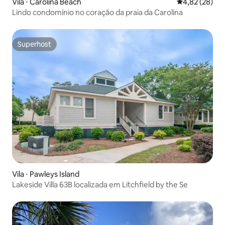
Vila ⋅ Carolina Beach
4,82 de uma a
4,82 (28)
Lindo condomínio no coração da praia da Carolina
Superhost
Superhost
Vila ⋅ Pawleys Island
Lakeside Villa 63B localizada em Litchfield by the Se