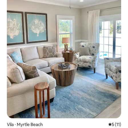
Vila ⋅ Myrtle Beach
5 de uma a
5 (11)