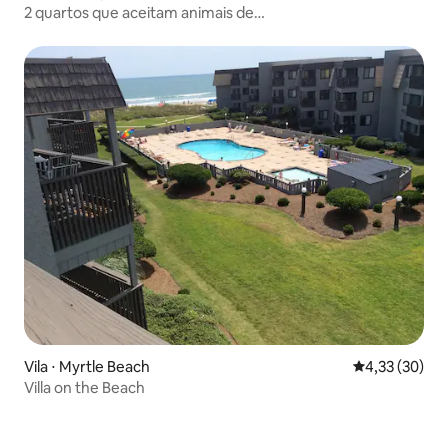
2 quartos que aceitam animais de
estimação/térreo/resort de golfe/piscina
Vila ⋅ Myrtle Beach
4,33 de uma a
4,33 (30)
Villa on the Beach