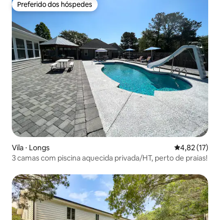
Preferido dos hóspedes
Preferido dos hóspedes
Vila ⋅ Longs
4,82 de uma a
4,82 (17)
3 camas com piscina aquecida privada/HT, perto de praias!