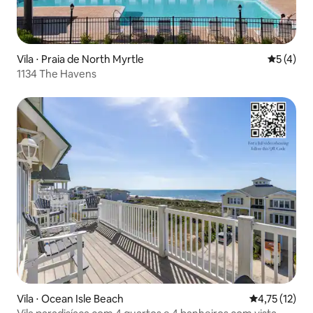
Vila ⋅ Praia de North Myrtle
5 de uma 
5 (4)
1134 The Havens
Vila ⋅ Ocean Isle Beach
4,75 de uma a
4,75 (12)