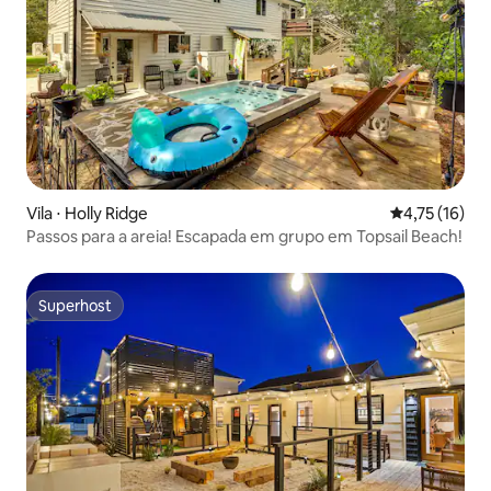
Vila ⋅ Holly Ridge
4,75 de uma a
4,75 (16)
Passos para a areia! Escapada em grupo em Topsail Beach!
Superhost
Superhost