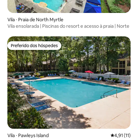
Vila ⋅ Praia de North Myrtle
Vila ensolarada | Piscinas do resort e acesso à praia | Norte
Preferido dos hóspedes
Preferido dos hóspedes
Vila ⋅ Pawleys Island
4,91 de uma a
4,91 (11)