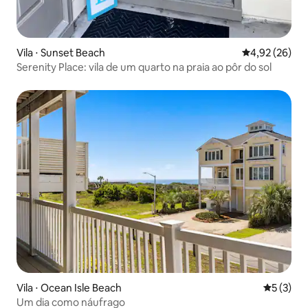
Vila ⋅ Sunset Beach
4,92 de uma a
4,92 (26)
Serenity Place: vila de um quarto na praia ao pôr do sol
Vila ⋅ Ocean Isle Beach
5 de uma 
5 (3)
Um dia como náufrago