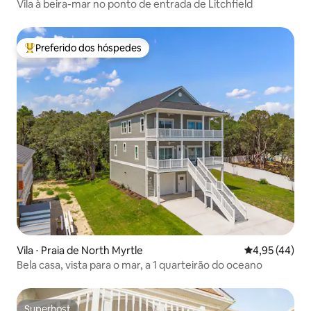
Vila à beira-mar no ponto de entrada de Litchfield
Preferido dos hóspedes
Entre os melhores preferidos dos hóspedes
Vila ⋅ Praia de North Myrtle
4,95 de uma a
4,95 (44)
Bela casa, vista para o mar, a 1 quarteirão do oceano
Superhost