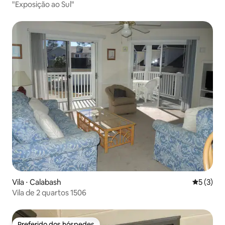
"Exposição ao Sul"
Vila ⋅ Calabash
5 de uma 
5 (3)
Vila de 2 quartos 1506
Preferido dos hóspedes