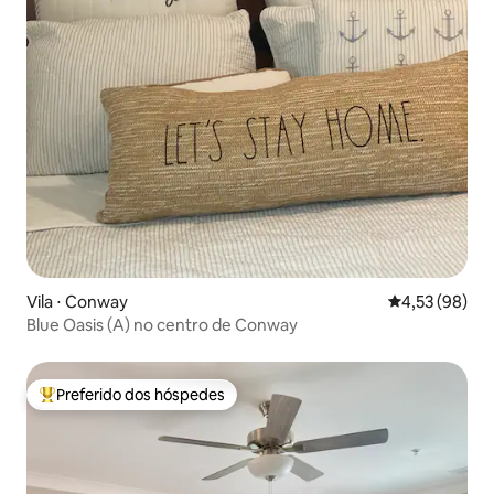
Vila ⋅ Conway
4,53 de uma a
4,53 (98)
Blue Oasis (A) no centro de Conway
Preferido dos hóspedes
Entre os melhores preferidos dos hóspedes