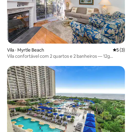
Vila ⋅ Myrtle Beach
5 de uma 
5 (3)
Vila confortável com 2 quartos e 2 banheiros — 12g
Richmond Park