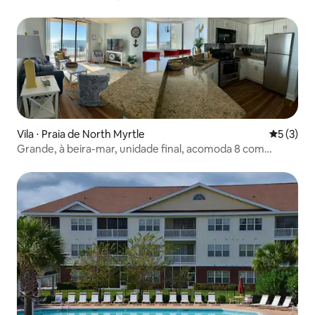
Vila ⋅ Praia de North Myrtle
5 de uma 
5 (3)
Grande, à beira-mar, unidade final, acomoda 8 com
elevadores