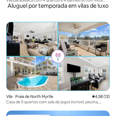
Vila paradisíaca com 4 quartos e 4 banheiros com vista
Aluguel por temporada em vilas de luxo
deslumbrante para o mar
Vila ⋅ Praia de North Myrtle
4,58 de uma a
4,58 (12)
Casa de 5 quartos com sala de jogos incrível, piscina,
minigolfe, 7 vagas