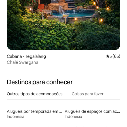
Cabana ⋅ Tegalalang
5 de uma a
5 (65)
Chalé Swargana
Destinos para conhecer
Outros tipos de acomodações
Coisas para fazer
Aluguéis por temporada em acampamentos
Aluguéis de espaços com acesso direto a pistas de esqui
Indonésia
Indonésia