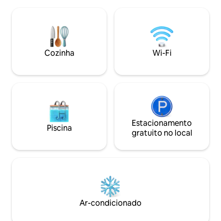
perfil do Airbnb (
um refúgio intimista, perfeito para uma
para ver mais 2 ca
lua de mel ou um aniversário. A uma
proximidades. O que oferecemos: 180°
curta distância a pé dos melhores cafés,
Ocean Views Banh
praias e arrozais de Canggu. Um
Piscina pequena Big Pool A 5 minutos da
santuário tranquilo para desacelerar e se
Diamond Beach C
Cozinha
Wi-Fi
conectar.
cortesia Ar condi
Estacionamento
Piscina
gratuito no local
Ar-condicionado