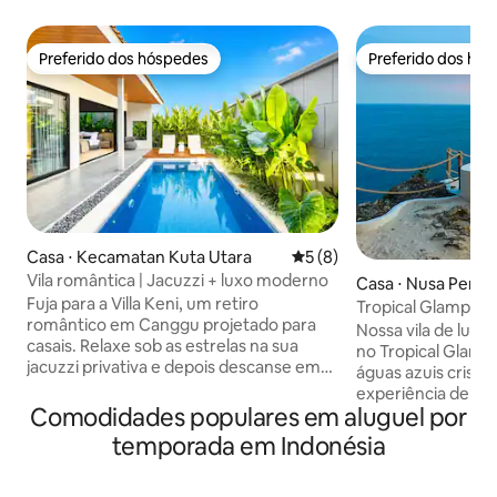
Preferido dos hóspedes
Preferido dos hó
Preferido dos hóspedes
Preferido dos hó
Casa ⋅ Kecamatan Kuta Utara
5 de uma avaliação média d
5 (8)
Vila romântica | Jacuzzi + luxo moderno
Casa ⋅ Nusa Penid
Fuja para a Villa Keni, um retiro
Tropical Glamping •
romântico em Canggu projetado para
vista para o mar
Nossa vila de lua
casais. Relaxe sob as estrelas na sua
no Tropical Glampi
jacuzzi privativa e depois descanse em
águas azuis crista
interiores elegantes e modernos com
experiência de lu
texturas naturais aconchegantes. 2
Comodidades populares em aluguel por
natureza. É um fav
quartos, 2 banheiros, acomoda até 4
de conteúdo e casa
temporada em Indonésia
pessoas. A sala de estar em plano
o mar e comodidad
aberto, o banheiro em estilo spa e o
Totalmente reser
fluxo entre o interior e o exterior criam