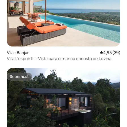
Vila ⋅ Banjar
4,95 de uma a
4,95 (39)
Villa L'espoir III - Vista para o mar na encosta de Lovina
Superhost
Superhost