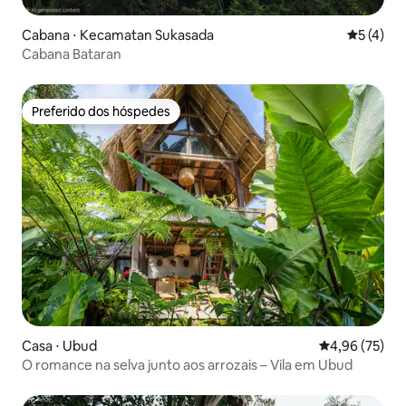
Cabana ⋅ Kecamatan Sukasada
5 de uma 
5 (4)
Cabana Bataran
Preferido dos hóspedes
Preferido dos hóspedes
Casa ⋅ Ubud
4,96 de uma a
4,96 (75)
O romance na selva junto aos arrozais – Vila em Ubud