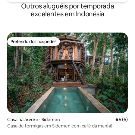
Outros aluguéis por temporada
excelentes em Indonésia
Preferido dos hóspedes
Preferido dos hóspedes
Casa na árvore ⋅ Sidemen
5 de uma 
5 (6)
Casa de formigas em Sidemen com café da manhã