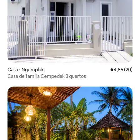
Casa ⋅ Ngemplak
4,85 de uma a
4,85 (20)
Casa de família Cempedak 3 quartos