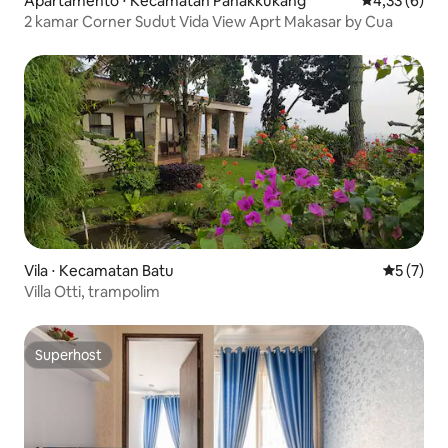
Apartamento ⋅ Kecamatan Panakkukang
4,33 de uma 
4,33 (6)
2 kamar Corner Sudut Vida View Aprt Makasar by Cua
Vila ⋅ Kecamatan Batu
5 de uma 
5 (7)
Villa Otti, trampolim
Superhost
Superhost