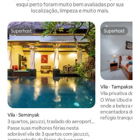
esqui perto foram muito bem avaliadas por sua
localização, limpeza e muito mais.
Superhost
Superhost
Superhost
Superhost
Vila ⋅ Tampaksirin
Vila privativa do W
O Wise Ubud está escondido à vista,
onde a beleza natu
encantadora de U
Vila ⋅ Seminyak
refúgio tranquilo
3 quartos, jacuzzi, traslado do aeroporto,
atrações de Ubud 
sem café da manhã
Passe suas melhores férias nesta
da sua porta, as es
adorável vila de 3 quartos com jacuzzi,
com piscina privat
como estadia de férias de luxo com