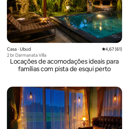
Casa ⋅ Ubud
4,67 de uma a
4,67 (61)
2 br Darmanata Villa
Locações de acomodações ideais para
famílias com pista de esqui perto