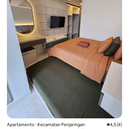
Apartamento ⋅ Kecamatan Penjaringan
4,5 de uma 
4,5 (4)