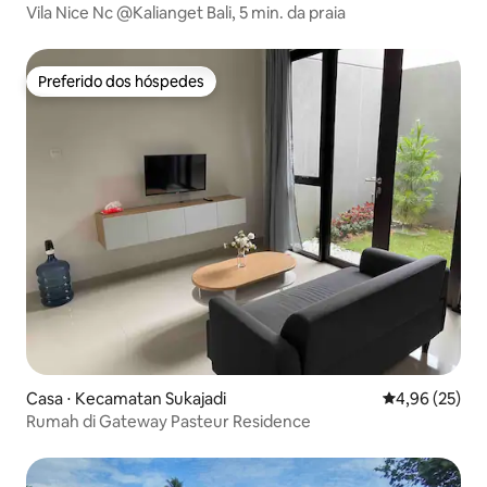
Vila Nice Nc @Kalianget Bali, 5 min. da praia
Preferido dos hóspedes
Preferido dos hóspedes
Casa ⋅ Kecamatan Sukajadi
4,96 de uma a
4,96 (25)
Rumah di Gateway Pasteur Residence