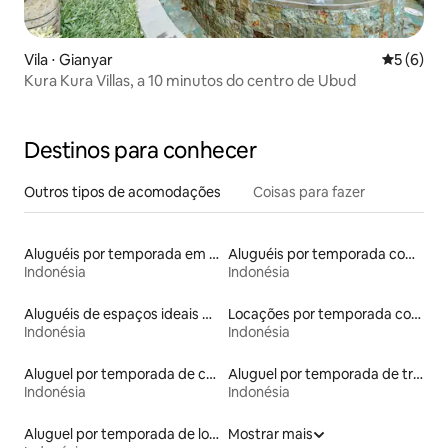
Vila ⋅ Gianyar
5 de uma 
5 (6)
Kura Kura Villas, a 10 minutos do centro de Ubud
Destinos para conhecer
Outros tipos de acomodações
Coisas para fazer
Aluguéis por temporada em acampamentos
Aluguéis por temporada com caiaque
Indonésia
Indonésia
Aluguéis de espaços ideais para famílias
Locações por temporada com piscina
Indonésia
Indonésia
Aluguel por temporada de contêineres
Aluguel por temporada de trailers
Indonésia
Indonésia
Aluguel por temporada de lofts
Mostrar mais