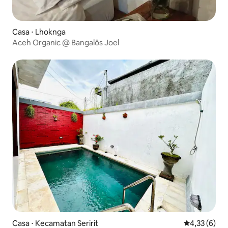
Casa ⋅ Lhoknga
Aceh Organic @ Bangalôs Joel
Casa ⋅ Kecamatan Seririt
4,33 de uma 
4,33 (6)