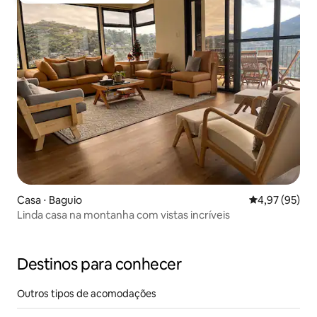
Casa ⋅ Baguio
4,97 de uma a
4,97 (95)
Linda casa na montanha com vistas incríveis
Destinos para conhecer
Outros tipos de acomodações