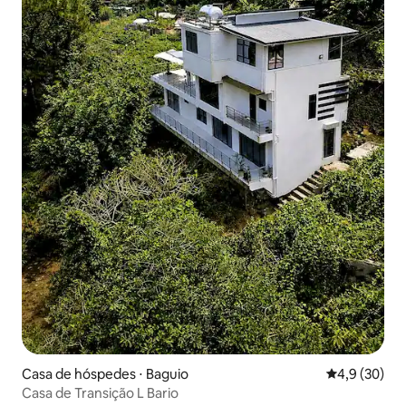
Casa de hóspedes ⋅ Baguio
4,9 de uma a
4,9 (30)
Casa de Transição L Bario