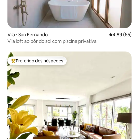
Vila ⋅ San Fernando
4,89 de uma a
4,89 (65)
Vila loft ao pôr do sol com piscina privativa
Preferido dos hóspedes
Entre os melhores preferidos dos hóspedes