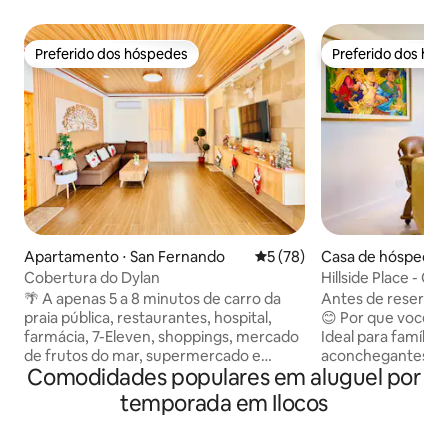
Preferido dos hóspedes
Preferido dos hó
Preferido dos hóspedes
Preferido dos hó
Apartamento ⋅ San Fernando
5 de uma avaliação média de
5 (78)
Casa de hóspedes 
Cobertura do Dylan
Hillside Place - ÓT
Camp John Hay
🌴 A apenas 5 a 8 minutos de carro da
Antes de reservar,
praia pública, restaurantes, hospital,
😊 Por que você deve reservar agora. 👉
farmácia, 7-Eleven, shoppings, mercado
Ideal para família
de frutos do mar, supermercado e
aconchegantes e 
Comodidades populares em aluguel por
mercado público. 🚙 Aproveite o uso
estar conversível 👉 1 banh
exclusivo do espaço inteiro (124 m²).
completo 👉 WI-FI DE ALTA
temporada em Ilocos
Vagas de estacionamento gratuitas
VELOCIDADE 👉 Duas TVs 4K: 50” (sala
incluídas. ❄️ Projetada para casais e
de estar) e 43” (q