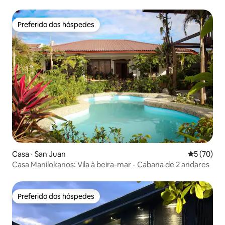
Preferido dos hóspedes
Preferido dos hóspedes
Casa ⋅ San Juan
5 de uma a
5 (70)
Casa Manilokanos: Vila à beira-mar - Cabana de 2 andares
Preferido dos hóspedes
Preferido dos hóspedes