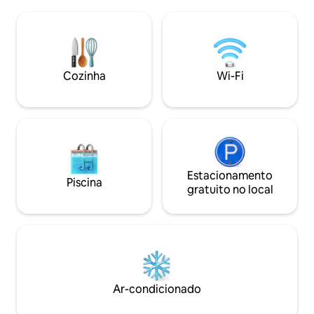
famílias, esta cobertura elegante e
Disney+ Cozinha 👉 completa
espaçosa, totalmente climatizada,
Varanda com VIS
oferece vistas deslumbrantes do mar,
CIDADE E DA MONTANH
das colinas e do campo. 🏠 Moderno e
centro da cidade 👉 2-3 min. para 
elegante – interiores elegantes dignos
Hay & Victory Line
do Instagram. 🍳 Cozinha completa –
hóspedes👉 impecavelmente limpa! 👉
Cozinha
Wi-Fi
Utensílios de cozinha completos para
ESTACIONAMENTO
sua estadia aconchegante.
SOMENTE N.B.: Es
6-8 pax
Estacionamento
Piscina
gratuito no local
Ar-condicionado