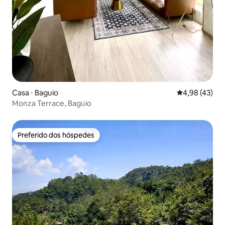
Casa ⋅ Baguio
4,98 de uma a
4,98 (43)
Monza Terrace, Baguio
Preferido dos hóspedes
Preferido dos hóspedes