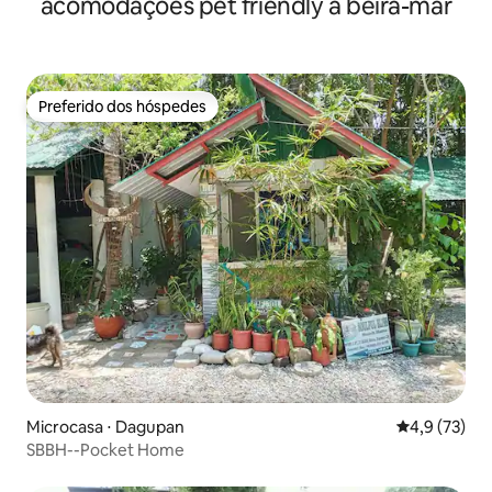
acomodações pet friendly à beira-mar
Preferido dos hóspedes
Preferido dos hóspedes
Microcasa ⋅ Dagupan
4,9 de uma a
4,9 (73)
SBBH--Pocket Home