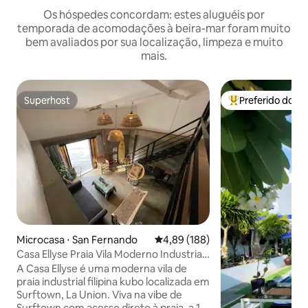
Os hóspedes concordam: estes aluguéis por
temporada de acomodações à beira-mar foram muito
bem avaliados por sua localização, limpeza e muito
mais.
Superhost
Preferido dos 
Superhost
Entre os melhore
Microcasa ⋅ San Fernando
4,89 de uma avaliação média de 
4,89 (188)
Casa Ellyse Praia Vila Moderno Industrial
Loft
A Casa Ellyse é uma moderna vila de
praia industrial filipina kubo localizada em
Surftown, La Union. Viva na vibe de
Surftown com acesso direto à praia, a 1,2