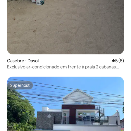
Casebre ⋅ Dasol
5 de uma 
5 (8)
Exclusivo ar-condicionado em frente à praia 2 cabanas
Pangasinan
Superhost
Superhost