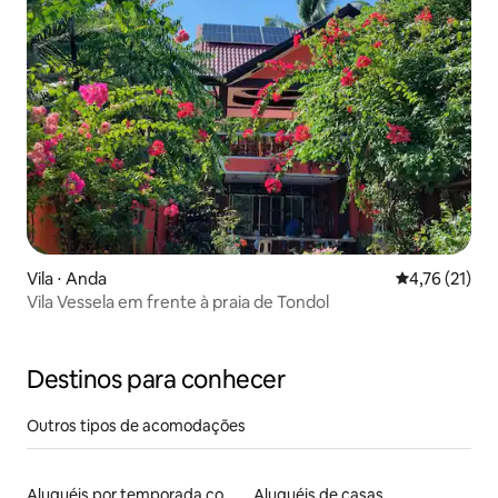
Vila ⋅ Anda
4,76 de uma a
4,76 (21)
Vila Vessela em frente à praia de Tondol
Destinos para conhecer
Outros tipos de acomodações
Aluguéis por temporada com acesso ao lago
Aluguéis de casas