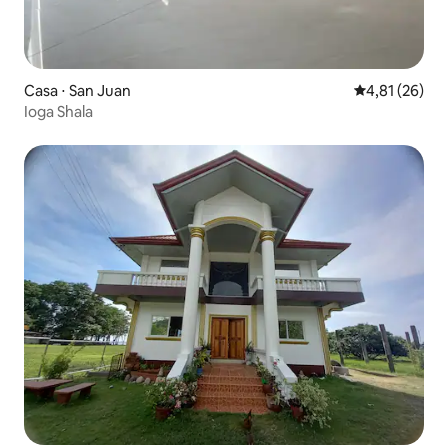
Casa ⋅ San Juan
4,81 de uma a
4,81 (26)
Ioga Shala