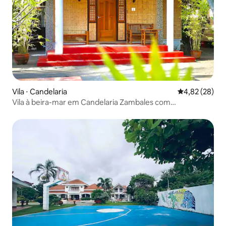
Vila ⋅ Candelaria
4,82 de uma a
4,82 (28)
Vila à beira-mar em Candelaria Zambales com
estacionamento