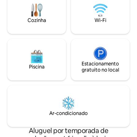
individuais ao lado
para funcionários
dúvida, por favor
Cozinha
Wi-Fi
mensagem
Estacionamento
Piscina
gratuito no local
Ar-condicionado
Aluguel por temporada de