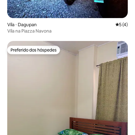
Vila ⋅ Dagupan
5 de uma 
5 (4)
Vila na Piazza Navona
Preferido dos hóspedes
Preferido dos hóspedes