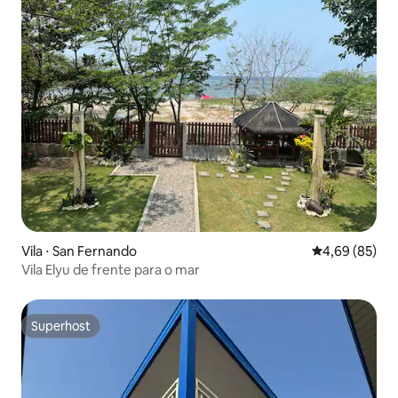
Vila ⋅ San Fernando
4,69 de uma a
4,69 (85)
Vila Elyu de frente para o mar
Superhost
Superhost