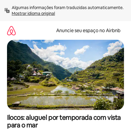
Pular
Algumas informações foram traduzidas automaticamente. 
para
Mostrar idioma original
o
conteúdo
Anuncie seu espaço no Airbnb
Ilocos: aluguel por temporada com vista
para o mar