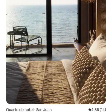
Quarto de hotel ⋅ San Juan
4,86 de uma a
4,86 (14)