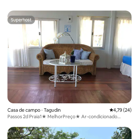
Superhost
Superhost
Casa de campo ⋅ Tagudin
4,79 de uma a
4,79 (24)
Passos 2d Praia1★ MelhorPreço★ Ar-condicionado
Suprhost❢ BigCotg