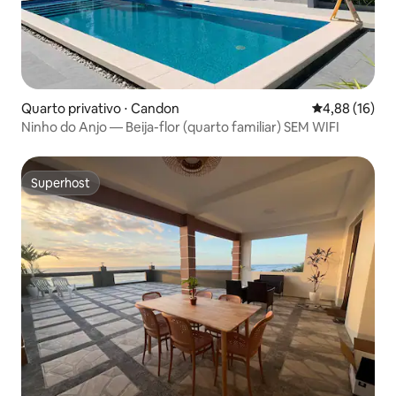
Quarto privativo ⋅ Candon
4,88 de uma a
4,88 (16)
Ninho do Anjo — Beija-flor (quarto familiar) SEM WIFI
Superhost
Superhost