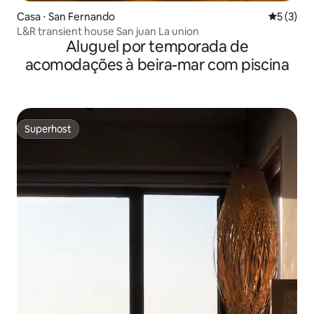
Casa ⋅ San Fernando
5 de uma 
5 (3)
L&R transient house San juan La union
Aluguel por temporada de
acomodações à beira-mar com piscina
Superhost
Superhost