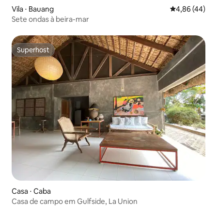
Vila ⋅ Bauang
4,86 de uma a
4,86 (44)
Sete ondas à beira-mar
Superhost
Superhost
Casa ⋅ Caba
Casa de campo em Gulfside, La Union