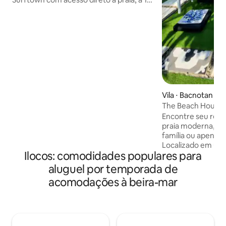
km do emocionante ponto de surfe da
praia de Urbiztondo. Podemos ficar
alojados até 24 pessoas. (Limite do
Airbnb 16 pax, acima de 16pax pagando à
chegada) A Casa Ellyse é uma estadia
única com cozinha, toalhas de pátio ao ar
livre e produtos de higiene pessoal. As
unidades dependem do número de
hóspedes MARGARET LOFT:14 pax
Vila ⋅ Bacnotan
CASA PEQUENA DE MATEO:6-8pax
CABANA TRIANGULAR MARCO:2pax
The Beach House B
CABANA TRIANGULAR MIGUEL:2pax
Encontre seu retir
praia moderna, ót
família ou apenas 
Localizado em uma
Ilocos: comodidades populares para
estacionamento, 3
no segundo andar, 
aluguel por temporada de
jantar e cozinha, 1
acomodações à beira-mar
Jardim bem cons
piscina interior a
Área de praia priv
total à praia pública e
2 cubículos de do