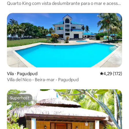
Quarto King com vista deslumbrante para o mar e acesso
à praia
Vila ⋅ Pagudpud
4,29 de uma av
4,29 (172)
Villa del Nico - Beira-mar - Pagudpud
Superhost
Superhost