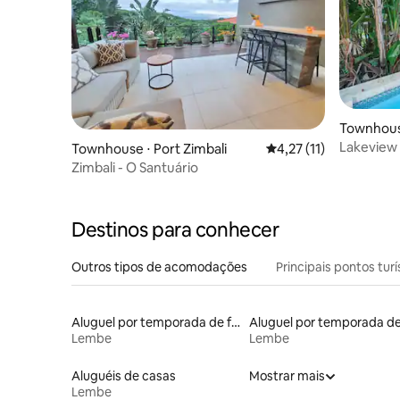
Townhous
Lakeview 
Townhouse ⋅ Port Zimbali
4,27 de uma avaliação
4,27 (11)
Zimbali - O Santuário
Destinos para conhecer
Outros tipos de acomodações
Principais pontos turí
Aluguel por temporada de flats
Lembe
Lembe
Aluguéis de casas
Mostrar mais
Lembe