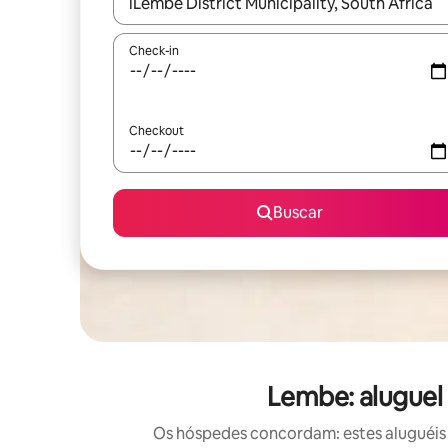
Quando os resultados estiverem disponíveis, expl
Check-in
Checkout
Buscar
Lembe: aluguel
Os hóspedes concordam: estes aluguéis 