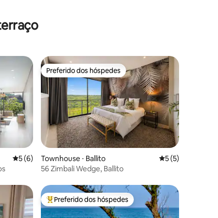
terraço
Preferido dos hóspedes
Preferido dos hóspedes
ções
5 de uma avaliação média de 5, 6 avaliações
5 (6)
Townhouse ⋅ Ballito
5 de uma avaliaçã
5 (5)
os
56 Zimbali Wedge, Ballito
Preferido dos hóspedes
Entre os melhores preferidos dos hóspedes