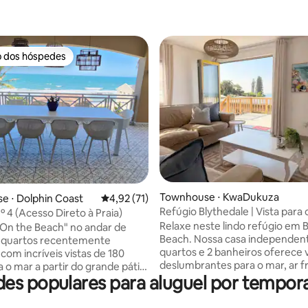
o dos hóspedes
o dos hóspedes
média de 5, 30 avaliações
Townhouse ⋅ KwaDukuza
e ⋅ Dolphin Coast
4,92 de uma avaliação média de 5, 71 avalia
4,92 (71)
Refúgio Blythedale | Vista para 
Nº 4 (Acesso Direto à Praia)
piscina e praia
Relaxe neste lindo refúgio em 
"On the Beach" no andar de
Beach. Nossa casa independent
4 quartos recentemente
quartos e 2 banheiros oferece v
com incríveis vistas de 180
deslumbrantes para o mar, ar f
a o mar a partir do grande pátio
s populares para aluguel por tempo
mar e o conforto de um verdade
 Ótima vista para o mar a partir
longe de casa. Perfeita para cas
de estar, cozinha, sala de jantar
famílias, a unidade está locali
principal também. Acesso