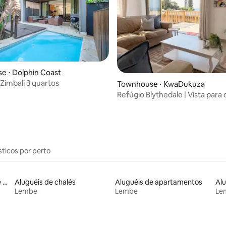
e ⋅ Dolphin Coast
Zimbali 3 quartos
 média de 5, 11 avaliações
Townhouse ⋅ KwaDukuza
Refúgio Blythedale | Vista para 
piscina e praia
sticos por perto
Aluguel por temporada de casas de veraneio
Aluguéis de chalés
Aluguéis de apartamentos
Lembe
Lembe
Le