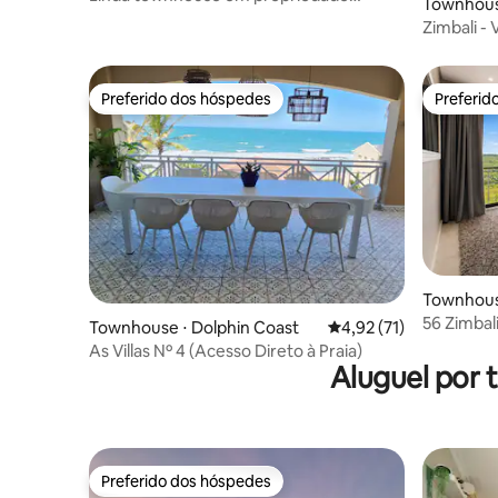
Townhouse
costeira ecológica
Zimbali - 
Preferido dos hóspedes
Preferid
Preferido dos hóspedes
Preferid
Townhouse
56 Zimbali
Townhouse ⋅ Dolphin Coast
4,92 de uma avaliação 
4,92 (71)
As Villas Nº 4 (Acesso Direto à Praia)
Aluguel por
Preferido dos hóspedes
Preferido dos hóspedes