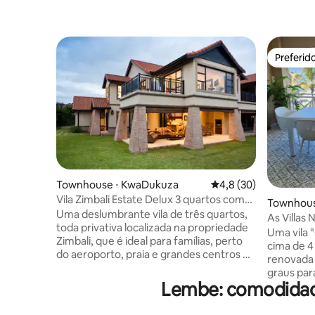
Preferid
Preferid
Townhouse ⋅ KwaDukuza
4,8 de uma avaliação 
4,8 (30)
Vila Zimbali Estate Delux 3 quartos com
Townhous
banheiro privativo
Uma deslumbrante vila de três quartos,
As Villas 
toda privativa localizada na propriedade
Uma vila 
Zimbali, que é ideal para famílias, perto
cima de 
do aeroporto, praia e grandes centros de
renovada 
compras. Onde as praias douradas
graus par
dividem o quente Oceano Índico e a
Lembe: comodidade
privativo.
vegetação tropical. Assista a escolas de
das áreas 
golfinhos brincando nas ondas, enquanto
e quarto 