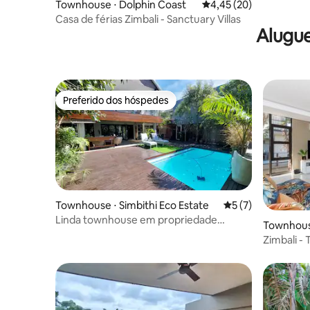
Townhouse ⋅ Dolphin Coast
4,45 de uma avaliação 
4,45 (20)
Casa de férias Zimbali - Sanctuary Villas
Alugue
Preferido dos hóspedes
Preferido dos hóspedes
Townhouse ⋅ Simbithi Eco Estate
5 de uma avaliação
5 (7)
Linda townhouse em propriedade
Townhous
costeira ecológica
Zimbali - Townhouse moderna no The
Sanctuar