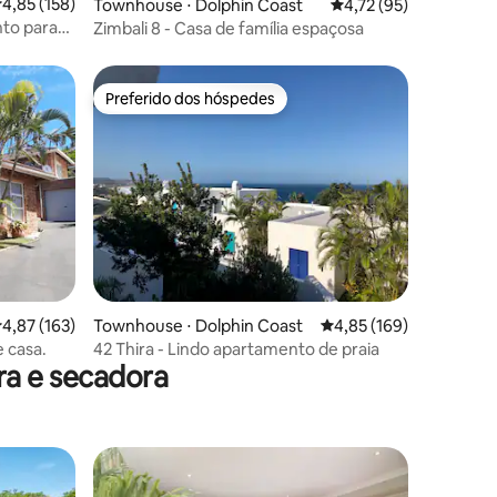
ções
,85 de uma avaliação média de 5, 158 avaliações
4,85 (158)
Townhouse ⋅ Dolphin Coast
4,72 de uma avaliação
4,72 (95)
nto para
Zimbali 8 - Casa de família espaçosa
Preferido dos hóspedes
Preferido dos hóspedes
ções
,87 de uma avaliação média de 5, 163 avaliações
4,87 (163)
Townhouse ⋅ Dolphin Coast
4,85 de uma avaliação 
4,85 (169)
e casa.
42 Thira - Lindo apartamento de praia
a e secadora