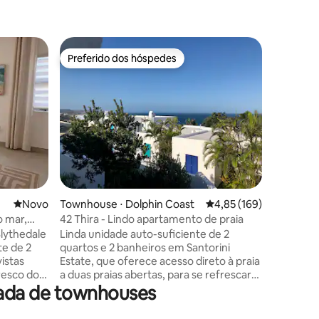
Preferido dos hóspedes
Preferi
Preferido dos hóspedes
Preferi
Townhous
Linda to
costeira 
Esta eleg
Novo lugar para ficar
Novo
Townhouse ⋅ Dolphin Coast
4,85 de uma avaliação 
4,85 (169)
ções
convenie
o mar,
42 Thira - Lindo apartamento de praia
Eco Estat
Blythedale
Linda unidade auto-suficiente de 2
KwaZulu N
e de 2
quartos e 2 banheiros em Santorini
comodida
istas
Estate, que oferece acesso direto à praia
em famíli
resco do
a duas praias abertas, para se refrescar
localizad
rada de townhouses
iro lar
naqueles dias quentes de KZN. Perto de
localizad
ais e
todas as lojas e restaurantes e a apenas
própria 
zada em um
15 minutos do Aeroporto King Shaka.
piscina 