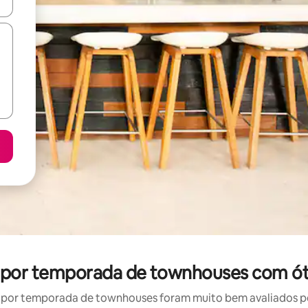
ore-os usando as seta para cima e para baixo do teclado ou tocando e
 por temporada de townhouses com ót
por temporada de townhouses foram muito bem avaliados por