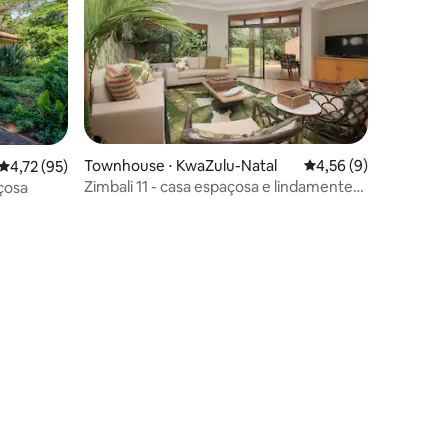
ções
Townhouse ⋅ KwaZulu-Natal
4,56 de uma avaliaçã
4,56 (9)
4,72 de uma avaliação média de 5, 95 avaliações
4,72 (95)
Zimbali 11 - casa espaçosa e lindamente
açosa
decorada