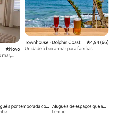
Townhouse ⋅ Dolphin Coast
4,94 de uma avaliação 
4,94 (66)
Unidade à beira-mar para famílias
Novo lugar para ficar
Novo
o mar,
Aluguéis por temporada com acesso à praia
Aluguéis de espaços que aceitam animais de estimação
mbe
Lembe