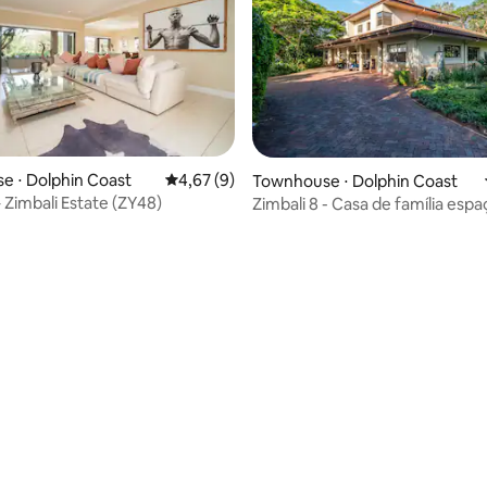
e ⋅ Dolphin Coast
4,67 de uma avaliação média de 5, 9 avalia
4,67 (9)
Townhouse ⋅ Dolphin Coast
 Zimbali Estate (ZY48)
Zimbali 8 - Casa de família esp
média de 5, 83 avaliações