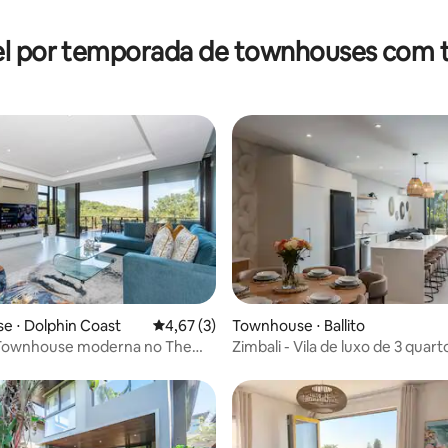
média de 5, 20 avaliações
l por temporada de townhouses com 
 média de 5, 7 avaliações
e ⋅ Dolphin Coast
4,67 de uma avaliação média de 5, 3 avalia
4,67 (3)
Townhouse ⋅ Ballito
Zimbali - Vila de luxo de 3 quart
y