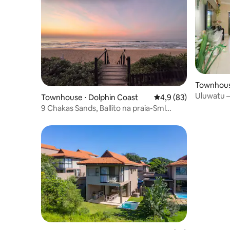
Townhous
Uluwatu –
Townhouse ⋅ Dolphin Coast
4,9 de uma avaliação 
4,9 (83)
9 Chakas Sands, Ballito na praia-Sml
aceita animais de estimação