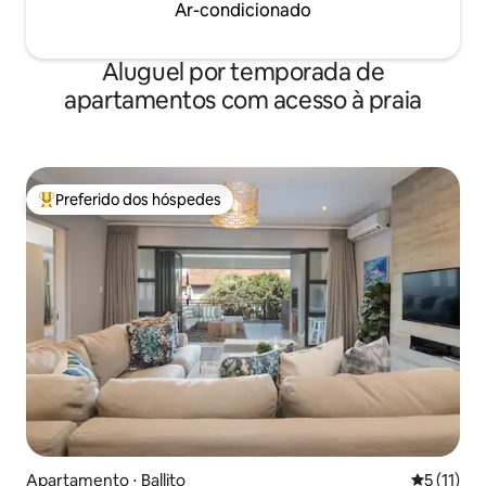
Ar-condicionado
Aluguel por temporada de
apartamentos com acesso à praia
Preferido dos hóspedes
Entre os melhores preferidos dos hóspedes
Apartamento ⋅ Ballito
5 de uma a
5 (11)