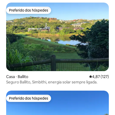
Preferido dos hóspedes
Preferido dos hóspedes
Casa ⋅ Ballito
4,87 de uma av
4,87 (127)
Seguro Ballito, Simbithi, energia solar sempre ligada.
Preferido dos hóspedes
Preferido dos hóspedes