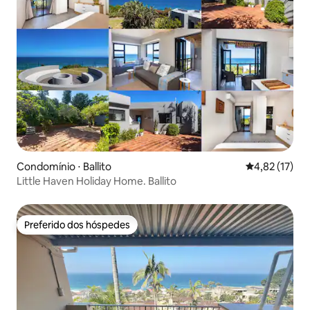
Condomínio ⋅ Ballito
4,82 de uma a
4,82 (17)
Little Haven Holiday Home. Ballito
Preferido dos hóspedes
Preferido dos hóspedes