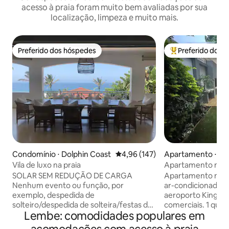
acesso à praia foram muito bem avaliadas por sua
localização, limpeza e muito mais.
Preferido dos hóspedes
Preferido dos 
Preferido dos hóspedes
Entre os melhore
Condomínio ⋅ Dolphin Coast
4,96 de uma avaliação média de 
4,96 (147)
Apartamento ⋅ Do
st
Vila de luxo na praia
Apartamento mode
plano aberto em S
SOLAR SEM REDUÇÃO DE CARGA
Apartamento mod
Nenhum evento ou função, por
ar-condicionado. 
exemplo, despedida de
aeroporto King Sh
solteiro/despedida de solteira/festas de
comerciais. 1 qu
Lembe: comodidades populares em
aniversário Nossa Villa está situada em
queen. Sala de est
um pequeno complexo de 6 casas de
sala de jantar e co