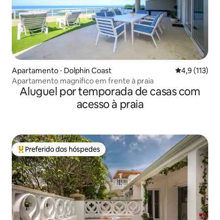
Apartamento ⋅ Dolphin Coast
4,9 de uma av
4,9 (113)
Apartamento magnífico em frente à praia
Aluguel por temporada de casas com
acesso à praia
Preferido dos hóspedes
Entre os melhores preferidos dos hóspedes