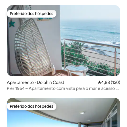
Preferido dos hóspedes
Preferido dos hóspedes
Apartamento ⋅ Dolphin Coast
4,88 de uma av
4,88 (130)
Pier 1964 – Apartamento com vista para o mar e acesso à
praia
Preferido dos hóspedes
Preferido dos hóspedes