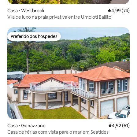
Casa ⋅ Westbrook
4,99 de uma a
4,99 (74)
Vila de luxo na praia privativa entre Umdloti Ballito
Preferido dos hóspedes
Preferido dos hóspedes
Casa ⋅ Genazzano
4,92 de uma a
4,92 (61)
Casa de férias com vista para o mar em Seatides