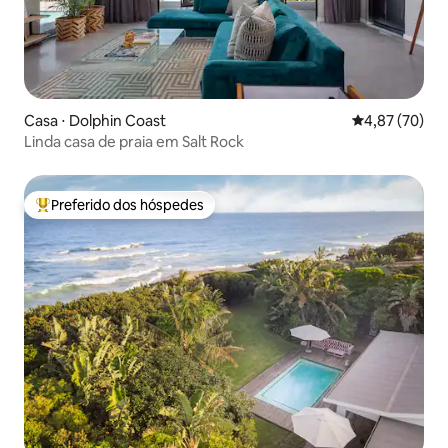
Casa ⋅ Dolphin Coast
4,87 de uma a
4,87 (70)
Linda casa de praia em Salt Rock
Preferido dos hóspedes
Entre os melhores preferidos dos hóspedes