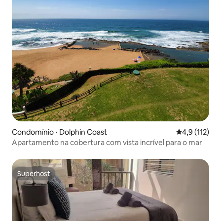
Condomínio ⋅ Dolphin Coast
4,9 de uma av
4,9 (112)
Apartamento na cobertura com vista incrível para o mar
Superhost
Superhost