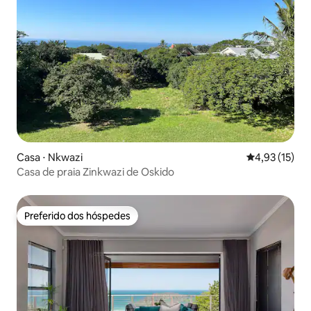
Casa ⋅ Nkwazi
4,93 de uma a
4,93 (15)
Casa de praia Zinkwazi de Oskido
Preferido dos hóspedes
Preferido dos hóspedes