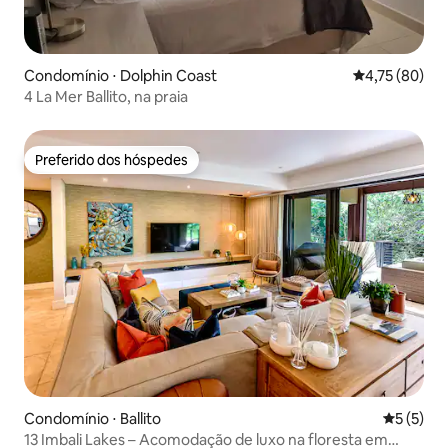
Condomínio ⋅ Dolphin Coast
4,75 de uma a
4,75 (80)
4 La Mer Ballito, na praia
Preferido dos hóspedes
Preferido dos hóspedes
Condomínio ⋅ Ballito
5 de uma 
5 (5)
13 Imbali Lakes – Acomodação de luxo na floresta em