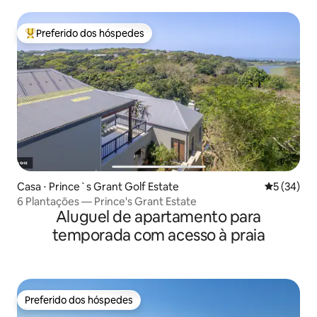
Preferido dos hóspedes
Entre os melhores preferidos dos hóspedes
Casa ⋅ Prince`s Grant Golf Estate
5 de uma a
5 (34)
6 Plantações — Prince's Grant Estate
Aluguel de apartamento para
temporada com acesso à praia
Preferido dos hóspedes
Preferido dos hóspedes