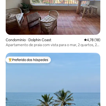
Condomínio ⋅ Dolphin Coast
4,78 de uma a
4,78 (18)
Apartamento de praia com vista para o mar, 2 quartos, 2
banheiros
Preferido dos hóspedes
Entre os melhores preferidos dos hóspedes