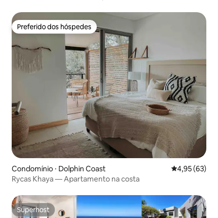
Zimbali
Preferido dos hóspedes
Preferido dos hóspedes
Condomínio ⋅ Dolphin Coast
4,95 de uma a
4,95 (63)
Rycas Khaya — Apartamento na costa
Superhost
Superhost