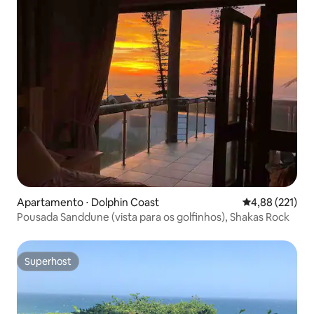
Apartamento ⋅ Dolphin Coast
4,88 de uma av
4,88 (221)
Pousada Sanddune (vista para os golfinhos), Shakas Rock
Superhost
Superhost