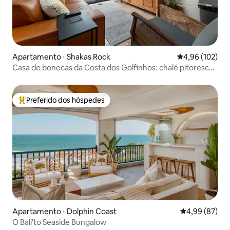
Apartamento ⋅ Shakas Rock
4,96 de uma av
4,96 (102)
Casa de bonecas da Costa dos Golfinhos: chalé pitoresco
com jardim
Preferido dos hóspedes
Entre os melhores preferidos dos hóspedes
Apartamento ⋅ Dolphin Coast
4,99 de uma a
4,99 (87)
O Bali'to Seaside Bungalow