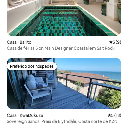
Casa ⋅ Ballito
5 de uma 
5 (9)
Casa de férias 5 on Main Designer Coastal em Salt Rock
Preferido dos hóspedes
Preferido dos hóspedes
Casa ⋅ KwaDukuza
5 de uma a
5 (13)
Sovereign Sands; Praia de Blythdale; Costa norte de KZN