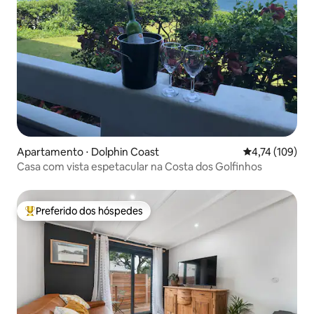
Apartamento ⋅ Dolphin Coast
4,74 de uma av
4,74 (109)
Casa com vista espetacular na Costa dos Golfinhos
Preferido dos hóspedes
Entre os melhores preferidos dos hóspedes