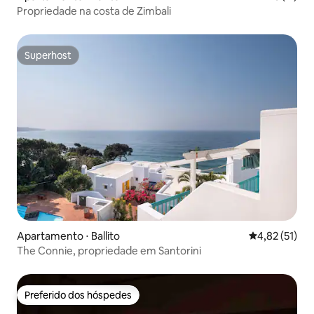
Propriedade na costa de Zimbali
Superhost
Superhost
Apartamento ⋅ Ballito
4,82 de uma a
4,82 (51)
The Connie, propriedade em Santorini
Preferido dos hóspedes
Preferido dos hóspedes