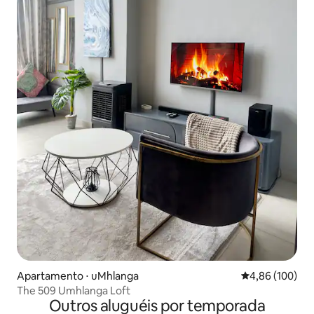
Apartamento ⋅ uMhlanga
4,86 de uma av
4,86 (100)
The 509 Umhlanga Loft
Outros aluguéis por temporada