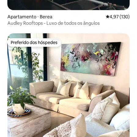
Apartamento ⋅ Berea
4,97 de uma av
4,97 (130)
Audley Rooftops - Luxo de todos os ângulos
Preferido dos hóspedes
Preferido dos hóspedes