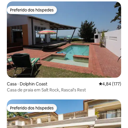
Preferido dos hóspedes
Preferido dos hóspedes
Casa ⋅ Dolphin Coast
4,84 de uma av
4,84 (177)
Casa de praia em Salt Rock, Rascal's Rest
Preferido dos hóspedes
Preferido dos hóspedes