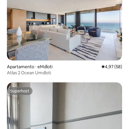
Apartamento ⋅ eMdloti
4,97 de uma a
4,97 (58)
Atlas 2 Ocean Umdloti
Superhost
Superhost