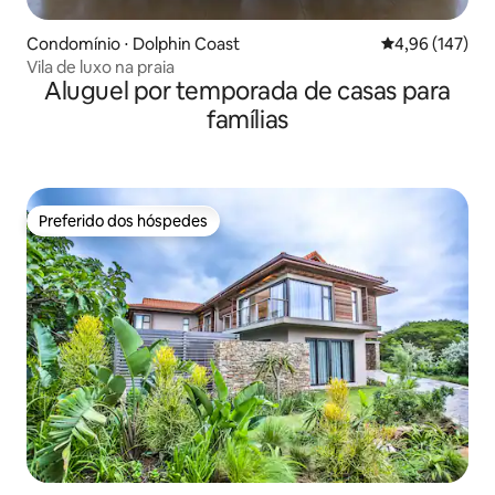
Condomínio ⋅ Dolphin Coast
4,96 de uma av
4,96 (147)
Vila de luxo na praia
Aluguel por temporada de casas para
famílias
Preferido dos hóspedes
Preferido dos hóspedes