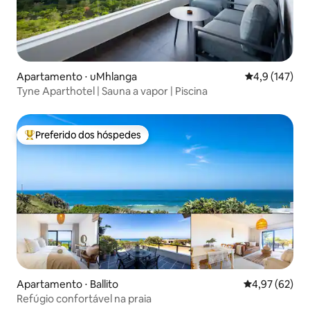
Apartamento ⋅ uMhlanga
4,9 de uma av
4,9 (147)
Tyne Aparthotel | Sauna a vapor | Piscina
Preferido dos hóspedes
Entre os melhores preferidos dos hóspedes
Apartamento ⋅ Ballito
4,97 de uma a
4,97 (62)
Refúgio confortável na praia