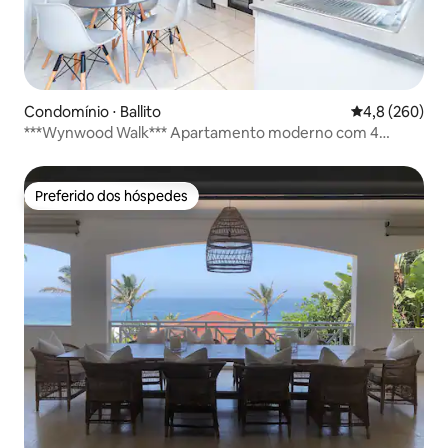
Condomínio ⋅ Ballito
4,8 de uma av
4,8 (260)
***Wynwood Walk*** Apartamento moderno com 4
camas
Preferido dos hóspedes
Preferido dos hóspedes