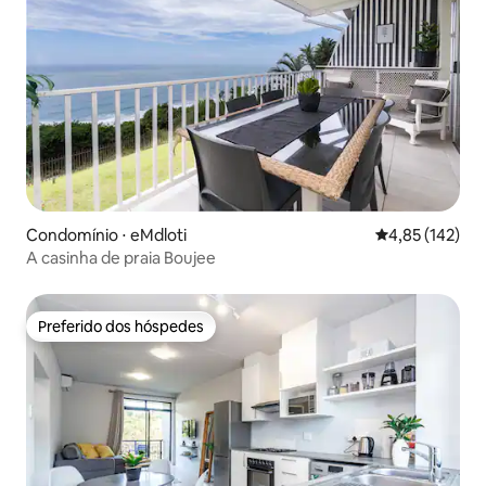
Condomínio ⋅ eMdloti
4,85 de uma av
4,85 (142)
A casinha de praia Boujee
Preferido dos hóspedes
Preferido dos hóspedes