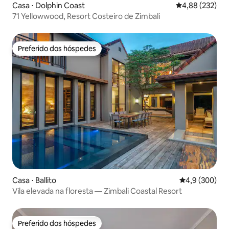
Casa ⋅ Dolphin Coast
4,88 de uma av
4,88 (232)
71 Yellowwood, Resort Costeiro de Zimbali
Preferido dos hóspedes
Preferido dos hóspedes
Casa ⋅ Ballito
4,9 de uma av
4,9 (300)
Vila elevada na floresta — Zimbali Coastal Resort
Preferido dos hóspedes
Preferido dos hóspedes