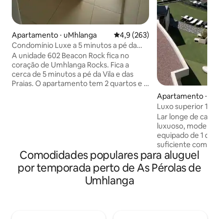
Apartamento ⋅ uMhlanga
4,9 de uma avaliação média de 
4,9 (263)
Condomínio Luxe a 5 minutos a pé da
Praia e Aldeia de Umhlanga
A unidade 602 Beacon Rock fica no
coração de Umhlanga Rocks. Fica a
cerca de 5 minutos a pé da Vila e das
Praias. O apartamento tem 2 quartos e 2
banheiros. A cozinha, sala de jantar e
Apartamento ⋅ uM
sala de estar são um conceito moderno
Luxo superior 1 qu
de plano aberto. A cozinha tem uma
em The Pearls
Lar longe de casa
copa separada com uma máquina de
luxuoso, moderno
lavar louça e todos os utensílios de
equipado de 1 qua
cozinha necessários, incluindo uma
suficiente com vis
cafeteira Nespresso. A unidade também
Comodidades populares para aluguel
Whalebone. Sem derramamento de
tem uma máquina de lavar e secar
carga!! O prédio 
por temporada perto de As Pérolas de
roupa. A unidade tem Wi-Fi e uma smart
alimenta todo o p
TV. O pátio da frente tem assentos de
Umhlanga
derramamento de 
jantar para 4 pessoas. A Unidade
Eletrodomésticos
também inclui 2 estacionamentos
primeira linha. Vistas deslumbrantes
seguros.
para o mar, com 
DStv Compact, Wi-F