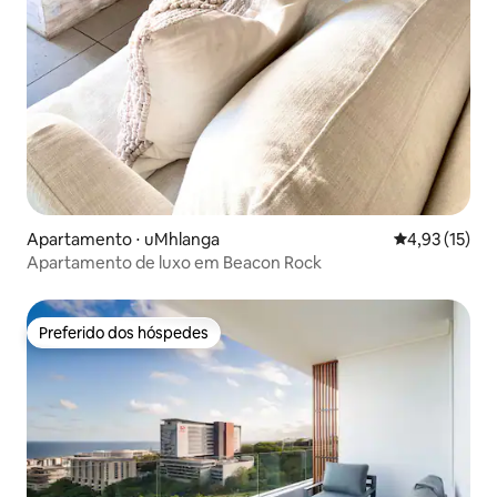
Apartamento ⋅ uMhlanga
4,93 de uma a
4,93 (15)
Apartamento de luxo em Beacon Rock
Preferido dos hóspedes
Preferido dos hóspedes