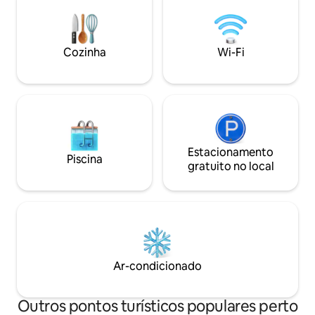
condicionado cent
apartamento. Toalhas de piscina,
banheiro e comodi
Cozinha
Wi-Fi
fornecidas. Estacionamento secreto
seguro com segur
Estacionamento
Piscina
gratuito no local
Ar-condicionado
Outros pontos turísticos populares perto