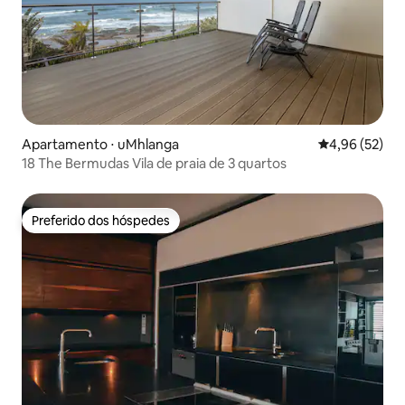
Apartamento ⋅ uMhlanga
4,96 de uma a
4,96 (52)
18 The Bermudas Vila de praia de 3 quartos
Preferido dos hóspedes
Preferido dos hóspedes