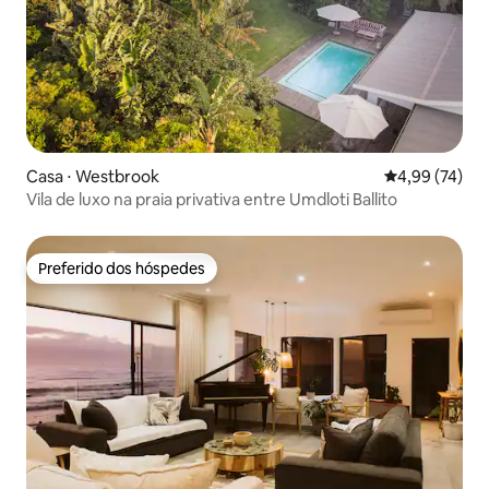
Casa ⋅ Westbrook
4,99 de uma a
4,99 (74)
Vila de luxo na praia privativa entre Umdloti Ballito
Preferido dos hóspedes
Preferido dos hóspedes