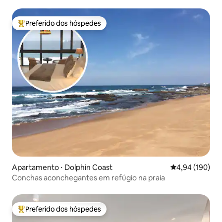
Preferido dos hóspedes
Entre os melhores preferidos dos hóspedes
Apartamento ⋅ Dolphin Coast
4,94 de uma av
4,94 (190)
Conchas aconchegantes em refúgio na praia
Preferido dos hóspedes
Entre os melhores preferidos dos hóspedes