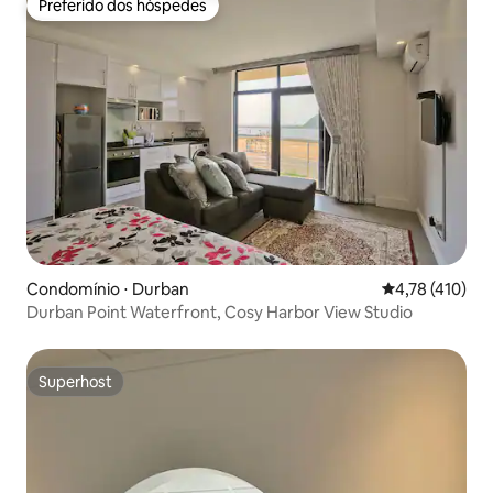
Preferido dos hóspedes
Preferido dos hóspedes
Condomínio ⋅ Durban
4,78 de uma av
4,78 (410)
Durban Point Waterfront, Cosy Harbor View Studio
Superhost
Superhost