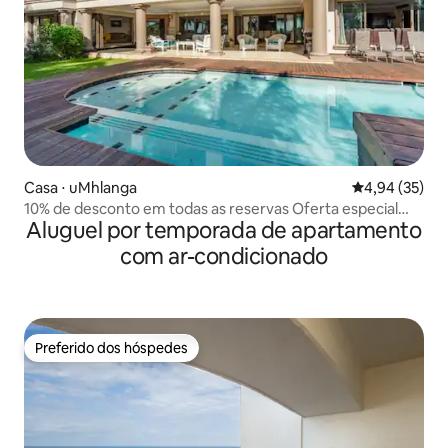
Casa ⋅ uMhlanga
4,94 de uma a
4,94 (35)
10% de desconto em todas as reservas Oferta especial
Aluguel por temporada de apartamento
agora
com ar-condicionado
Preferido dos hóspedes
Preferido dos hóspedes