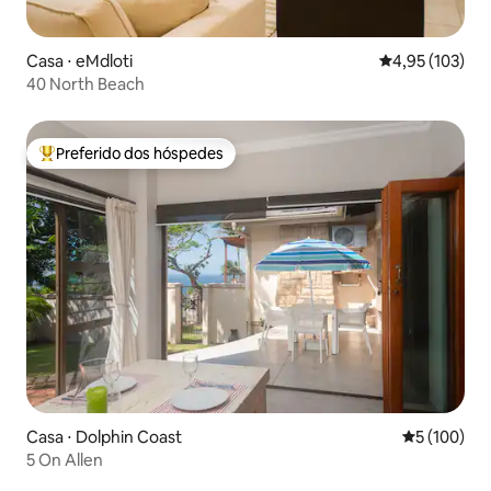
Casa ⋅ eMdloti
4,95 de uma av
4,95 (103)
40 North Beach
Preferido dos hóspedes
Entre os melhores preferidos dos hóspedes
Casa ⋅ Dolphin Coast
5 de uma av
5 (100)
5 On Allen