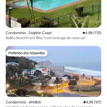
Condomínio ⋅ Dolphin Coast
4,98 de uma av
4,98 (170)
Ballito Beachfront Bliss *com energia de reserva*
Preferido dos hóspedes
Preferido dos hóspedes
Condomínio ⋅ eMdloti
4,95 de uma av
4,95 (101)