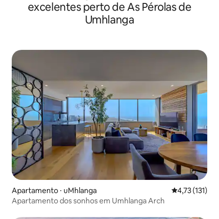
excelentes perto de As Pérolas de
Umhlanga
Apartamento ⋅ uMhlanga
4,73 de uma av
4,73 (131)
Apartamento dos sonhos em Umhlanga Arch