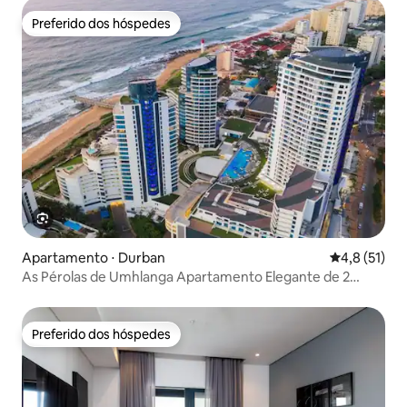
Preferido dos hóspedes
Preferido dos hóspedes
Apartamento ⋅ Durban
4,8 de uma a
4,8 (51)
As Pérolas de Umhlanga Apartamento Elegante de 2
Quartos
Preferido dos hóspedes
Preferido dos hóspedes