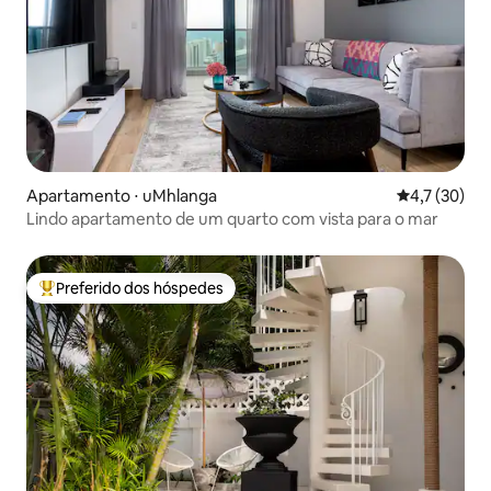
Apartamento ⋅ uMhlanga
4,7 de uma a
4,7 (30)
Lindo apartamento de um quarto com vista para o mar
Preferido dos hóspedes
Entre os melhores preferidos dos hóspedes