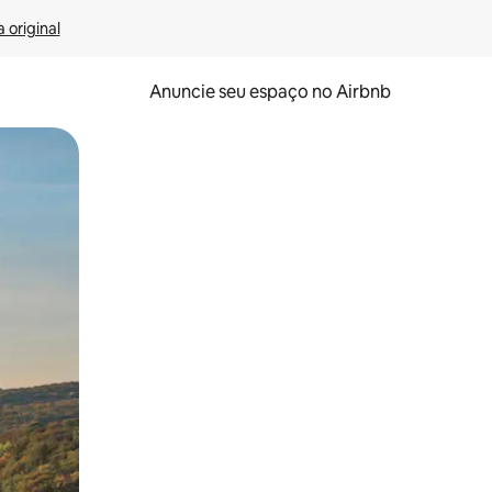
 original
Anuncie seu espaço no Airbnb
 deslizando o dedo na tela.