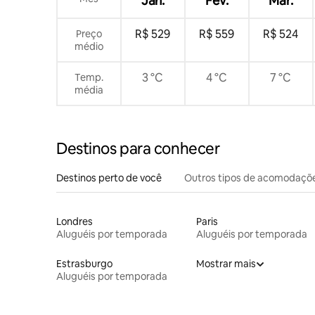
Jan.
Fev.
Mar.
R$ 529
R$ 559
R$ 524
Preço
médio
3 °C
4 °C
7 °C
Temp.
média
Destinos para conhecer
Destinos perto de você
Outros tipos de acomodaçõ
Londres
Paris
Aluguéis por temporada
Aluguéis por temporada
Estrasburgo
Mostrar mais
Aluguéis por temporada