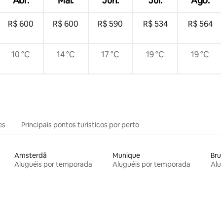
Abr.
Mai.
Jun.
Jul.
Ago.
R$ 600
R$ 600
R$ 590
R$ 534
R$ 564
10 °C
14 °C
17 °C
19 °C
19 °C
es
Principais pontos turísticos por perto
Amsterdã
Munique
Bru
Aluguéis por temporada
Aluguéis por temporada
Al