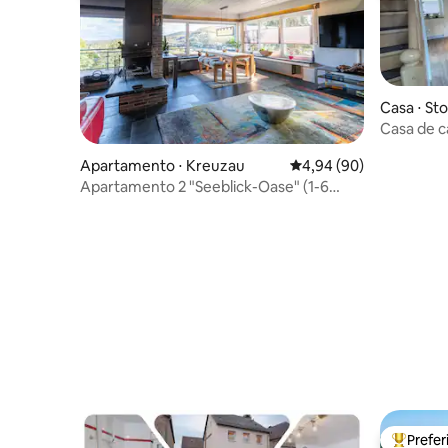
Casa ⋅ St
Casa de c
Apartamento ⋅ Kreuzau
4,94 de uma avaliação 
4,94 (90)
Apartamento 2 "Seeblick-Oase" (1-6
pessoas)
Prefe