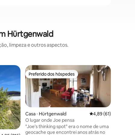
em Hürtgenwald
o, limpeza e outros aspectos.
Townhous
Preferido dos hóspedes
Prefe
Preferido dos hóspedes
Entre o
Casa de f
Casa de 
mobiliad
espaço de
inverno 
canto de 
dardos e
Casa ⋅ Hürtgenwald
4,89 de uma avaliação
4,89 (61)
hóspede e
O lugar onde Joe pensa
Uma esca
"Joe's thinking spot" era o nome de uma
ções
ao jardim
geocache que encontrei anos atrás no