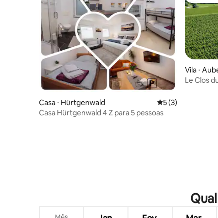
Entre os
Vila ⋅ Aub
Le Clos d
natureza
Casa ⋅ Hürtgenwald
5 de uma avaliação
5 (3)
Casa Hürtgenwald 4 Z para 5 pessoas
Qual
Mês