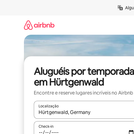
Pular
Algu
para
o
conteúdo
Aluguéis por temporada
em Hürtgenwald
Encontre e reserve lugares incríveis no Airbnb
Localização
Quando os resultados estiverem disponíveis, expl
Check-in