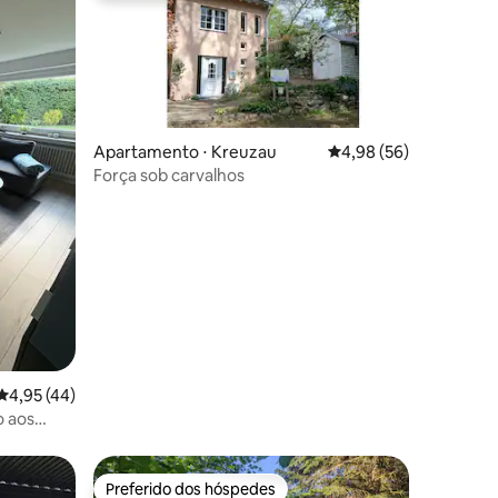
ções
Apartamento ⋅ Kreuzau
4,98 de uma avaliação
4,98 (56)
Força sob carvalhos
4,95 de uma avaliação média de 5, 44 avaliações
4,95 (44)
o aos
Preferido dos hóspedes