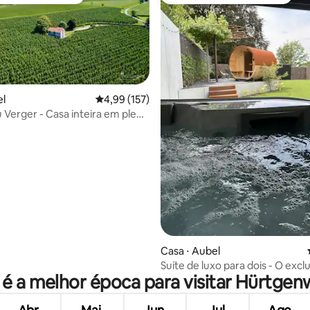
 melhores preferidos dos hóspedes
Entre os melhores preferidos d
el
4,99 de uma avaliação média de 5, 157 avalia
4,99 (157)
u Verger - Casa inteira em plena
 média de 5, 3 avaliações
Casa ⋅ Aubel
Suíte de luxo para dois - O excl
 é a melhor época para visitar Hürtgen
Caractère