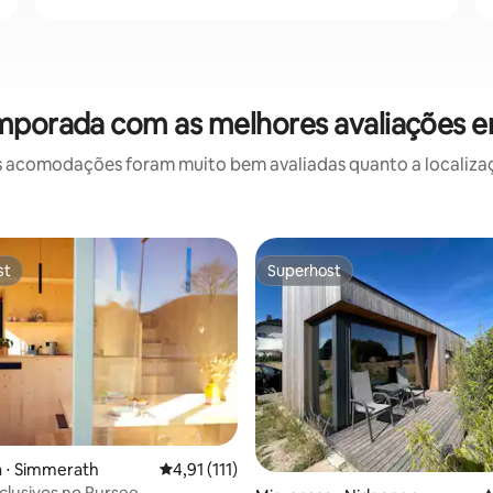
emporada com as melhores avaliações 
 acomodações foram muito bem avaliadas quanto a localizaçã
st
Superhost
st
Superhost
média de 5, 30 avaliações
 ⋅ Simmerath
4,91 de uma avaliação média de 5, 111 avalia
4,91 (111)
clusivos no Rursee —