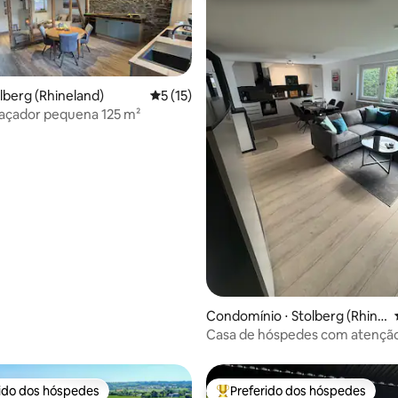
olberg (Rhineland)
5 de uma avaliação média de 5, 15 avalia
5 (15)
açador pequena 125 m²
média de 5, 90 avaliações
Condomínio ⋅ Stolberg (Rhine
land)
Casa de hóspedes com atençã
detalhes perto de Eifel
rido dos hóspedes
Preferido dos hóspedes