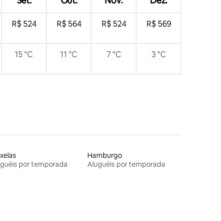
Set.
Out.
Nov.
Dez.
R$ 524
R$ 564
R$ 524
R$ 569
15 °C
11 °C
7 °C
3 °C
xelas
Hamburgo
uguéis por temporada
Aluguéis por temporada