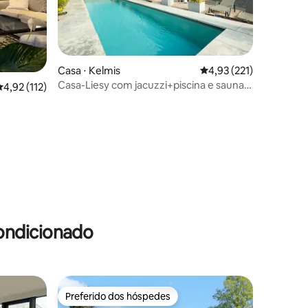
Casa ⋅ Kelmis
4,93 de uma avaliação 
4,93 (221)
Casa-Liesy com jacuzzi+piscina e sauna
,92 de uma avaliação média de 5, 112 avaliações
4,92 (112)
+lareira
ções
ondicionado
Preferido dos hóspedes
os hóspedes
Preferido dos hóspedes