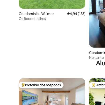
Condomínio ⋅ Waimes
4,94 de uma avaliação m
4,94 (133)
Os Rododendros
Condomín
No canto 
Alu
Preferido dos hóspedes
Prefe
Entre os melhores preferidos dos hóspedes
Entre os