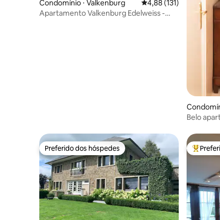
Condomínio ⋅ Valkenburg
4,88 de uma avaliação m
4,88 (131)
Apartamento Valkenburg Edelweiss -
tranquilo - natureza
Condomíni
Belo apar
Pieter
Preferido dos hóspedes
Prefe
Preferido dos hóspedes
Entre os