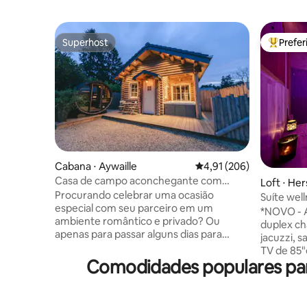
Superhost
Prefe
Superhost
Entre os
Cabana ⋅ Aywaille
4,91 de uma avaliação m
4,91 (206)
Casa de campo aconchegante com
Loft ⋅ Her
jacuzzi e sauna em região incrível
Procurando celebrar uma ocasião
Suíte well
especial com seu parceiro em um
*NOVO - 
ambiente romântico e privado? Ou
duplex ch
apenas para passar alguns dias para
jacuzzi, s
escapar das cidades agitadas? Então
TV de 85
venha para esta acolhedora e recém-
Comodidades populares par
em frente à ent
construída casa de madeira, equipada
independente
com uma grande jacuzzi (coberta),
na reserva: 🕓 Entrada antecipa
disponível durante todo o ano. A casa de
16:15 em vez d