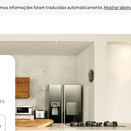
mas informações foram traduzidas automaticamente. 
Mostrar idioma
ito
ore-os usando as seta para cima e para baixo do teclado ou tocando e