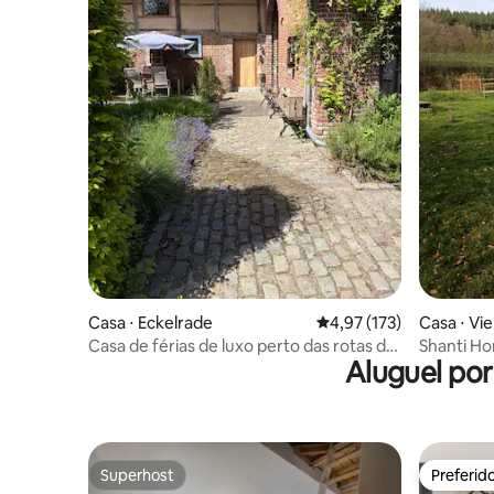
Casa ⋅ Eckelrade
4,97 de uma avaliação m
4,97 (173)
Casa ⋅ Vie
Casa de férias de luxo perto das rotas de
Shanti Ho
Aluguel po
colinas do sul de Limburg
amigos
Superhost
Preferid
Superhost
Preferid