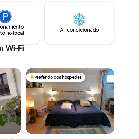
infinidade de comodidades, incluindo Wi-
 Uma
Fi. Estamos localizados a 12 km de Durbuy
nalina, a
e 35 km de Francorchamps. O check-in é
ção das
a partir das 16h e o check-out é às 11h.
ionamento
Ar-condicionado
to no local
 Wi-Fi
Preferido dos hóspedes
Entre os melhores preferidos dos hóspedes