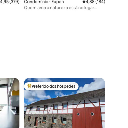
,95 de uma avaliação média de 5, 379 avaliações
4,95 (379)
Condomínio ⋅ Eupen
4,88 de uma avaliação 
4,88 (184)
Quem ama a natureza está no lugar
certo!
ções
Preferido dos hóspedes
Entre os melhores preferidos dos hóspedes