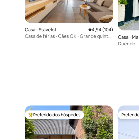
Casa ⋅ Stavelot
4,94 de uma avaliação m
4,94 (104)
Casa de férias · Cães OK · Grande quintal
Casa ⋅ M
· Estacionamento gratuito
Duende -
Preferido dos hóspedes
Preferid
Entre os melhores preferidos dos hóspedes
Preferid