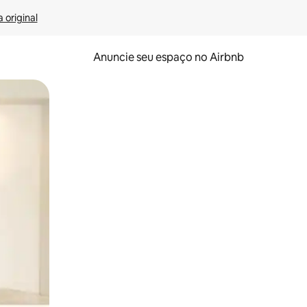
 original
Anuncie seu espaço no Airbnb
 deslizando o dedo na tela.