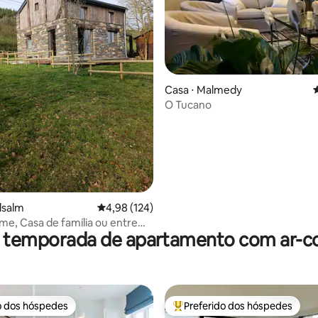
Casa ⋅ Malmedy
4
O Tucano
édia de 5, 173 avaliações
lsalm
4,98 de uma avaliação média de 5, 124 avalia
4,98 (124)
me, Casa de família ou entre
r temporada de apartamento com ar-c
o dos hóspedes
Preferido dos hóspedes
o dos hóspedes
Entre os melhores preferidos d