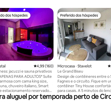
rido dos hóspedes
Preferido dos hóspedes
 melhores preferidos dos hóspedes
Preferido dos hóspedes
édia de 5, 206 avaliações
stal
4,99 de uma avaliação média de 5, 160 avalia
4,99 (160)
Microcasa ⋅ Stavelot
4
ness: jacuzzi e sauna privativos
Le Grand Biseu
APENAS PARA ADULTOS* Suíte
Design de contêineres entre o 
armosa com cama king size,
Fagnes e o circuito. Fique em um
auna, chuveiro italiano, Smart
contêiner Tiny House confortáve
"e estacionamento reservado
para casais. A 5 minutos do lendário
a aluguel por temporada perto de Cir
rada 🅿️ Entrada/saída
circuito de Spa-Francorchamps,
 via código digital Extras ✨
ritmo dos eventos automobilíst
da (às
Caminhe em Hautes Fagnes, es
e 18:00) 🕐 Checkout
inverno, pratique paraquedism