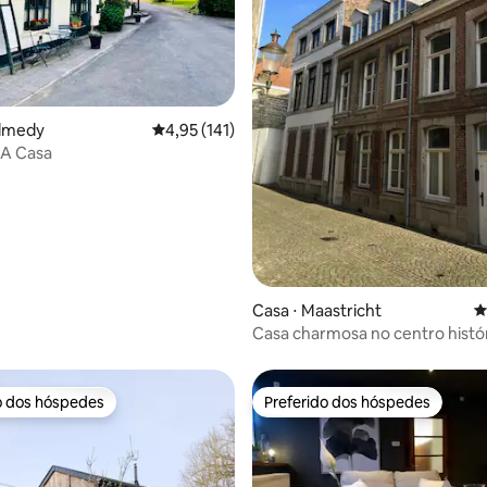
édia de 5, 104 avaliações
almedy
4,95 de uma avaliação média de 5, 141 avalia
4,95 (141)
 A Casa
Casa ⋅ Maastricht
4
Casa charmosa no centro histó
o dos hóspedes
Preferido dos hóspedes
o dos hóspedes
Preferido dos hóspedes