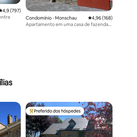
4,9 de uma avaliação média de 5, 797 avaliações
4,9 (797)
entre
Condomínio ⋅ Monschau
4,96 de uma avaliação 
4,96 (168)
Apartamento em uma casa de fazenda
reformada
ções
lias
Preferido dos hóspedes
os hóspedes
Entre os melhores preferidos dos hóspedes