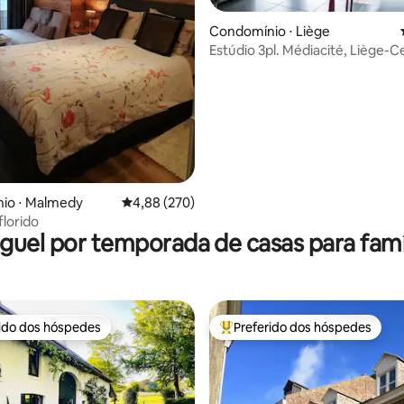
Condomínio ⋅ Liège
Estúdio 3pl. Médiacité, Liège-C
édia de 5, 133 avaliações
io ⋅ Malmedy
4,88 de uma avaliação média de 5, 270 avalia
4,88 (270)
florido
guel por temporada de casas para famí
rido dos hóspedes
Preferido dos hóspedes
 melhores preferidos dos hóspedes
Entre os melhores preferidos d