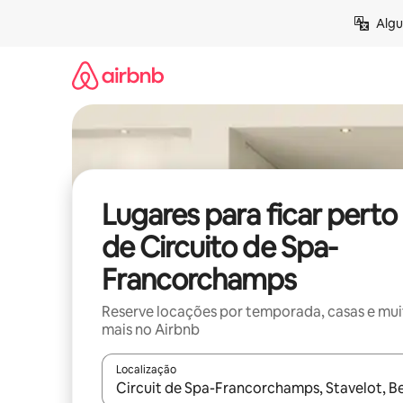
Pular
Algu
para
o
conteúdo
Lugares para ficar perto
de Circuito de Spa-
Francorchamps
Reserve locações por temporada, casas e mu
mais no Airbnb
Localização
Quando os resultados estiverem disponíveis, expl