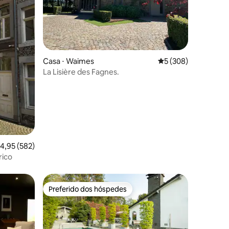
ções
Casa ⋅ Waimes
5 de uma avaliação 
5 (308)
La Lisière des Fagnes.
,95 de uma avaliação média de 5, 582 avaliações
4,95 (582)
rico
Preferido dos hóspedes
Preferido dos hóspedes