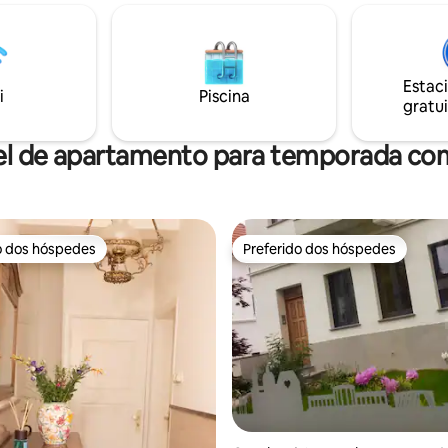
13h em vez de 11h) 💖
relaxe nos banhos termais de Spa.
ntica Prato 🍖🧀 de
estadia entre a natureza, a adre
em
calma e a desconexão, no cora
 de relaxamento DUO de 50
Ardenas belgas. Original, aconchegante
Estac
em uma mesa em nossa sala de
e exótica: viva a experiência da
i
Piscina
gratui
ós a
microcasa ao máximo.
ão da reserva
el de apartamento para temporada com
o dos hóspedes
Preferido dos hóspedes
o dos hóspedes
Preferido dos hóspedes