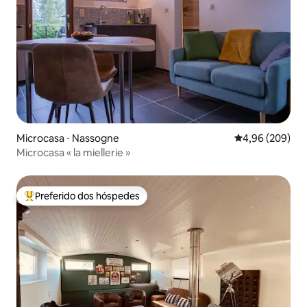
Microcasa ⋅ Nassogne
4,96 de uma ava
4,96 (209)
Microcasa « la miellerie »
Preferido dos hóspedes
Entre os melhores preferidos dos hóspedes