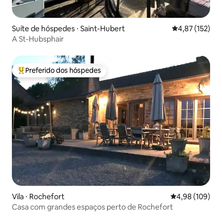
Suíte de hóspedes ⋅ Saint-Hubert
4,87 de uma av
4,87 (152)
A St-Hubsphair
Preferido dos hóspedes
Entre os melhores preferidos dos hóspedes
Vila ⋅ Rochefort
4,98 de uma av
4,98 (109)
Casa com grandes espaços perto de Rochefort