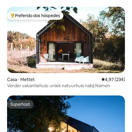
Preferido dos hóspedes
Entre os melhores preferidos dos hóspedes
Casa ⋅ Mettet
4,97 de uma av
4,97 (234)
Verder vakantiehuis: uniek natuurhuis nabij Namen
Superhost
Superhost