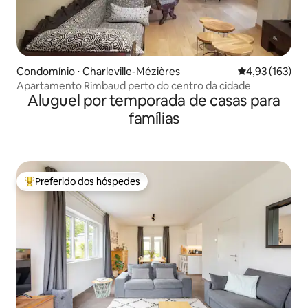
Condomínio ⋅ Charleville-Mézières
4,93 de uma av
4,93 (163)
Apartamento Rimbaud perto do centro da cidade
Aluguel por temporada de casas para
famílias
Preferido dos hóspedes
Entre os melhores preferidos dos hóspedes