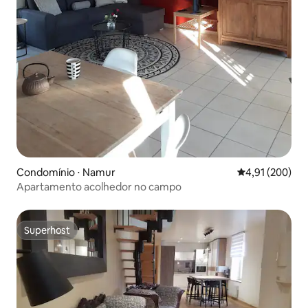
Condomínio ⋅ Namur
4,91 de uma av
4,91 (200)
Apartamento acolhedor no campo
Superhost
Superhost