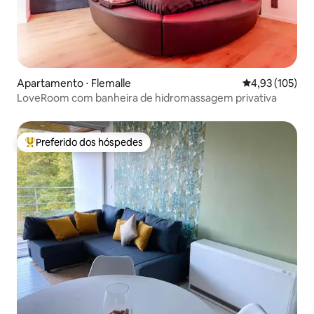
Apartamento ⋅ Flemalle
4,93 de uma av
4,93 (105)
LoveRoom com banheira de hidromassagem privativa
Preferido dos hóspedes
Entre os melhores preferidos dos hóspedes