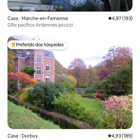
Casa ⋅ Marche-en-Famenne
4,97 de uma av
4,97 (193)
Gîte pacífico Ardennes jacuzzi
Preferido dos hóspedes
Entre os melhores preferidos dos hóspedes
Casa ⋅ Durbuy
4,93 de uma av
4,93 (189)