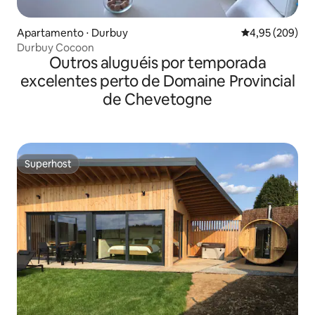
Apartamento ⋅ Durbuy
4,95 de uma ava
4,95 (209)
Durbuy Cocoon
Outros aluguéis por temporada
excelentes perto de Domaine Provincial
de Chevetogne
Superhost
Superhost