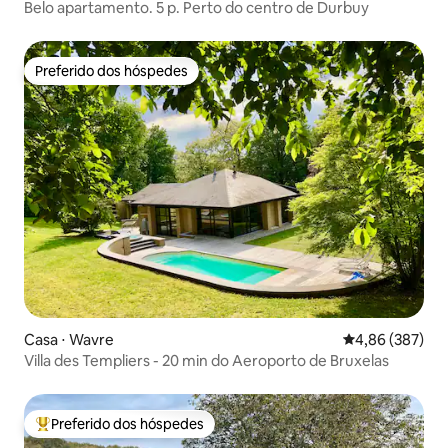
Belo apartamento. 5 p. Perto do centro de Durbuy
Preferido dos hóspedes
Preferido dos hóspedes
Casa ⋅ Wavre
4,86 de uma ava
4,86 (387)
Villa des Templiers - 20 min do Aeroporto de Bruxelas
Preferido dos hóspedes
Entre os melhores preferidos dos hóspedes