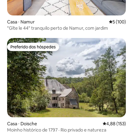
Casa ⋅ Namur
5 de uma av
5 (100)
"Gîte le 44" tranquilo perto de Namur, com jardim
Preferido dos hóspedes
Preferido dos hóspedes
Casa ⋅ Doische
4,88 de uma av
4,88 (153)
Moinho histórico de 1797 · Rio privado e natureza