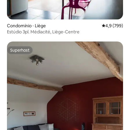
Condomínio ⋅ Liège
4,9 de uma av
4,9 (799)
Estúdio 3pl. Médiacité, Liège-Centre
Superhost
Superhost