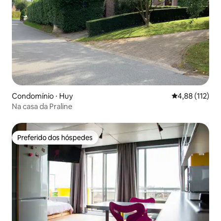
Condomínio ⋅ Huy
4,88 de uma av
4,88 (112)
Na casa da Praline
Preferido dos hóspedes
Preferido dos hóspedes