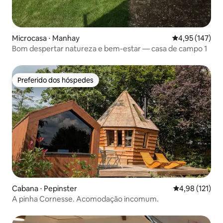
Microcasa ⋅ Manhay
4,95 de uma av
4,95 (147)
Bom despertar natureza e bem-estar — casa de campo 1
Preferido dos hóspedes
Preferido dos hóspedes
Cabana ⋅ Pepinster
4,98 de uma av
4,98 (121)
A pinha Cornesse. Acomodação incomum.