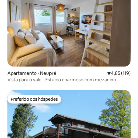
Apartamento ⋅ Neupré
4,85 de uma av
4,85 (119)
Vista para o vale - Estúdio charmoso com mezanino
Preferido dos hóspedes
Preferido dos hóspedes