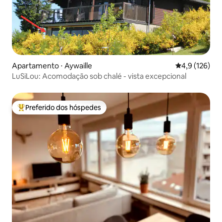
Apartamento ⋅ Aywaille
4,9 de uma av
4,9 (126)
LuSiLou: Acomodação sob chalé - vista excepcional
Preferido dos hóspedes
Entre os melhores preferidos dos hóspedes