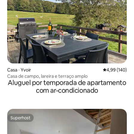
Casa ⋅ Yvoir
4,99 de uma av
4,99 (140)
Casa de campo, lareira e terraço amplo
Aluguel por temporada de apartamento
com ar-condicionado
Superhost
Superhost