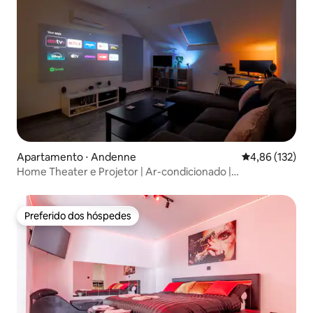
Apartamento ⋅ Andenne
4,86 de uma av
4,86 (132)
Home Theater e Projetor | Ar-condicionado |
Estacionamento
Preferido dos hóspedes
Preferido dos hóspedes