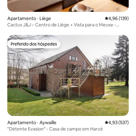
Apartamento ⋅ Liège
4,96 de uma av
4,96 (139)
Cactus J&J – Centro de Liège + Vista para o Meuse -
AIRCO
Preferido dos hóspedes
Preferido dos hóspedes
Apartamento ⋅ Aywaille
4,93 de uma av
4,93 (537)
"Détente Evasion" - Casa de campo em Harzé