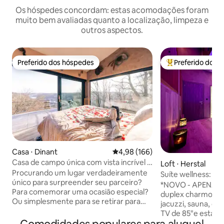
Os hóspedes concordam: estas acomodações foram
muito bem avaliadas quanto a localização, limpeza e
outros aspectos.
Preferido dos hóspedes
Preferido dos 
Preferido dos hóspedes
Entre os melhore
Casa ⋅ Dinant
4,98 de uma avaliação média de 
4,98 (166)
Casa de campo única com vista incrível e
Loft ⋅ Herstal
bem-estar privado
Procurando um lugar verdadeiramente
Suíte wellness: jac
único para surpreender seu parceiro?
*NOVO - APENAS 
Para comemorar uma ocasião especial?
duplex charmosa c
Ou simplesmente para se retirar para
jacuzzi, sauna, chu
um local tranquilo depois de um dia
TV de 85"e estac
estressante? Então venha para El
em frente à entrada 🅿️ Entra