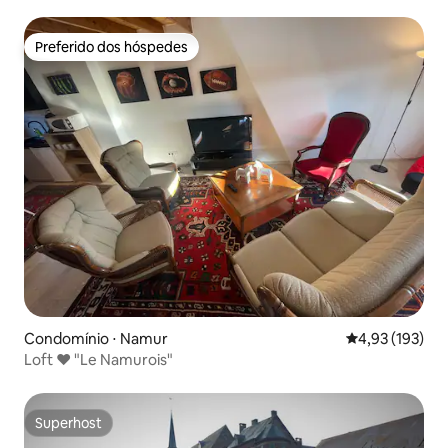
Preferido dos hóspedes
Preferido dos hóspedes
Condomínio ⋅ Namur
4,93 de uma av
4,93 (193)
Loft ❤️ "Le Namurois"
Superhost
Superhost