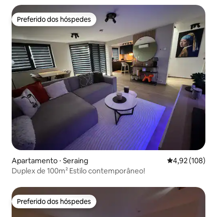
Preferido dos hóspedes
Preferido dos hóspedes
Apartamento ⋅ Seraing
4,92 de uma av
4,92 (108)
Duplex de 100m² Estilo contemporâneo!
Preferido dos hóspedes
Preferido dos hóspedes