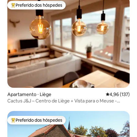
Preferido dos hóspedes
Entre os melhores preferidos dos hóspedes
Apartamento ⋅ Liège
4,96 de uma av
4,96 (137)
Cactus J&J – Centro de Liège + Vista para o Meuse -
AIRCO
Preferido dos hóspedes
Entre os melhores preferidos dos hóspedes