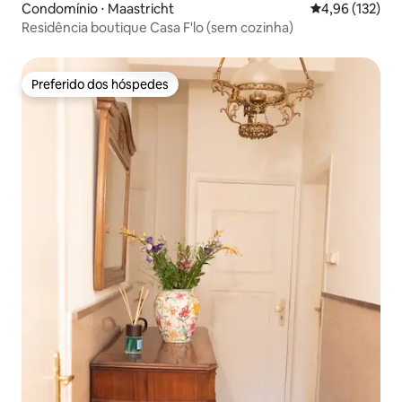
Condomínio ⋅ Maastricht
4,96 de uma av
4,96 (132)
Residência boutique Casa F'lo (sem cozinha)
Preferido dos hóspedes
Preferido dos hóspedes