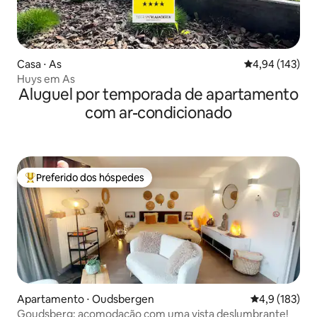
Casa ⋅ As
4,94 de uma av
4,94 (143)
Huys em As
Aluguel por temporada de apartamento
com ar-condicionado
Preferido dos hóspedes
Entre os melhores preferidos dos hóspedes
Apartamento ⋅ Oudsbergen
4,9 de uma av
4,9 (183)
Goudsberg: acomodação com uma vista deslumbrante!