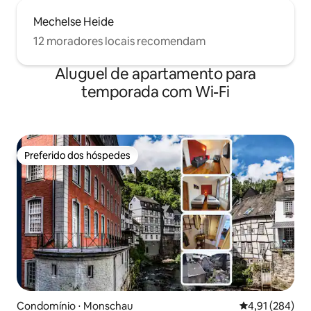
Mechelse Heide
12 moradores locais recomendam
Aluguel de apartamento para
temporada com Wi-Fi
Preferido dos hóspedes
Preferido dos hóspedes
Condomínio ⋅ Monschau
4,91 de uma av
4,91 (284)