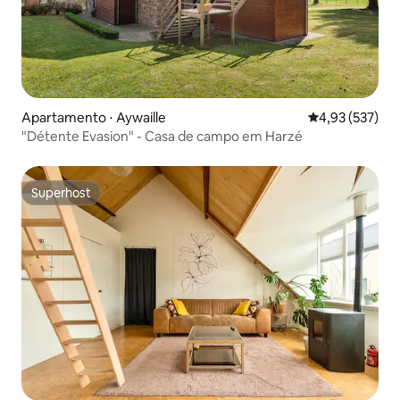
Apartamento ⋅ Aywaille
4,93 de uma av
4,93 (537)
"Détente Evasion" - Casa de campo em Harzé
Superhost
Superhost