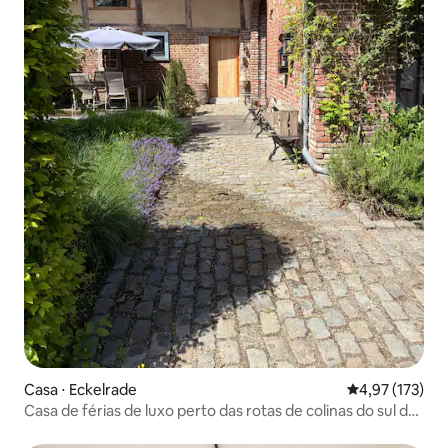
Casa ⋅ Eckelrade
4,97 de uma av
4,97 (173)
Casa de férias de luxo perto das rotas de colinas do sul de
Limburg