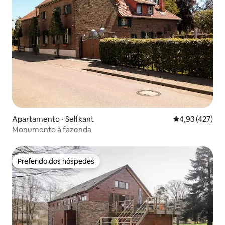
Apartamento ⋅ Selfkant
4,93 de uma av
4,93 (427)
Monumento à fazenda
Preferido dos hóspedes
Preferido dos hóspedes