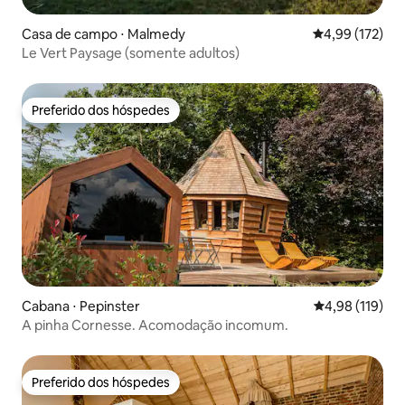
Casa de campo ⋅ Malmedy
4,99 de uma av
4,99 (172)
Le Vert Paysage (somente adultos)
Preferido dos hóspedes
Preferido dos hóspedes
Cabana ⋅ Pepinster
4,98 de uma av
4,98 (119)
A pinha Cornesse. Acomodação incomum.
Preferido dos hóspedes
Preferido dos hóspedes