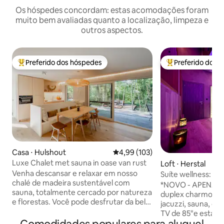
Os hóspedes concordam: estas acomodações foram
muito bem avaliadas quanto a localização, limpeza e
outros aspectos.
Preferido dos hóspedes
Preferido dos 
Entre os melhores preferidos dos hóspedes
Entre os melhore
Casa ⋅ Hulshout
4,99 de uma avaliação média de 
4,99 (103)
Luxe Chalet met sauna in oase van rust
Loft ⋅ Herstal
Venha descansar e relaxar em nosso
Suíte wellness: jac
chalé de madeira sustentável com
*NOVO - APENAS 
sauna, totalmente cercado por natureza
duplex charmosa c
e florestas. Você pode desfrutar da bela
jacuzzi, sauna, chu
reserva natural de Goor-Asbroek ou
TV de 85"e estac
fazer um passeio esportivo e aproveitar
em frente à entrada 🅿️ Entra