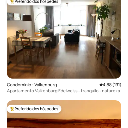
Preferido dos hóspedes
Entre os melhores preferidos dos hóspedes
Condomínio ⋅ Valkenburg
4,88 de uma av
4,88 (131)
Apartamento Valkenburg Edelweiss - tranquilo - natureza
Preferido dos hóspedes
Entre os melhores preferidos dos hóspedes