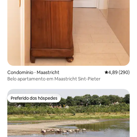
Condomínio ⋅ Maastricht
4,89 de uma ava
4,89 (290)
Belo apartamento em Maastricht Sint-Pieter
Preferido dos hóspedes
Preferido dos hóspedes