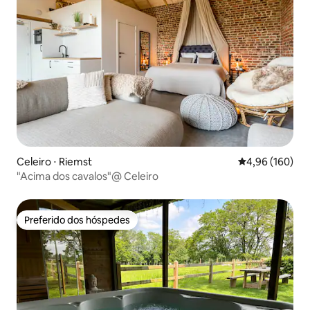
Celeiro ⋅ Riemst
4,96 de uma av
4,96 (160)
"Acima dos cavalos"@ Celeiro
Preferido dos hóspedes
Preferido dos hóspedes