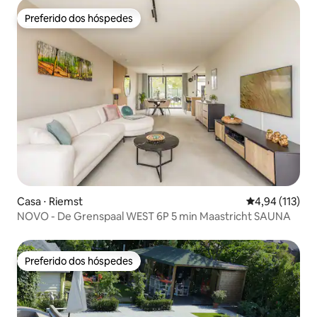
Preferido dos hóspedes
Preferido dos hóspedes
Casa ⋅ Riemst
4,94 de uma av
4,94 (113)
NOVO - De Grenspaal WEST 6P 5 min Maastricht SAUNA
Preferido dos hóspedes
Preferido dos hóspedes