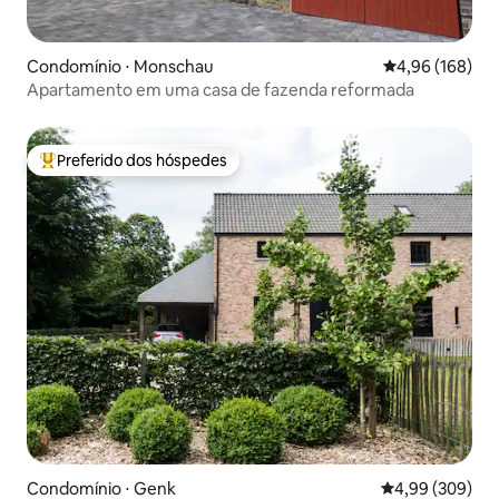
Condomínio ⋅ Monschau
4,96 de uma av
4,96 (168)
Apartamento em uma casa de fazenda reformada
Preferido dos hóspedes
Entre os melhores preferidos dos hóspedes
Condomínio ⋅ Genk
4,99 de uma ava
4,99 (309)