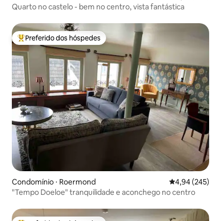
Quarto no castelo - bem no centro, vista fantástica
Preferido dos hóspedes
Entre os melhores preferidos dos hóspedes
Condomínio ⋅ Roermond
4,94 de uma ava
4,94 (245)
"Tempo Doeloe" tranquilidade e aconchego no centro