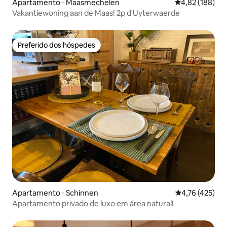
Apartamento ⋅ Maasmechelen
4,82 de uma av
4,82 (188)
Vakantiewoning aan de Maas! 2p d'Uyterwaerde
Preferido dos hóspedes
Preferido dos hóspedes
Apartamento ⋅ Schinnen
4,76 de uma av
4,76 (425)
Apartamento privado de luxo em área natural!