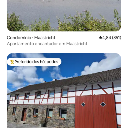
Condomínio ⋅ Maastricht
4,84 de uma av
4,84 (351)
Apartamento encantador em Maastricht
Preferido dos hóspedes
Entre os melhores preferidos dos hóspedes