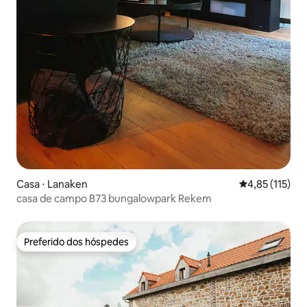
Casa ⋅ Lanaken
4,85 de uma av
4,85 (115)
casa de campo B73 bungalowpark Rekem
Preferido dos hóspedes
Preferido dos hóspedes