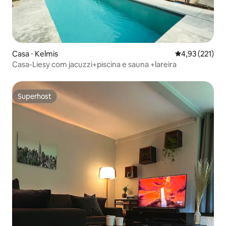
Casa ⋅ Kelmis
4,93 de uma av
4,93 (221)
Casa-Liesy com jacuzzi+piscina e sauna +lareira
Superhost
Superhost