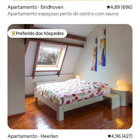
Apartamento ⋅ Eindhoven
4,89 de uma ava
4,89 (696)
Apartamento espaçoso perto do centro com sauna
Preferido dos hóspedes
Entre os melhores preferidos dos hóspedes
Apartamento ⋅ Heerlen
4,96 de uma av
4,96 (427)