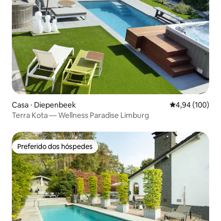
Casa ⋅ Diepenbeek
4,94 de uma av
4,94 (100)
Terra Kota — Wellness Paradise Limburg
Preferido dos hóspedes
Preferido dos hóspedes