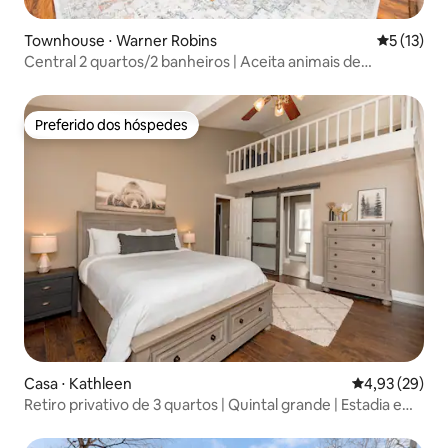
Townhouse ⋅ Warner Robins
5 de uma a
5 (13)
Central 2 quartos/2 banheiros | Aceita animais de
estimação | Quintal cercado
Preferido dos hóspedes
Preferido dos hóspedes
Casa ⋅ Kathleen
4,93 de uma a
4,93 (29)
Retiro privativo de 3 quartos | Quintal grande | Estadia em
família