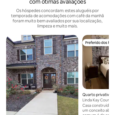
com ótimas avaliações
Os hóspedes concordam: estes aluguéis por
temporada de acomodações com café da manhã
foram muito bem avaliados por sua localização,
limpeza e muito mais.
Preferido dos hó
Preferido dos hó
Quarto privativo ⋅
bins
Linda Kay Court (
HMC
Casa construída e
um conceito aberto. O piso da