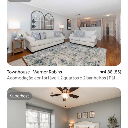
Superhost
Townhouse ⋅ Warner Robins
4,88 de uma a
4,88 (85)
Acomodação confortável | 2 quartos e 2 banheiros | Pátio
privativo | Perto da RAFB
Superhost
Superhost