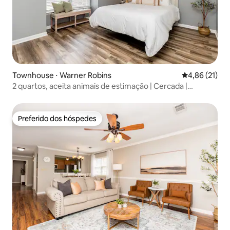
Townhouse ⋅ Warner Robins
4,86 de uma a
4,86 (21)
2 quartos, aceita animais de estimação | Cercada |
Localização privilegiada em Warner Robins
Preferido dos hóspedes
Preferido dos hóspedes