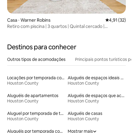
Casa ⋅ Warner Robins
4,91 de uma a
4,91 (32)
Retiro com piscina | 3 quartos | Quintal cercado |
Localização privilegiada em West Royal
Destinos para conhecer
Outros tipos de acomodações
Principais pontos turísticos po
Locações por temporada com piscina
Aluguéis de espaços ideais para famílias
Houston County
Houston County
Aluguéis de apartamentos
Aluguéis de espaços que aceitam animais de estimação
Houston County
Houston County
Aluguel por temporada de townhouses
Aluguéis de casas
Houston County
Houston County
Aluguéis por temporada com café da manhã
Mostrar mais