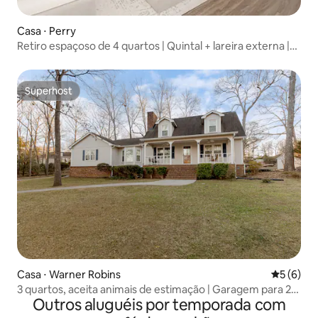
Casa ⋅ Perry
Retiro espaçoso de 4 quartos | Quintal + lareira externa |
Perry
Superhost
Superhost
Casa ⋅ Warner Robins
5 de uma 
5 (6)
3 quartos, aceita animais de estimação | Garagem para 2
Outros aluguéis por temporada com
carros | Perto de RAFB