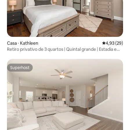
Casa ⋅ Kathleen
4,93 de uma a
4,93 (29)
Retiro privativo de 3 quartos | Quintal grande | Estadia em
família
Superhost
Superhost