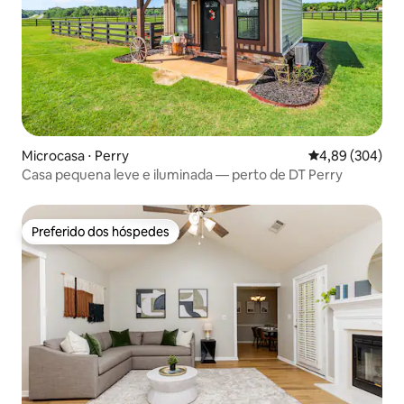
Microcasa ⋅ Perry
4,89 de uma ava
4,89 (304)
Casa pequena leve e iluminada — perto de DT Perry
Preferido dos hóspedes
Preferido dos hóspedes