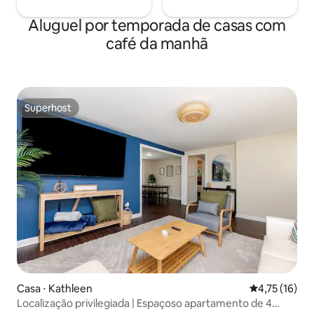
Aluguel por temporada de casas com
café da manhã
Superhost
Superhost
Casa ⋅ Kathleen
4,75 de uma a
4,75 (16)
Localização privilegiada | Espaçoso apartamento de 4