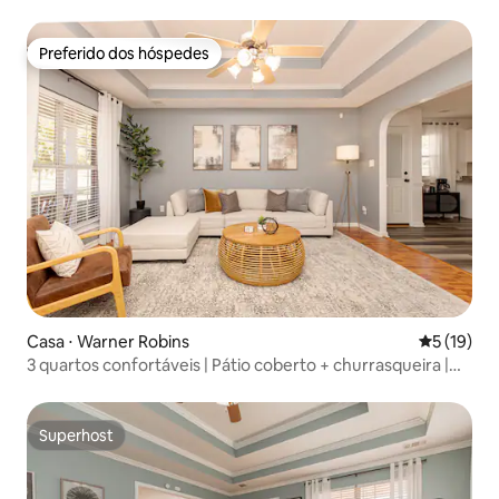
quartos entre WR e Perry
Preferido dos hóspedes
Preferido dos hóspedes
Casa ⋅ Warner Robins
5 de uma a
5 (19)
3 quartos confortáveis | Pátio coberto + churrasqueira |
WR
Superhost
Superhost