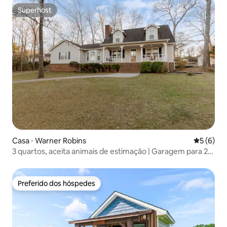
Superhost
Superhost
Casa ⋅ Warner Robins
5 de uma 
5 (6)
3 quartos, aceita animais de estimação | Garagem para 2
carros | Perto de RAFB
Preferido dos hóspedes
Preferido dos hóspedes