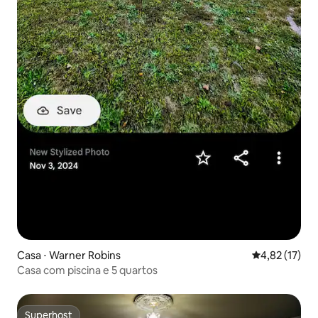
Casa ⋅ Warner Robins
4,82 de uma a
4,82 (17)
Casa com piscina e 5 quartos
Superhost