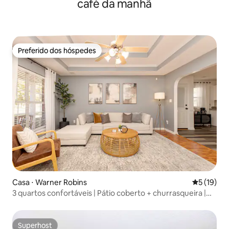
café da manhã
Preferido dos hóspedes
Preferido dos hóspedes
Casa ⋅ Warner Robins
5 de uma a
5 (19)
3 quartos confortáveis | Pátio coberto + churrasqueira |
WR
Superhost