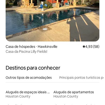
Casa de hóspedes ⋅ Hawkinsville
4,93 de uma a
4,93 (58)
Casa da Piscina Lilly Fields!
Destinos para conhecer
Outros tipos de acomodações
Principais pontos turísticos po
Aluguéis de espaços ideais para famílias
Aluguéis de apartamentos
Houston County
Houston County