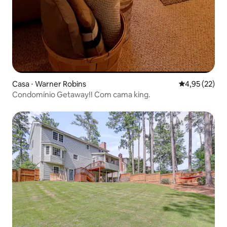
Casa ⋅ Warner Robins
4,95 de uma a
4,95 (22)
Condomínio Getaway!! Com cama king.