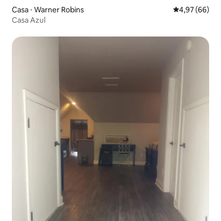
Casa ⋅ Warner Robins
4,97 de uma a
4,97 (66)
Casa Azul