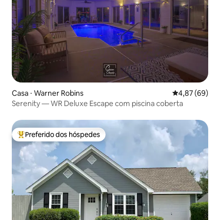
Casa ⋅ Warner Robins
4,87 de uma a
4,87 (69)
Serenity — WR Deluxe Escape com piscina coberta
Preferido dos hóspedes
Entre os melhores preferidos dos hóspedes