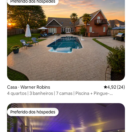
Preferido dos hóspedes
Preferido dos hóspedes
Casa ⋅ Warner Robins
4,92 de uma a
4,92 (24)
4 quartos | 3 banheiros | 7 camas | Piscina + Pingue-
pongue + Mesa de bilhar
Preferido dos hóspedes
Preferido dos hóspedes