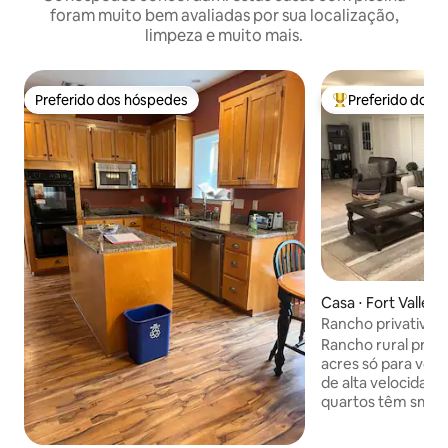
foram muito bem avaliadas por sua localização,
limpeza e muito mais.
Preferido dos hóspedes
Preferido dos 
Preferido dos hóspedes
Entre os melhore
Casa ⋅ Fort Valley
Rancho privativo n
Rancho rural privado. Desfrute
acres só para você. A casa tem inter
de alta velocidade/Wi-Fi,
quartos têm smart
conteúdo de stre
com cabo digital 