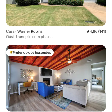
Casa ⋅ Warner Robins
4,96 de uma av
4,96 (141)
Oásis tranquilo com piscina
Preferido dos hóspedes
Entre os melhores preferidos dos hóspedes