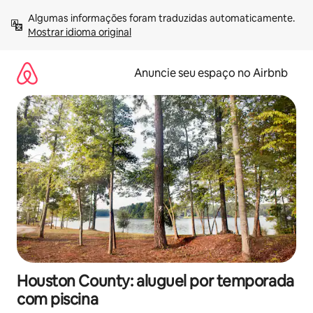
Pular
Algumas informações foram traduzidas automaticamente. 
para
Mostrar idioma original
o
conteúdo
Anuncie seu espaço no Airbnb
Houston County: aluguel por temporada
com piscina