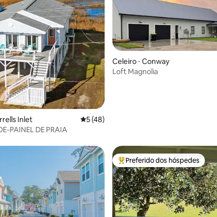
média de 5, 60 avaliações
Celeiro ⋅ Conway
Loft Magnolia
rells Inlet
5 de uma avaliação média de 5, 48 avalia
5 (48)
E-PAINEL DE PRAIA
Preferido dos hóspedes
Entre os melhores preferidos d