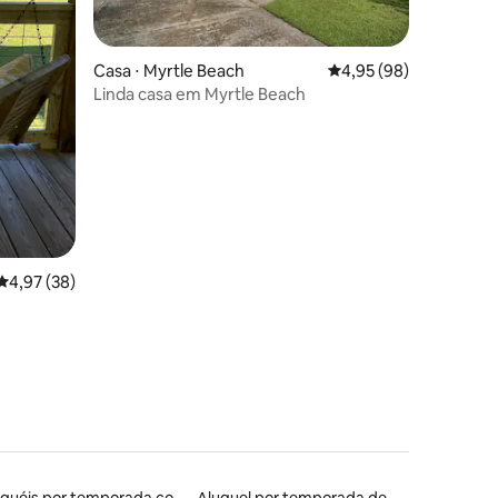
Casa ⋅ Myrtle Beach
4,95 de uma avaliação
4,95 (98)
Linda casa em Myrtle Beach
ções
4,97 de uma avaliação média de 5, 38 avaliações
4,97 (38)