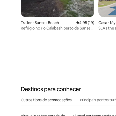
Trailer ⋅ Sunset Beach
4,95 de uma avaliação 
4,95 (19)
Casa ⋅ My
Refúgio no rio Calabash perto de Sunset
SEAs the 
Beach
OCEAN!
Destinos para conhecer
Outros tipos de acomodações
Principais pontos turí