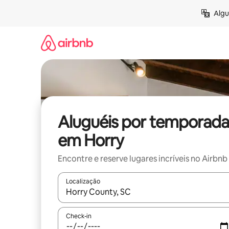
Pular
Algu
para
o
conteúdo
Aluguéis por temporada
em Horry
Encontre e reserve lugares incríveis no Airbnb
Localização
Quando os resultados estiverem disponíveis, expl
Check-in