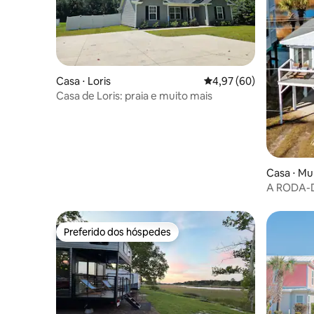
Casa ⋅ Loris
4,97 de uma avaliação 
4,97 (60)
Casa de Loris: praia e muito mais
Casa ⋅ Mur
A RODA-D
Preferido dos hóspedes
Preferido dos hóspedes