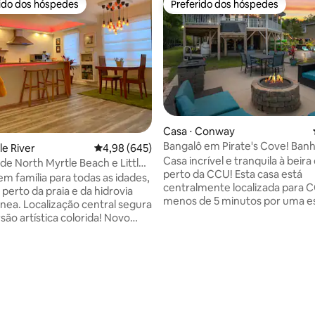
rido dos hóspedes
Preferido dos hóspedes
 melhores preferidos dos hóspedes
Preferido dos hóspedes
média de 5, 76 avaliações
Casa ⋅ Conway
Bangalô em Pirate's Cove! Banh
tle River
4,98 de uma avaliação média de 5, 645 avalia
4,98 (645)
hidromassagem + piscina + deq
Casa incrível e tranquila à beira 
de North Myrtle Beach e Little
perto da CCU! Esta casa está
em família para todas as idades,
centralmente localizada para 
 perto da praia e da hidrovia
menos de 5 minutos por uma e
ânea. Localização central segura
isolada no rio Waccamaw em C
são artística colorida! Novo
Esta acomodação tem muitas
026. Decoração moderna
comodidades, incluindo: - Banheira
om confortáveis quartos King e
quente -Piscina no nível do sol
uma curta distância de carro
espreguiçadeiras - Cozinha ao ar
avorita da família, Cherry
fogueira - Rampa de barco priva
stemas de som e iluminação de
doca de barco - Caiaques (3) inc
ologia, Dolby Atmos, TVs LG
bem como balsas infláveis para 
tema de jogos streaming e PS5,