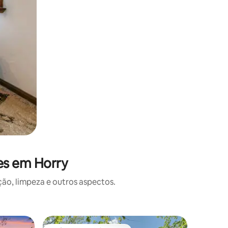
es em Horry
o, limpeza e outros aspectos.
Casa ⋅ C