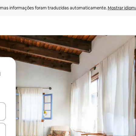
mas informações foram traduzidas automaticamente. 
Mostrar idioma
ore-os usando as seta para cima e para baixo do teclado ou tocando e