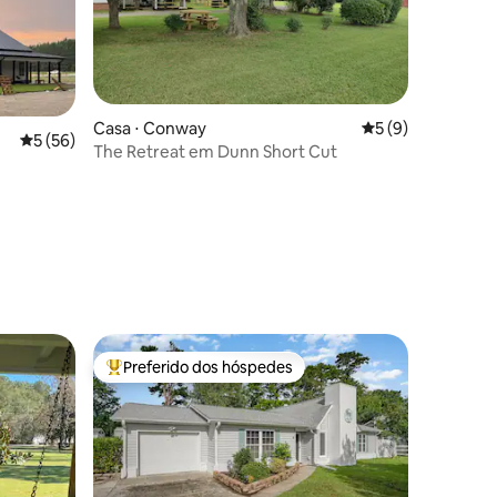
Casa ⋅ Conway
5 de uma avaliaçã
5 (9)
5 de uma avaliação média de 5, 56 avaliações
5 (56)
The Retreat em Dunn Short Cut
ções
Preferido dos hóspedes
os hóspedes
Entre os melhores preferidos dos hóspedes