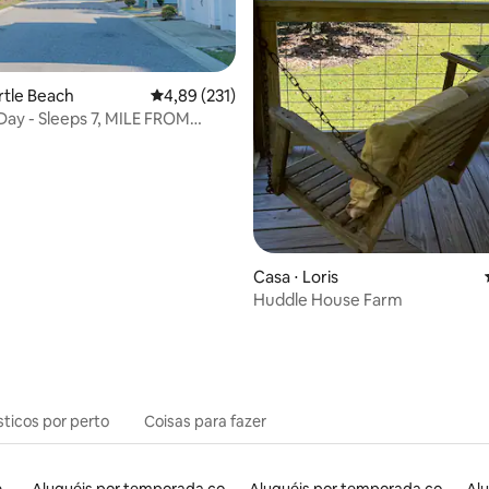
média de 5, 19 avaliações
rtle Beach
4,89 de uma avaliação média de 5, 231 avalia
4,89 (231)
Day - Sleeps 7, MILE FROM
Casa ⋅ Loris
Huddle House Farm
sticos por perto
Coisas para fazer