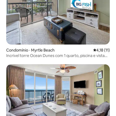
Condomínio ⋅ Myrtle Beach
4,18 de uma 
4,18 (11)
Incrível torre Ocean Dunes com 1 quarto, piscina e vista
para o mar