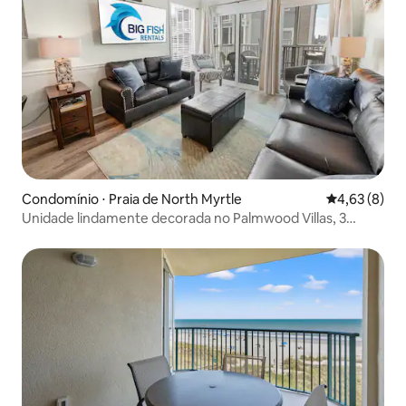
Condomínio ⋅ Praia de North Myrtle
4,63 de uma 
4,63 (8)
Unidade lindamente decorada no Palmwood Villas, 3
quartos