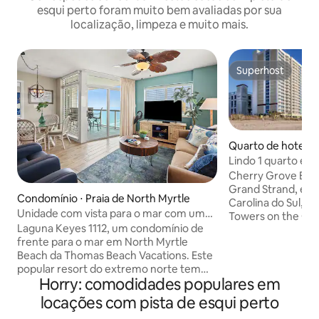
esqui perto foram muito bem avaliadas por sua
localização, limpeza e muito mais.
Superhost
Superhost
Quarto de hotel ⋅
Lindo 1 quarto em
Cherry Grove Beach
Grand Strand, é a 
Condomínio ⋅ Praia de North Myrtle
Carolina do Sul, on
Unidade com vista para o mar com uma
Towers on the Gro
variedade de recursos aquáticos!
Laguna Keyes 1112, um condomínio de
da costa serena, a
frente para o mar em North Myrtle
lento ou mergulhe 
Beach da Thomas Beach Vacations. Este
mar. Desfrute de j
popular resort do extremo norte tem
Cherry Grove Pier
Horry: comodidades populares em
condomínios espaçosos e um
campos de elite d
maravilhoso pacote de comodidades
quarto de 1 quart
locações com pista de esqui perto
para atividades aquáticas - uma piscina à
com estilo art déc