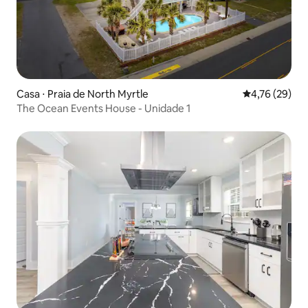
Casa ⋅ Praia de North Myrtle
4,76 de uma a
4,76 (29)
The Ocean Events House - Unidade 1