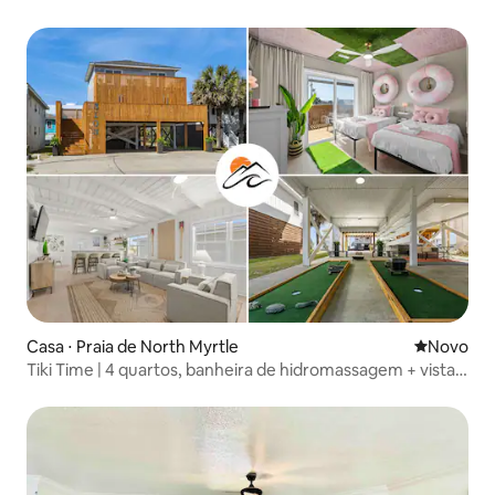
privativo | Acomoda 13 pessoas
Casa ⋅ Praia de North Myrtle
Novo lugar
Novo
Tiki Time | 4 quartos, banheira de hidromassagem + vista
para o mar | Acomoda 10