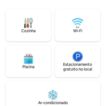
beira-mar, uma piscina infantil e uma
área de jantar e v
piscina interna para todos os climas.
variam: de casal, 
Além disso, há uma banheira de
cama. Mais de 11 l
hidromassagem, uma piscina infantil
mostram a varieda
adicional e um divertido passeio de rio
de hidromassagem 
lento localizado no sexto nível (aberto de
abril a novembro). Se desejar, você
Cozinha
Wi-Fi
também pode desfrutar de um pouco
de exercício no centro de fitness do
segundo andar do resort.
Estacionamento
Piscina
gratuito no local
Ar-condicionado