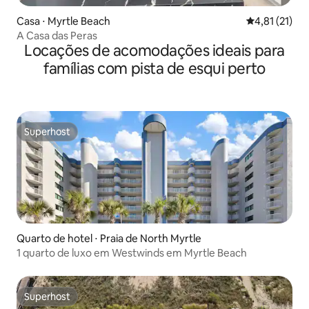
Casa ⋅ Myrtle Beach
4,81 de uma a
4,81 (21)
A Casa das Peras
Locações de acomodações ideais para
famílias com pista de esqui perto
Superhost
Superhost
Quarto de hotel ⋅ Praia de North Myrtle
1 quarto de luxo em Westwinds em Myrtle Beach
Superhost
Superhost