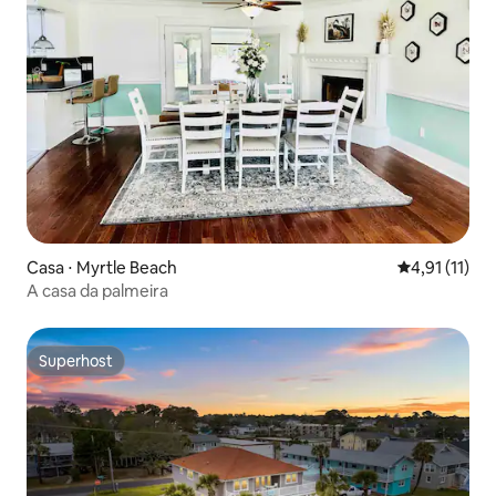
Casa ⋅ Myrtle Beach
4,91 de uma a
4,91 (11)
A casa da palmeira
Superhost
Superhost