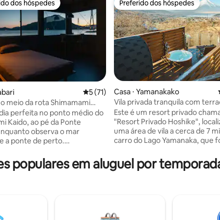
rido dos hóspedes
Preferido dos hóspedes
 melhores preferidos dos hóspedes
Preferido dos hóspedes
Casa ⋅ Yamanakako
abari
5 de uma avaliação média de 5, 71 avalia
5 (71)
Vila privada tranquila com ter
no meio da rota Shimamami
média de 5, 13 avaliações
vista para o Monte Fuji e o Lago
 quarto com uma vista
Este é um resort privado cham
ia perfeita no ponto médio do
Yamanakako, com churrasqueir
nte do mar e da ponte.
"Resort Privado Hoshike", loca
 Kaido, ao pé da Ponte
sauna!
uma área de vila a cerca de 7 m
enquanto observa o mar
carro do Lago Yamanaka, que f
 e a ponte de perto.
renovado por um designer em
ente um escritório de uma
novembro de 2025. Em um espaço
e construção, este edifício
 populares em aluguel por temporad
japonês calmo e moderno que f
 tem um design
calor da madeira, você pode ve
onante, robusto e moderno com
magnífico Monte. Fuji na sua fr
e "fábrica".As linhas de aço e
quarto e do terraço. Basta sair 
as de concreto criam uma
terraço e desfrutar de um chu
m calor que acalmam a fadiga
relaxante com o Monte Fuji ao 
té 4