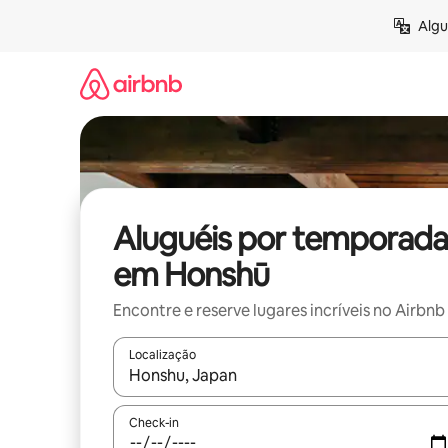
Pular
Algu
para
o
conteúdo
Aluguéis por temporada
em Honshū
Encontre e reserve lugares incríveis no Airbnb
Localização
Quando os resultados estiverem disponíveis, expl
Check-in