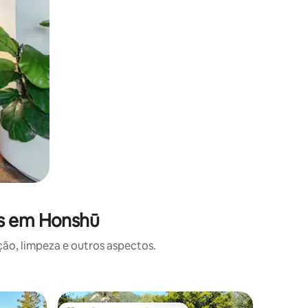
es em Honshū
o, limpeza e outros aspectos.
Casa ⋅ F