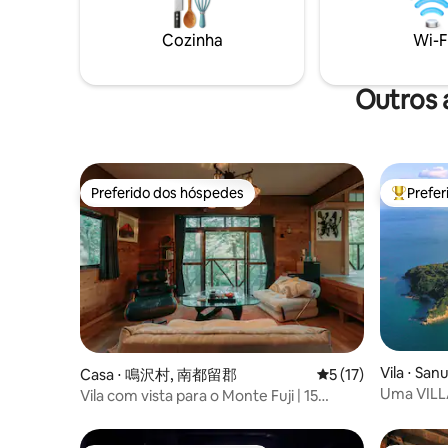
hóspedes 
coração. Espaço e silêncio, e um pouco
de bicicl
de luxo. Este é um lugar para quem quer
Cozinha
Wi-F
ilha.A vi
aproveitar o tempo de não fazer nada
da janela 
em vez de lotar sua agenda no destino.
beleza da noite. Há 
Acorde de manhã com a luz suave
Outros 
artesanal 
através da porta deslizante e termine o
donuts t
dia tranquilamente à noite enquanto
dezembro
observa as sombras caírem no jardim. O
saborear 
tempo aqui é memorável não só pelo
refresca a
que você vê, mas também pela
Preferido dos hóspedes
Prefe
também um
Preferido dos hóspedes
Entre os
temperatura do ar, a sensação das solas
distância 
dos seus pés e a tranquilidade dos sons. É
manhã e a
bom conversar com alguém, e é bom
momento 
passar um tempo sozinho. Espero que
conveniên
esta pousada seja um lugar onde você
caminhada
possa se distanciar um pouco da vida
minutos d
cotidiana e confirmar sua própria
refúgio e
identidade. O nome "Aidan" Queríamos
parar durant
criar uma pousada onde você possa
um armazé
Vila ⋅ Sanu
Casa ⋅ 鳴沢村, 南都留郡
5 de uma avaliação 
5 (17)
encontrar paisagens, ar, pessoas,
que você 
palavras e histórias que você nunca
Uma VILL
Vila com vista para o Monte Fuji | 15
com tranq
encontrou antes. Uma pequena história
Nacional 
minutos de carro da Estação
certamente nascerá neste espaço em
sauna em 
Kawaguchiko | Até 8 pessoas | 10 camas |