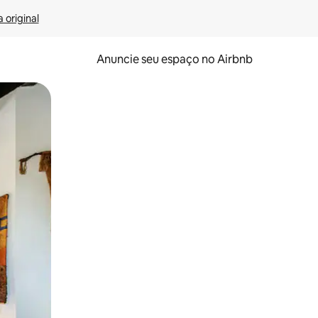
 original
Anuncie seu espaço no Airbnb
 deslizando o dedo na tela.