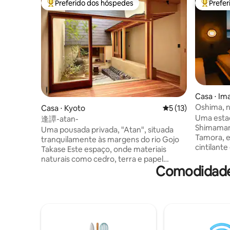
Preferido dos hóspedes
Prefe
Entre os melhores preferidos dos hóspedes
Entre os
Casa ⋅ Im
Oshima, 
Casa ⋅ Kyoto
5 de uma avaliação 
5 (13)
Kaido. Um
Uma estad
逢譚-atan-
deslumbra
Shimamami
Uma pousada privada, "Atan", situada
Tamora, 
tranquilamente às margens do rio Gojo
cintilante
Takase Este espaço, onde materiais
Originalm
naturais como cedro, terra e papel
empresa d
Comodidades
japonês respiram silenciosamente,
renovado
mistura-se com a cidade de Quioto, mas
impressi
a passagem do tempo parece suave. Há
um tema d
um pequeno jardim no pátio através da
as textur
janela do banheiro. O cenário reflete as
calma e u
mudanças de estação, e apenas
da viagem. Pode acomodar a
mergulhar na água quente derreterá seu