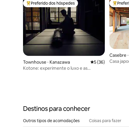
que você passa o tempo.
Sky Forest Zen Fuji
Preferido dos hóspedes
Prefe
Entre os melhores preferidos dos hóspedes
Entre os
Casebre ⋅ 
Casa japo
Townhouse ⋅ Kanazawa
5 de uma avaliação 
5 (36)
privativ
Kotone: experimente o luxo e as
Alpes
tradições japonesas
Destinos para conhecer
Outros tipos de acomodações
Coisas para fazer