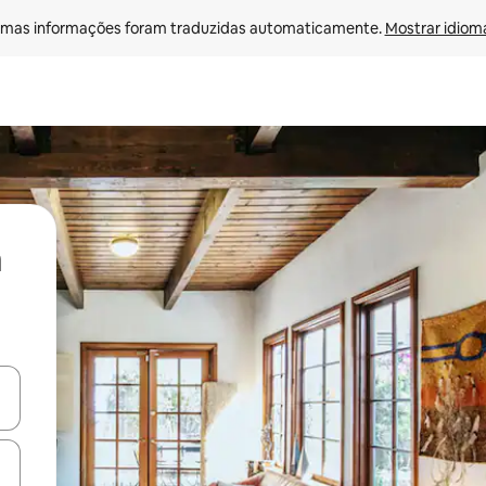
mas informações foram traduzidas automaticamente. 
Mostrar idioma
ore-os usando as seta para cima e para baixo do teclado ou tocando e