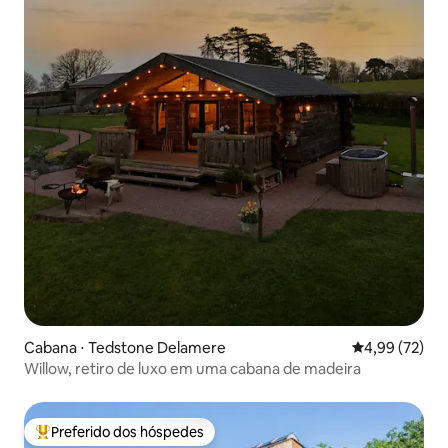
Cabana ⋅ Tedstone Delamere
4,99 de uma a
4,99 (72)
Willow, retiro de luxo em uma cabana de madeira
Preferido dos hóspedes
Entre os melhores preferidos dos hóspedes