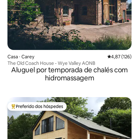
Casa ⋅ Carey
4,87 de uma av
4,87 (126)
The Old Coach House - Wye Valley AONB
Aluguel por temporada de chalés com
hidromassagem
Preferido dos hóspedes
Entre os melhores preferidos dos hóspedes