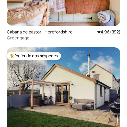
Cabana de pastor ⋅ Herefordshire
4,96 de uma ava
4,96 (392)
Greengage
Preferido dos hóspedes
Entre os melhores preferidos dos hóspedes