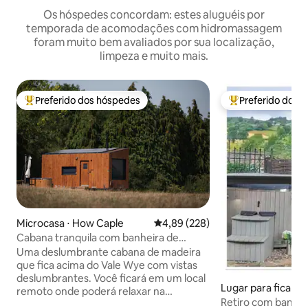
Os hóspedes concordam: estes aluguéis por
temporada de acomodações com hidromassagem
foram muito bem avaliados por sua localização,
limpeza e muito mais.
Preferido dos hóspedes
Preferido dos 
Entre os melhores preferidos dos hóspedes
Entre os melhore
Microcasa ⋅ How Caple
4,89 de uma avaliação média de 
4,89 (228)
Cabana tranquila com banheira de
hidromassagem e vistas de tirar o fôlego
Uma deslumbrante cabana de madeira
que fica acima do Vale Wye com vistas
deslumbrantes. Você ficará em um local
Lugar para ficar ⋅
remoto onde poderá relaxar na
Retiro com banhe
natureza com total privacidade.