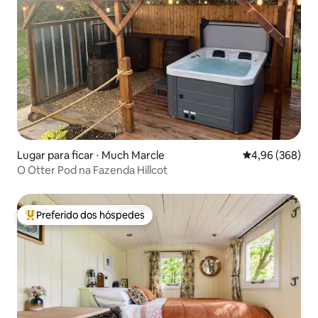
Lugar para ficar ⋅ Much Marcle
4,96 de uma ava
4,96 (368)
O Otter Pod na Fazenda Hillcot
Preferido dos hóspedes
Entre os melhores preferidos dos hóspedes