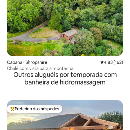
Cabana ⋅ Shropshire
4,83 de uma av
4,83 (162)
Chalé com vista para a montanha
Outros aluguéis por temporada com
banheira de hidromassagem
Preferido dos hóspedes
Entre os melhores preferidos dos hóspedes