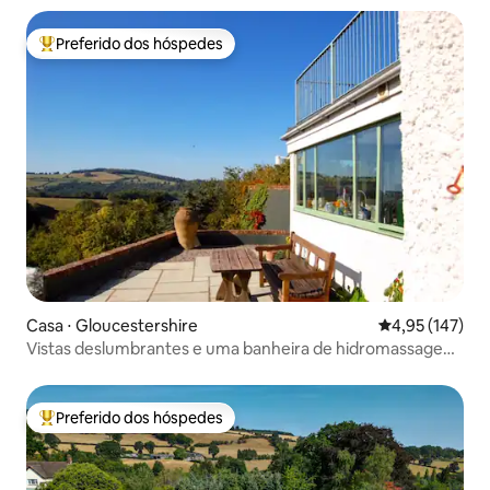
Preferido dos hóspedes
Entre os melhores preferidos dos hóspedes
Casa ⋅ Gloucestershire
4,95 de uma av
4,95 (147)
Vistas deslumbrantes e uma banheira de hidromassagem
a lenha
Preferido dos hóspedes
Entre os melhores preferidos dos hóspedes