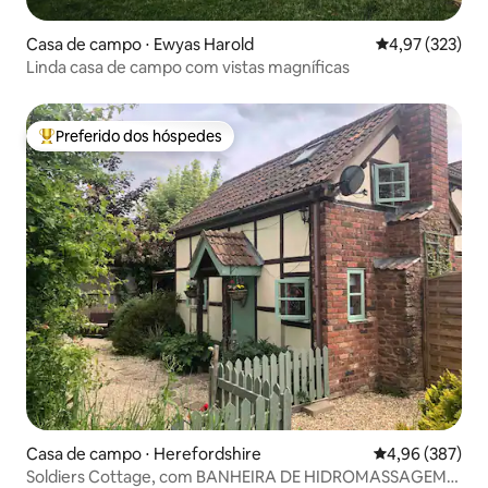
Casa de campo ⋅ Ewyas Harold
4,97 de uma av
4,97 (323)
Linda casa de campo com vistas magníficas
Preferido dos hóspedes
Entre os melhores preferidos dos hóspedes
Casa de campo ⋅ Herefordshire
4,96 de uma ava
4,96 (387)
Soldiers Cottage, com BANHEIRA DE HIDROMASSAGEM,