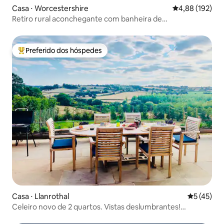
Casa ⋅ Worcestershire
4,88 de uma av
4,88 (192)
Retiro rural aconchegante com banheira de
hidromassagem sob as estrelas
Preferido dos hóspedes
Entre os melhores preferidos dos hóspedes
Casa ⋅ Llanrothal
5 de uma a
5 (45)
Celeiro novo de 2 quartos. Vistas deslumbrantes!
Banheira de hidromassagem