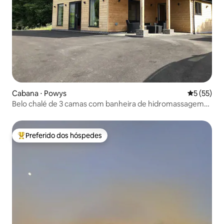
Cabana ⋅ Powys
5 de uma a
5 (55)
Belo chalé de 3 camas com banheira de hidromassagem
na fronteira galesa
Preferido dos hóspedes
Entre os melhores preferidos dos hóspedes