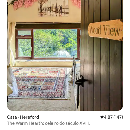
Casa ⋅ Hereford
4,87 de uma av
4,87 (147)
The Warm Hearth: celeiro do século XVIII.