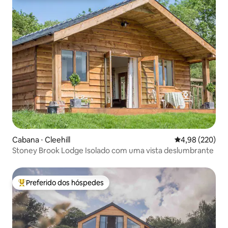
Cabana ⋅ Cleehill
4,98 de uma ava
4,98 (220)
Stoney Brook Lodge Isolado com uma vista deslumbrante
Preferido dos hóspedes
Entre os melhores preferidos dos hóspedes