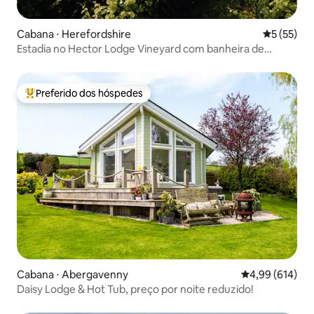
Cabana ⋅ Herefordshire
5 de uma a
5 (55)
Estadia no Hector Lodge Vineyard com banheira de
hidromassagem
Preferido dos hóspedes
Entre os melhores preferidos dos hóspedes
Cabana ⋅ Abergavenny
4,99 de uma av
4,99 (614)
Daisy Lodge & Hot Tub, preço por noite reduzido!