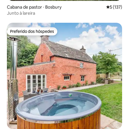
Cabana de pastor ⋅ Bosbury
5 de uma av
5 (137)
Junto à lareira
Preferido dos hóspedes
Preferido dos hóspedes