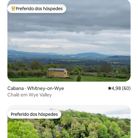
Preferido dos hóspedes
Entre os melhores preferidos dos hóspedes
Cabana ⋅ Whitney-on-Wye
4,98 de uma av
4,98 (60)
Chalé em Wye Valley
Preferido dos hóspedes
Preferido dos hóspedes