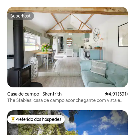
relaxamento e aceita cães
Superhost
Superhost
Casa de campo ⋅ Skenfrith
4,91 de uma av
4,91 (591)
The Stables: casa de campo aconchegante com vista e
banheira de hidromassagem
Preferido dos hóspedes
Entre os melhores preferidos dos hóspedes