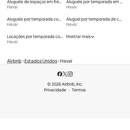
Aluguéis de espaços em frente à praia
Aluguéis por temporada em hotéis-fazenda
Havaí
Havaí
Aluguéis por temporada com caiaque
Aluguel por temporada de casas de veraneio
Havaí
Havaí
Locações por temporada com piscina
Mostrar mais
Havaí
Airbnb
Estados Unidos
Havaí
© 2026 Airbnb, Inc.
Privacidade
Termos