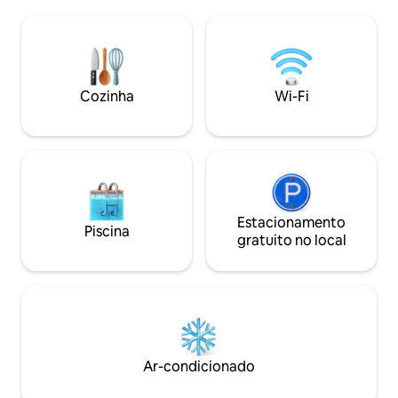
cachoeira deslumbrante com lagoa em
máximo e reclusã
um bosque de bambu tranquilo. Uma
exterior. A CÚPULA e a unidade vizinha
cama king-size no quarto, duas camas
O CUBO estão a um
de solteiro no loft, que tem teto baixo e
proporcionando p
é acessado por escadas estreitas
outra. Você pode 
íngremes. Entrada gratuita para o jardim
nossas cabras, por
Cozinha
Wi-Fi
botânico. Ovos orgânicos, chocolate
pássaros selvage
caseiro na fazenda!
livremente.
Estacionamento
Piscina
gratuito no local
Ar-condicionado