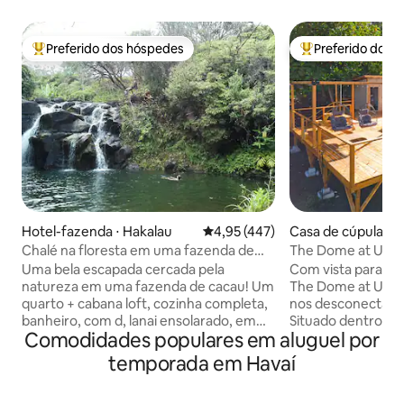
Preferido dos hóspedes
Preferido dos 
Entre os melhores preferidos dos hóspedes
Entre os melhore
Hotel-fazenda ⋅ Hakalau
4,95 de uma avaliação média de 
4,95 (447)
Casa de cúpula ⋅ H
Chalé na floresta em uma fazenda de
The Dome at Ulu In
permacultura com cachoeira
casais em Kona
Uma bela escapada cercada pela
Com vista para a b
natureza em uma fazenda de cacau! Um
The Dome at Ulu In
quarto + cabana loft, cozinha completa,
nos desconectar, 
banheiro, com d, lanai ensolarado, em
Situado dentro d
Comodidades populares em aluguel por
nossa fazenda de permacultura fora da
fechada de 5 acr
rede da Ilha Grande. A cabana está
nossa exclusiva su
temporada em Havaí
aninhada em uma floresta de alimentos
geodésica... exp
a algumas centenas de metros de uma
elevado, projetad