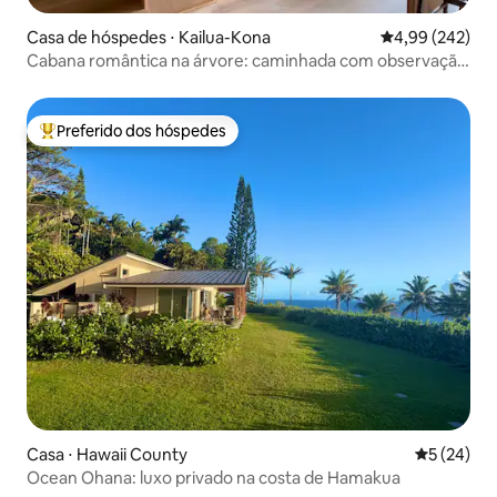
Casa de hóspedes ⋅ Kailua-Kona
4,99 de uma ava
4,99 (242)
Cabana romântica na árvore: caminhada com observação
de pássaros e ioga.
Preferido dos hóspedes
Entre os melhores preferidos dos hóspedes
Casa ⋅ Hawaii County
5 de uma a
5 (24)
Ocean Ohana: luxo privado na costa de Hamakua