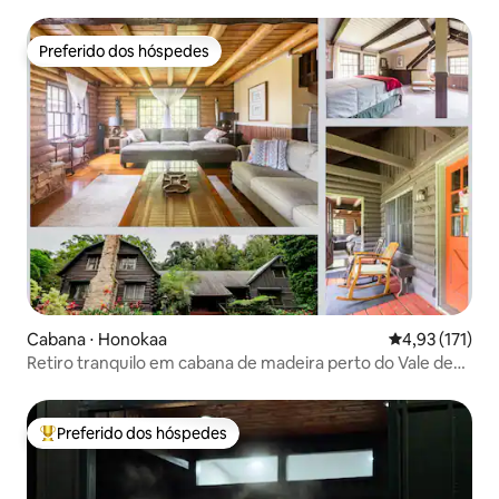
Preferido dos hóspedes
Preferido dos hóspedes
Cabana ⋅ Honokaa
4,93 de uma av
4,93 (171)
Retiro tranquilo em cabana de madeira perto do Vale de
Waipi'o
Preferido dos hóspedes
Entre os melhores preferidos dos hóspedes