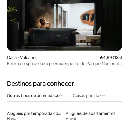
Casa ⋅ Volcano
4,89 de uma av
4,89 (135)
Retiro de spa de luxo premium perto do Parque Nacional
do Vulcão
Destinos para conhecer
Outros tipos de acomodações
Coisas para fazer
Aluguéis por temporada com acesso ao lago
Aluguéis de apartamentos
Havaí
Havaí