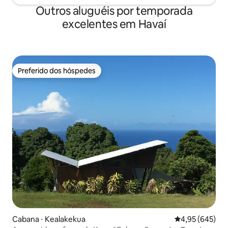
Outros aluguéis por temporada
excelentes em Havaí
Preferido dos hóspedes
Preferido dos hóspedes
Cabana ⋅ Kealakekua
4,95 de uma ava
4,95 (645)