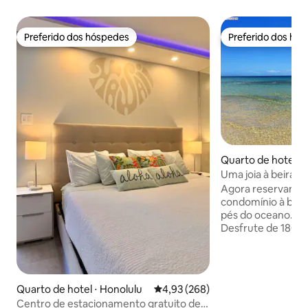
Preferido dos hóspedes
Preferido dos hó
Preferido dos hóspedes
Preferido dos hó
Quarto de hotel ⋅ 
Uma joia à beira-m
deslumbrantes.
Agora reservando 5
condomínio à beir
pés do oceano. Seu quintal é o oceano.
Desfrute de 180% d
o mar, além das Ilh
pores do sol incrí
baleias. Explore e 
Lanai. Você tem t
Quarto de hotel ⋅ Honolulu
4,93 de uma avaliação média de 
4,93 (268)
condomínio privad
Centro de estacionamento gratuito de
condicionado novo