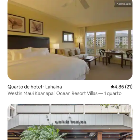
Quarto de hotel ⋅ Lahaina
4,86 de uma a
4,86 (21)
Westin Maui Kaanapali Ocean Resort Villas — 1 quarto