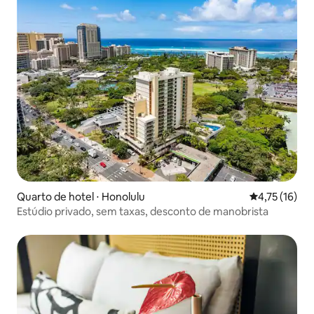
Quarto de hotel ⋅ Honolulu
4,75 de uma a
4,75 (16)
Estúdio privado, sem taxas, desconto de manobrista