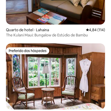
Quarto de hotel ⋅ Lahaina
4,84 de uma av
4,84 (114)
The Kulani Maui: Bungalow de Estúdio de Bambu
Preferido dos hóspedes
Preferido dos hóspedes