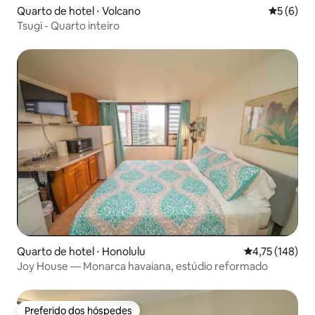
Quarto de hotel ⋅ Volcano
5 de uma 
5 (6)
Tsugi - Quarto inteiro
Quarto de hotel ⋅ Honolulu
4,75 de uma av
4,75 (148)
Joy House — Monarca havaiana, estúdio reformado
Preferido dos hóspedes