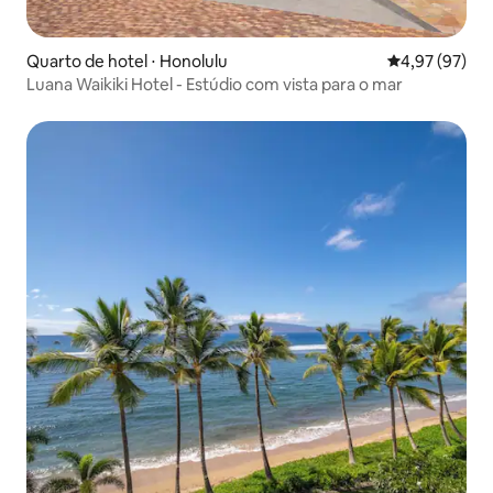
Quarto de hotel ⋅ Honolulu
4,97 de uma a
4,97 (97)
Luana Waikiki Hotel - Estúdio com vista para o mar