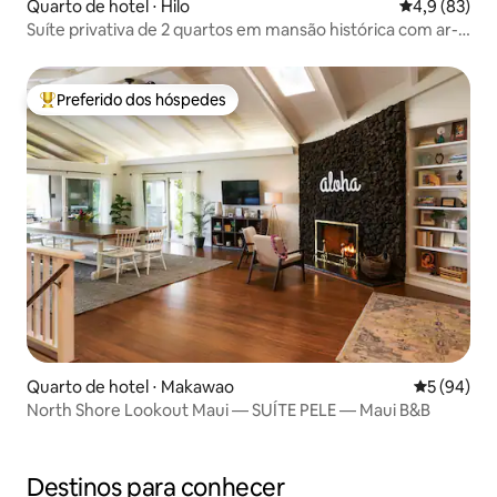
Quarto de hotel ⋅ Hilo
4,9 de uma a
4,9 (83)
Suíte privativa de 2 quartos em mansão histórica com ar-
condicionado
Preferido dos hóspedes
Entre os melhores preferidos dos hóspedes
Quarto de hotel ⋅ Makawao
5 de uma a
5 (94)
North Shore Lookout Maui — SUÍTE PELE — Maui B&B
Destinos para conhecer