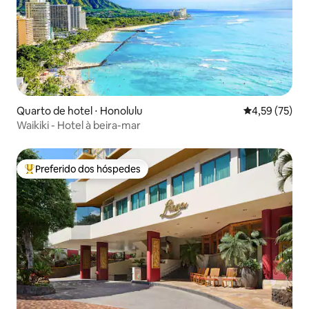
Quarto de hotel ⋅ Honolulu
4,59 de uma a
4,59 (75)
Waikiki - Hotel à beira-mar
Preferido dos hóspedes
Entre os melhores preferidos dos hóspedes