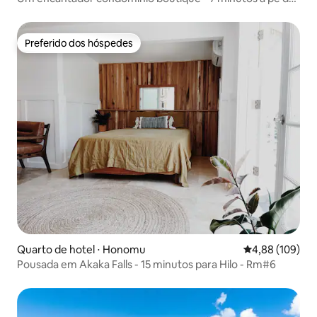
praia!
Preferido dos hóspedes
Preferido dos hóspedes
Quarto de hotel ⋅ Honomu
4,88 de uma av
4,88 (109)
Pousada em Akaka Falls - 15 minutos para Hilo - Rm#6