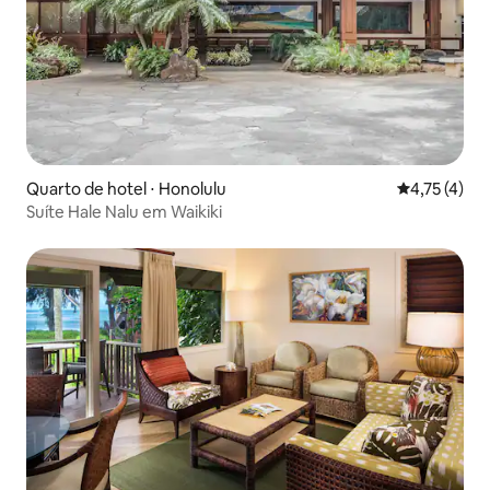
Quarto de hotel ⋅ Honolulu
4,75 de uma 
4,75 (4)
Suíte Hale Nalu em Waikiki