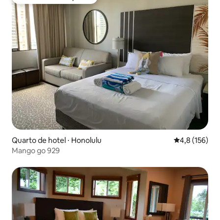
Preferido dos hóspedes
Quarto de hotel ⋅ Honolulu
4,8 de uma av
4,8 (156)
Mango go 929