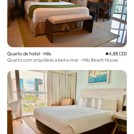
Quarto de hotel ⋅ Hilo
4,88 de uma a
4,88 (33)
Quarto com orquídeas à beira-mar - Hilo Beach House