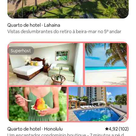
Quarto de hotel ⋅ Lahaina
Vistas deslumbrantes do retiro à beira-mar no 5º andar
Superhost
Superhost
Quarto de hotel ⋅ Honolulu
4,92 de uma av
4,92 (102)
Um encantador condomínio boutique - 7 minutos a pé da