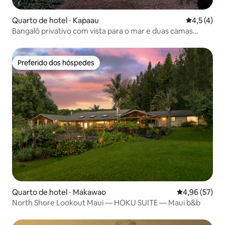
Quarto de hotel ⋅ Kapaau
4,5 de uma 
4,5 (4)
Bangalô privativo com vista para o mar e duas camas
queen size
Preferido dos hóspedes
Preferido dos hóspedes
Quarto de hotel ⋅ Makawao
4,96 de uma a
4,96 (57)
North Shore Lookout Maui — HOKU SUITE — Maui b&b