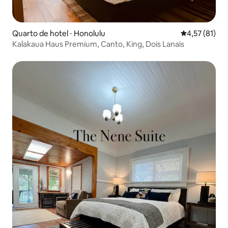
Quarto de hotel ⋅ Honolulu
4,57 de uma a
4,57 (81)
Kalakaua Haus Premium, Canto, King, Dois Lanais