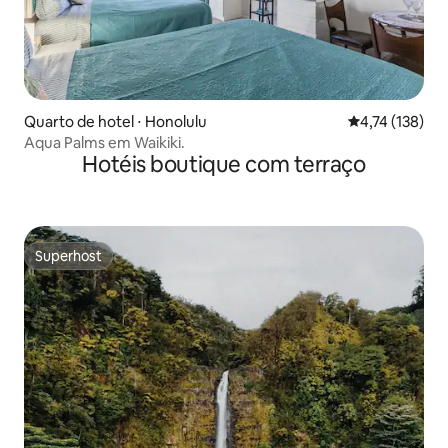
Quarto de hotel ⋅ Honolulu
4,74 de uma av
4,74 (138)
Aqua Palms em Waikiki.
Hotéis boutique com terraço
Superhost
Superhost