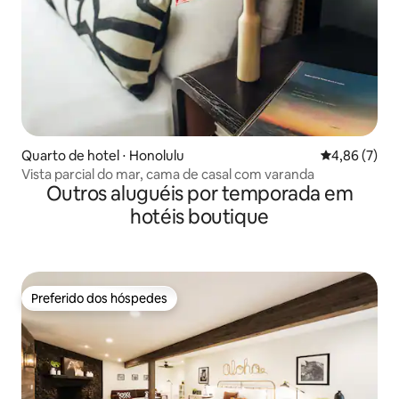
Quarto de hotel ⋅ Honolulu
4,86 de uma 
4,86 (7)
Vista parcial do mar, cama de casal com varanda
Outros aluguéis por temporada em
hotéis boutique
Preferido dos hóspedes
Preferido dos hóspedes