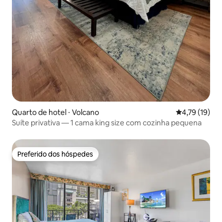
Quarto de hotel ⋅ Volcano
4,79 de uma a
4,79 (19)
Suíte privativa — 1 cama king size com cozinha pequena
Preferido dos hóspedes
Preferido dos hóspedes