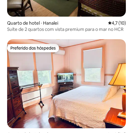
Quarto de hotel ⋅ Hanalei
4,7 de uma a
4,7 (10)
Suíte de 2 quartos com vista premium para o mar no HCR
Preferido dos hóspedes
Preferido dos hóspedes