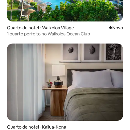
Quarto de hotel ⋅ Waikoloa Village
Novo lugar
Novo
1 quarto perfeito no Waikoloa Ocean Club
Quarto de hotel ⋅ Kailua-Kona