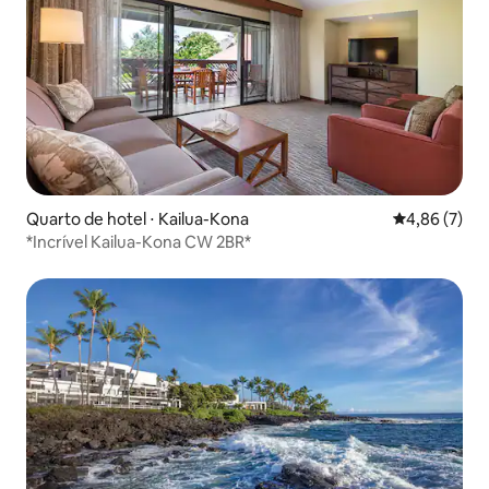
Quarto de hotel ⋅ Kailua-Kona
4,86 de uma 
4,86 (7)
*Incrível Kailua-Kona CW 2BR*