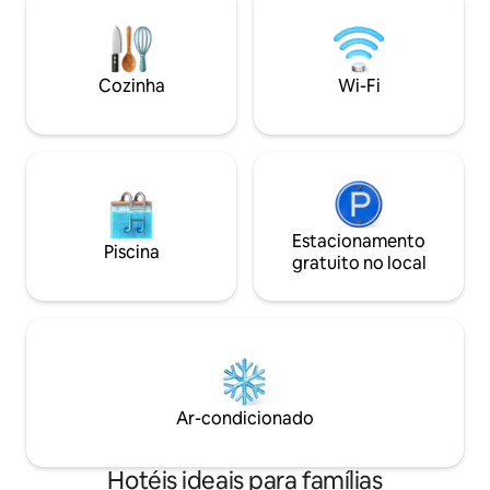
Se você está visit
completa e TVs em todos os lugares são
romântico ou féria
muitos confortos que você
muito o que experi
simplesmente não encontrará em um
quarto de hotel médio. Aprecie as vistas
Cozinha
Wi-Fi
da sua varanda privativa enquanto relaxa
nesta casa tropical longe de casa.
Estacionamento
Piscina
gratuito no local
Ar-condicionado
Hotéis ideais para famílias