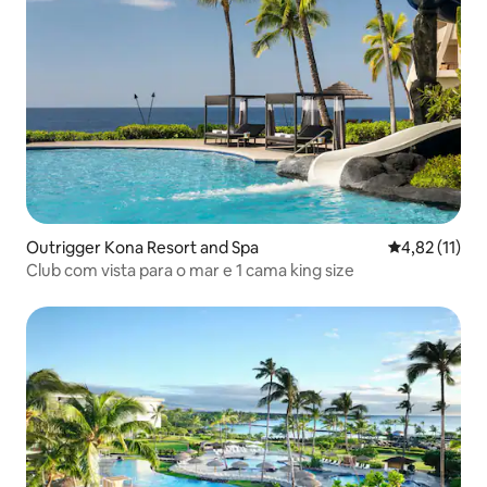
Outrigger Kona Resort and Spa
4,82 de uma a
4,82 (11)
Club com vista para o mar e 1 cama king size