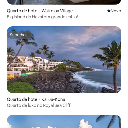
Quarto de hotel ⋅ Waikoloa Village
Novo lugar
Novo
Big Island do Havaí em grande estilo!
Superhost
Superhost
Quarto de hotel ⋅ Kailua-Kona
Quarto de luxo no Royal Sea Cliff