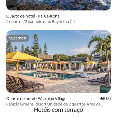
Quarto de hotel ⋅ Kailua-Kona
2 quartos/2 banheiros no Royal Sea Cliff
Superhost
Superhost
Quarto de hotel ⋅ Waikoloa Village
5 de uma 
5 (3)
Paniolo Greens Resort Unidade de 2 quartos Área de
Hotéis com terraço
Waikoloa