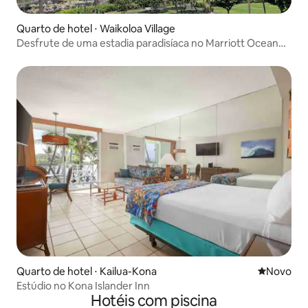
Quarto de hotel ⋅ Waikoloa Village
Desfrute de uma estadia paradisíaca no Marriott Ocean
Club
Quarto de hotel ⋅ Kailua-Kona
Novo lugar
Novo
Estúdio no Kona Islander Inn
Hotéis com piscina