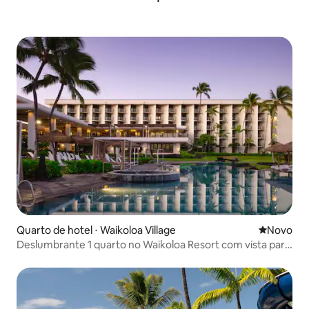
Quarto de hotel ⋅ Waikoloa Village
Novo lugar
Novo
Deslumbrante 1 quarto no Waikoloa Resort com vista para
a piscina