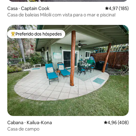
Casa ⋅ Captain Cook
4,97 de uma av
4,97 (185)
Casa de baleias Milolii com vista para o mar e piscina!
Preferido dos hóspedes
Entre os melhores preferidos dos hóspedes
Cabana ⋅ Kailua-Kona
4,96 de uma ava
4,96 (408)
Casa de campo