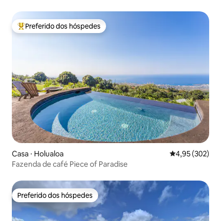
Preferido dos hóspedes
Entre os melhores preferidos dos hóspedes
Casa ⋅ Holualoa
4,95 de uma av
4,95 (302)
Fazenda de café Piece of Paradise
Preferido dos hóspedes
Preferido dos hóspedes