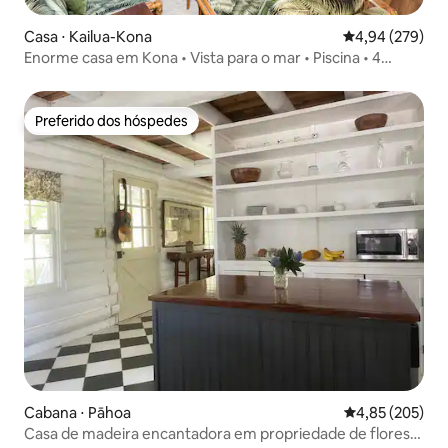
Casa ⋅ Kailua-Kona
4,94 de uma ava
4,94 (279)
Enorme casa em Kona • Vista para o mar • Piscina • 4
quartos • Ar condicionado
Preferido dos hóspedes
Preferido dos hóspedes
Cabana ⋅ Pāhoa
4,85 de uma av
4,85 (205)
Casa de madeira encantadora em propriedade de floresta