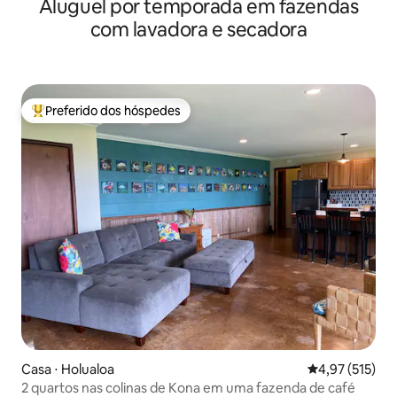
Aluguel por temporada em fazendas
Nacional do Vulcão
com lavadora e secadora
Preferido dos hóspedes
Entre os melhores preferidos dos hóspedes
Casa ⋅ Holualoa
4,97 de uma av
4,97 (515)
2 quartos nas colinas de Kona em uma fazenda de café