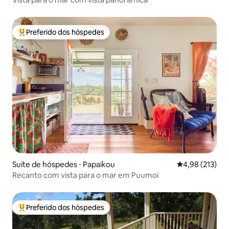
Preferido dos hóspedes
Entre os melhores preferidos dos hóspedes
Suíte de hóspedes ⋅ Papaikou
4,98 de uma av
4,98 (213)
Recanto com vista para o mar em Puumoi
Preferido dos hóspedes
Entre os melhores preferidos dos hóspedes