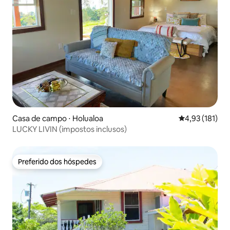
Casa de campo ⋅ Holualoa
4,93 de uma av
4,93 (181)
LUCKY LIVIN (impostos inclusos)
Preferido dos hóspedes
Preferido dos hóspedes