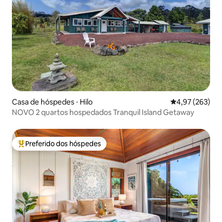
Casa de hóspedes ⋅ Hilo
4,97 de uma av
4,97 (263)
NOVO 2 quartos hospedados Tranquil Island Getaway
Preferido dos hóspedes
Entre os melhores preferidos dos hóspedes