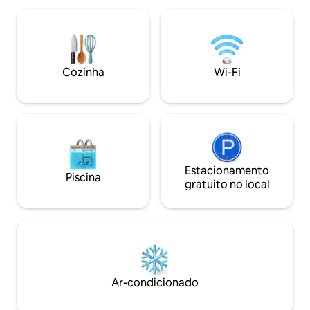
residência de 3 quartos, 2 1/2 banheiros
queen size, cozin
de nível único localizada na subdivisão
banheiro tipo spa
exclusiva de Pepeekeo Point, a aprox. 15
efeito de chuva e 
minutos de Hilo. Com uma piscina de
praia, snorkels, m
fibra de vidro com um pavilhão de
cooler incluídos. 
Cozinha
Wi-Fi
bambu e churrasqueira para refeições
Alii Drive e das m
ao ar livre Festas ou hóspedes não
A 15 minutos do A
registrados são proibidos
Mínimo de 2 noites
Estacionamento
Piscina
gratuito no local
Ar-condicionado