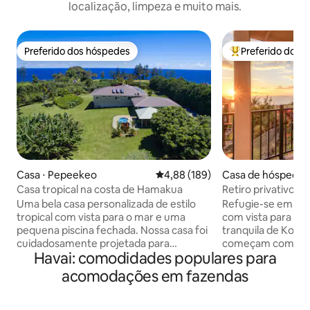
localização, limpeza e muito mais.
Preferido dos hóspedes
Preferido dos 
Preferido dos hóspedes
Entre os melhore
Casa ⋅ Pepeekeo
4,88 de uma avaliação média de 
4,88 (189)
Casa de hóspedes 
Kona
Casa tropical na costa de Hamakua
Retiro privativo c
Kona com estaci
Uma bela casa personalizada de estilo
Refugie-se em um 
tropical com vista para o mar e uma
com vista para o
pequena piscina fechada. Nossa casa foi
tranquila de Kona
cuidadosamente projetada para
começam com a vis
Havai: comodidades populares para
maximizar a vida e o entretenimento
própria varanda e
havaianos internos/externos em um
com o que os hós
acomodações em fazendas
ambiente bem cuidado, semelhante a
melhor banho da m
um parque. Uma entrada de garagem
de hóspedes inde
alinhada com palmeiras leva você a uma
tem sua própria en