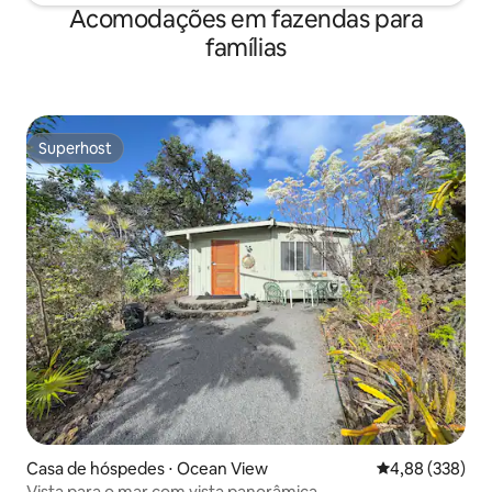
Acomodações em fazendas para
famílias
Superhost
Superhost
Casa de hóspedes ⋅ Ocean View
4,88 de uma ava
4,88 (338)
Vista para o mar com vista panorâmica