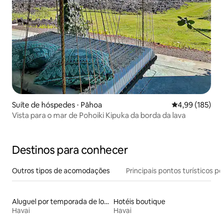
Suíte de hóspedes ⋅ Pāhoa
4,99 de uma av
4,99 (185)
Vista para o mar de Pohoiki Kipuka da borda da lava
Destinos para conhecer
Outros tipos de acomodações
Principais pontos turísticos po
Aluguel por temporada de lofts
Hotéis boutique
Havai
Havai