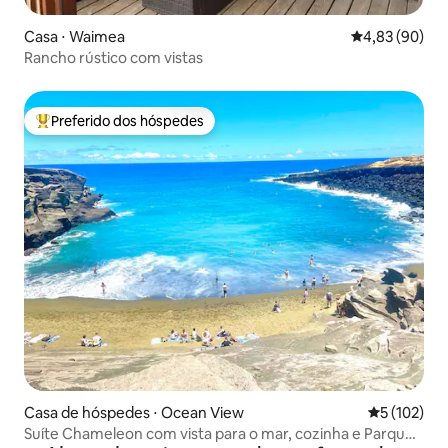
Casa ⋅ Waimea
4,83 de uma a
4,83 (90)
Rancho rústico com vistas
Preferido dos hóspedes
Entre os melhores preferidos dos hóspedes
Casa de hóspedes ⋅ Ocean View
5 de uma av
5 (102)
Suíte Chameleon com vista para o mar, cozinha e Parque