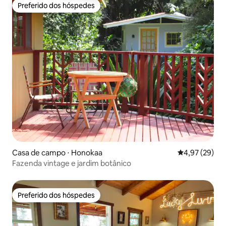
Preferido dos hóspedes
Preferido dos hóspedes
Casa de campo ⋅ Honokaa
4,97 de uma a
4,97 (29)
Fazenda vintage e jardim botânico
Preferido dos hóspedes
Preferido dos hóspedes