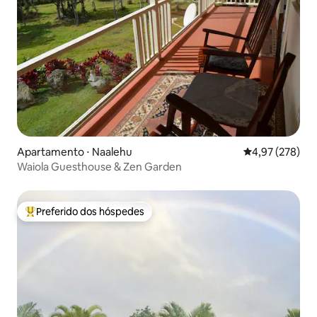
Apartamento ⋅ Naalehu
4,97 de uma av
4,97 (278)
Waiola Guesthouse & Zen Garden
Preferido dos hóspedes
Entre os melhores preferidos dos hóspedes