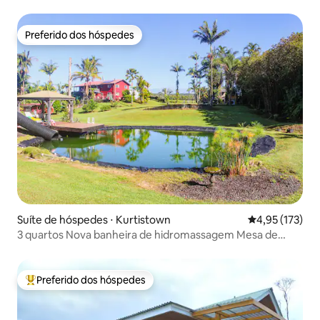
tropical de 2 acres
Preferido dos hóspedes
Preferido dos hóspedes
Suíte de hóspedes ⋅ Kurtistown
4,95 de uma av
4,95 (173)
3 quartos Nova banheira de hidromassagem Mesa de
sinuca Pingue-pongue Sauna
Preferido dos hóspedes
Entre os melhores preferidos dos hóspedes