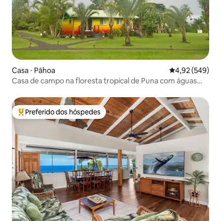
Casa ⋅ Pāhoa
4,92 de uma ava
4,92 (549)
Casa de campo na floresta tropical de Puna com águas
termais e arco-íris
Preferido dos hóspedes
Entre os melhores preferidos dos hóspedes