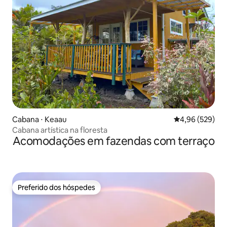
Cabana ⋅ Keaau
4,96 de uma ava
4,96 (529)
Cabana artística na floresta
Acomodações em fazendas com terraço
Preferido dos hóspedes
Preferido dos hóspedes