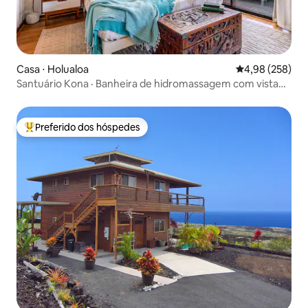
Casa ⋅ Holualoa
4,98 de uma ava
4,98 (258)
Santuário Kona · Banheira de hidromassagem com vista
para o mar · Ar-condicionado
Preferido dos hóspedes
Entre os melhores preferidos dos hóspedes