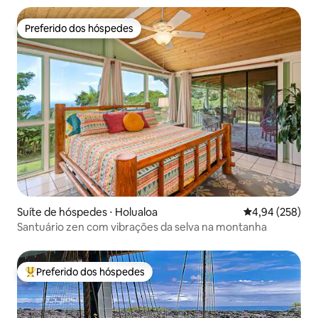
Preferido dos hóspedes
Preferido dos hóspedes
Suíte de hóspedes ⋅ Holualoa
4,94 de uma ava
4,94 (258)
Santuário zen com vibrações da selva na montanha
Preferido dos hóspedes
Entre os melhores preferidos dos hóspedes