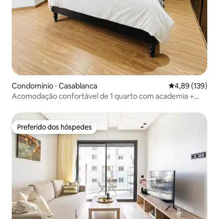
Condomínio ⋅ Casablanca
4,89 de uma av
4,89 (139)
Acomodação confortável de 1 quarto com academia +
estacionamento privativo
Preferido dos hóspedes
Preferido dos hóspedes