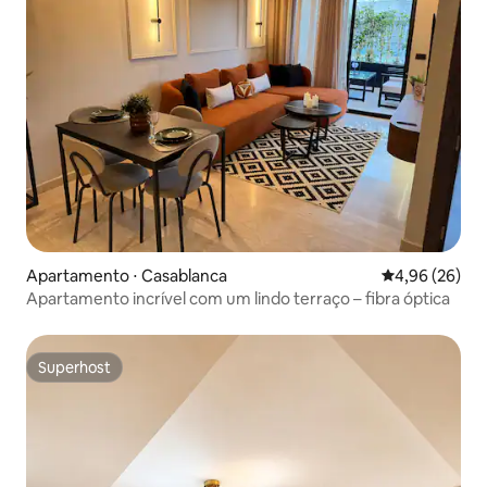
Apartamento ⋅ Casablanca
4,96 de uma a
4,96 (26)
Apartamento incrível com um lindo terraço – fibra óptica
Superhost
Superhost