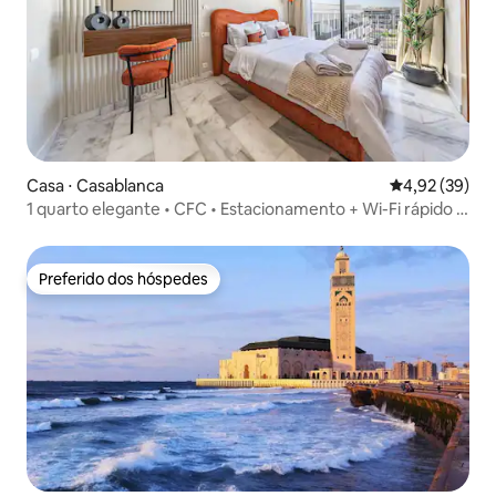
Casa ⋅ Casablanca
4,92 de uma a
4,92 (39)
1 quarto elegante • CFC • Estacionamento + Wi-Fi rápido +
Academia | MS STAYS
Preferido dos hóspedes
Preferido dos hóspedes