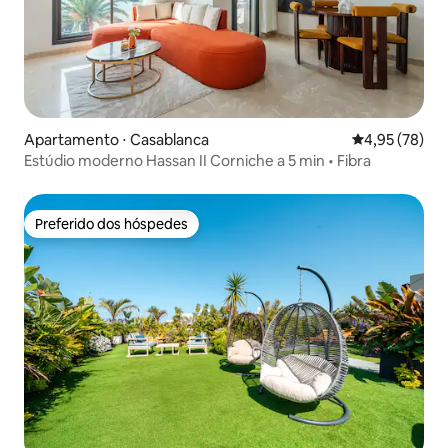
Apartamento ⋅ Casablanca
4,95 de uma a
4,95 (78)
Estúdio moderno Hassan II Corniche a 5 min • Fibra
Preferido dos hóspedes
Preferido dos hóspedes