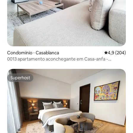
Condomínio ⋅ Casablanca
4,9 de uma av
4,9 (204)
0013 apartamento aconchegante em Casa-anfa -
Borgonha
Superhost
Superhost