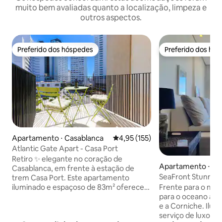
muito bem avaliadas quanto a localização, limpeza e
outros aspectos.
Preferido dos hóspedes
Preferido dos hó
Preferido dos hóspedes
Preferido dos hó
Apartamento ⋅ Casablanca
4,95 de uma avaliação média de 
4,95 (155)
Atlantic Gate Apart - Casa Port
Retiro ✨ elegante no coração de
Apartamento ⋅ Ca
Casablanca, em frente à estação de
SeaFront Stunnin
trem Casa Port. Este apartamento
CosyLuxuryCentr
iluminado e espaçoso de 83m² oferece
Frente para o mar, 
todo o conforto de que você precisa
para o oceano a 20
para uma estadia perfeita e pode
e a Corniche. Ilum
acomodar confortavelmente até 5
serviço de luxo. Fi