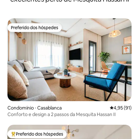
Preferido dos hóspedes
Preferido dos hóspedes
Condomínio ⋅ Casablanca
4,95 de uma a
4,95 (91)
Conforto e design a 2 passos da Mesquita Hassan II
Preferido dos hóspedes
Entre os melhores preferidos dos hóspedes