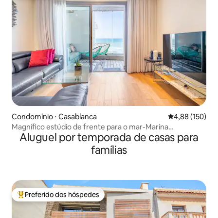
Condomínio ⋅ Casablanca
4,88 de uma av
4,88 (150)
Magnífico estúdio de frente para o mar-Marina
Aluguel por temporada de casas para
Casablanca
famílias
Preferido dos hóspedes
Entre os melhores preferidos dos hóspedes