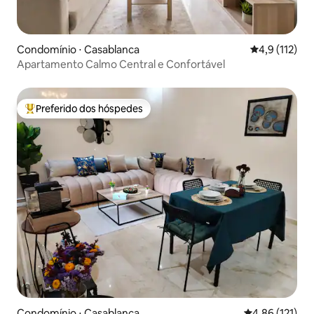
Condomínio ⋅ Casablanca
4,9 de uma av
4,9 (112)
Apartamento Calmo Central e Confortável
Preferido dos hóspedes
Entre os melhores preferidos dos hóspedes
Condomínio ⋅ Casablanca
4,86 de uma av
4,86 (121)