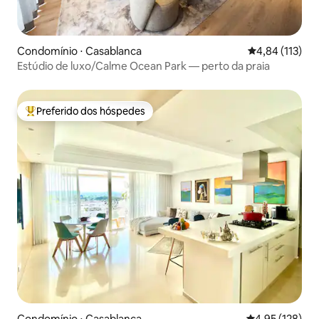
Condomínio ⋅ Casablanca
4,84 de uma av
4,84 (113)
Estúdio de luxo/Calme Ocean Park — perto da praia
Preferido dos hóspedes
Entre os melhores preferidos dos hóspedes
Condomínio ⋅ Casablanca
4,95 de uma av
4,95 (128)