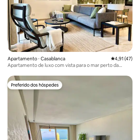
Apartamento ⋅ Casablanca
4,91 de uma a
4,91 (47)
Apartamento de luxo com vista para o mar perto da
Mesquita Hassan II
Preferido dos hóspedes
Preferido dos hóspedes