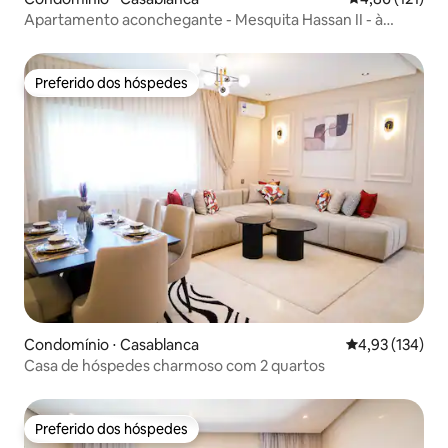
Apartamento aconchegante - Mesquita Hassan II - à
beira-mar!
Preferido dos hóspedes
Preferido dos hóspedes
Condomínio ⋅ Casablanca
4,93 de uma av
4,93 (134)
Casa de hóspedes charmoso com 2 quartos
Preferido dos hóspedes
Preferido dos hóspedes