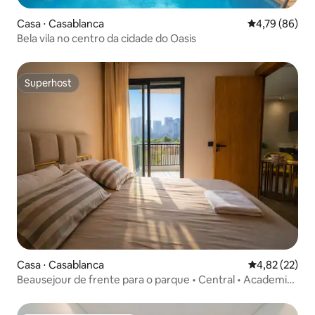
Casa ⋅ Casablanca
4,79 de uma a
4,79 (86)
Bela vila no centro da cidade do Oasis
Superhost
Superhost
Casa ⋅ Casablanca
4,82 de uma a
4,82 (22)
Beausejour de frente para o parque • Central • Academia
• Estacionamento