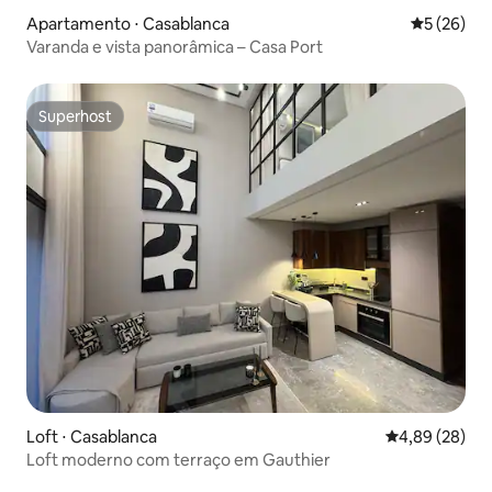
Apartamento ⋅ Casablanca
5 de uma a
5 (26)
Varanda e vista panorâmica – Casa Port
Superhost
Superhost
Loft ⋅ Casablanca
4,89 de uma a
4,89 (28)
Loft moderno com terraço em Gauthier