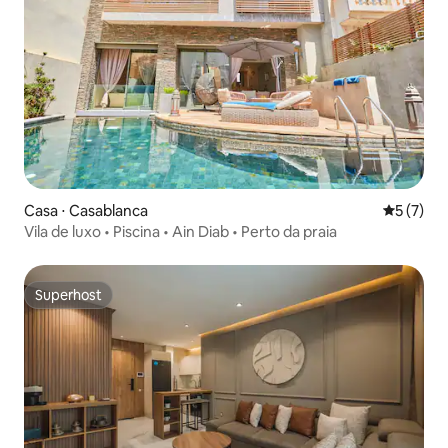
Casa ⋅ Casablanca
5 de uma 
5 (7)
Vila de luxo • Piscina • Ain Diab • Perto da praia
Superhost
Superhost