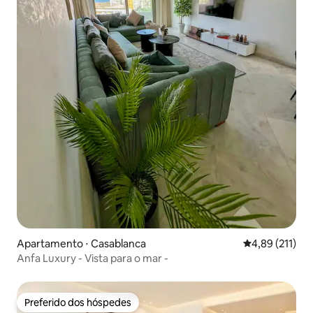
Apartamento ⋅ Casablanca
4,89 de uma av
4,89 (211)
Anfa Luxury - Vista para o mar -
Preferido dos hóspedes
Preferido dos hóspedes