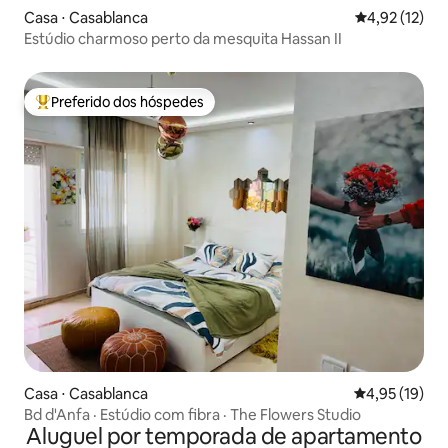
Casa ⋅ Casablanca
4,92 de uma a
4,92 (12)
Estúdio charmoso perto da mesquita Hassan II
Preferido dos hóspedes
Entre os melhores preferidos dos hóspedes
Casa ⋅ Casablanca
4,95 de uma a
4,95 (19)
Bd d'Anfa · Estúdio com fibra · The Flowers Studio
Aluguel por temporada de apartamento