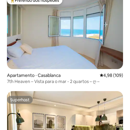
Preferido dos hóspedes
Entre os melhores preferidos dos hóspedes
Apartamento ⋅ Casablanca
4,98 de uma av
4,98 (109)
7th Heaven – Vista para o mar - 2 quartos – ღ –
Superhost
Superhost