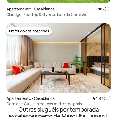
Apartamento ⋅ Casablanca
5 de uma a
5 (13)
Claridge, Rooftop & Gym ao lado da Corniche
Preferido dos hóspedes
Preferido dos hóspedes
Apartamento ⋅ Casablanca
4,97 de uma a
4,97 (35)
Corniche Guest, a poucos metros da praia
Outros aluguéis por temporada
excelentes perto de Mesquita Hassan II