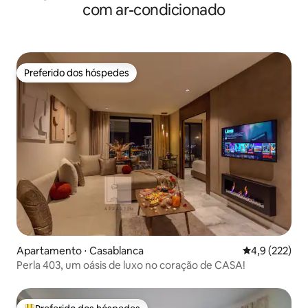
com ar-condicionado
Preferido dos hóspedes
Preferido dos hóspedes
Apartamento ⋅ Casablanca
4,9 de uma av
4,9 (222)
Perla 403, um oásis de luxo no coração de CASA!