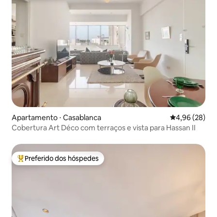
Apartamento ⋅ Casablanca
4,96 de uma a
4,96 (28)
Cobertura Art Déco com terraços e vista para Hassan II
Preferido dos hóspedes
Entre os melhores preferidos dos hóspedes