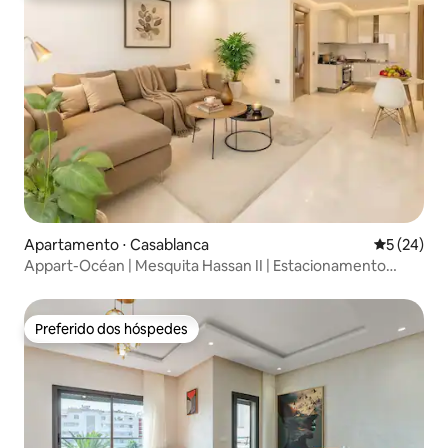
Apartamento ⋅ Casablanca
5 de uma a
5 (24)
Appart-Océan | Mesquita Hassan II | Estacionamento
Privado
Preferido dos hóspedes
Preferido dos hóspedes