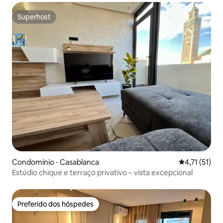
Superhost
Superhost
Condomínio ⋅ Casablanca
4,71 de uma a
4,71 (51)
Estúdio chique e terraço privativo – vista excepcional
Preferido dos hóspedes
Preferido dos hóspedes