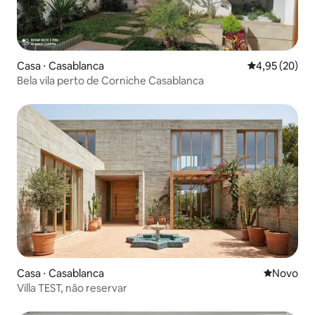
Casa ⋅ Casablanca
4,95 de uma a
4,95 (20)
Bela vila perto de Corniche Casablanca
Casa ⋅ Casablanca
Novo lugar
Novo
Villa TEST, não reservar