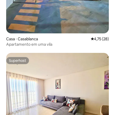
Casa ⋅ Casablanca
4,75 de uma a
4,75 (28)
Apartamento em uma vila
Superhost
Superhost