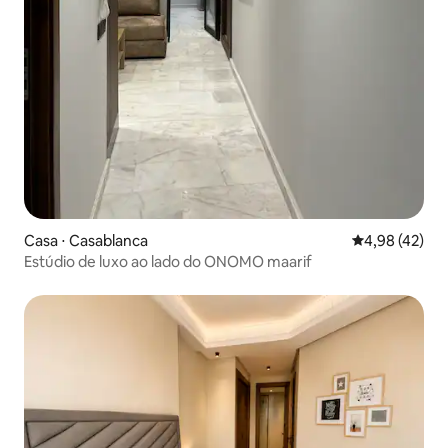
Casa ⋅ Casablanca
4,98 de uma a
4,98 (42)
Estúdio de luxo ao lado do ONOMO maarif