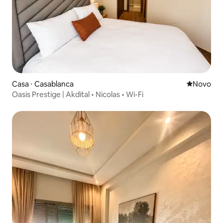
Casa ⋅ Casablanca
Novo lugar
Novo
Oasis Prestige | Akdital • Nicolas • Wi-Fi