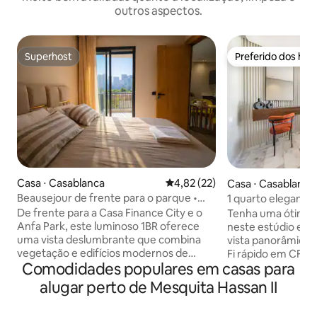
outros aspectos.
Superhost
Preferido dos hó
Superhost
Preferido dos hó
Casa ⋅ Casablanca
4,82 de uma avaliação média de
4,82 (22)
Casa ⋅ Casablanca
Beausejour de frente para o parque •
1 quarto elegante 
Central • Academia • Estacionamento
Estacionamento + 
De frente para a Casa Finance City e o
Tenha uma ótima 
Academia | MS ST
Anfa Park, este luminoso 1BR oferece
neste estúdio ele
uma vista deslumbrante que combina
vista panorâmica,
vegetação e edifícios modernos de
Fi rápido em CFC. 
Comodidades populares em casas para
arranha-céus — mesmo da cama. Tome
negócios, viajantes
seu café da manhã no terraço coberto
Desfrute de um e
alugar perto de Mesquita Hassan II
de 6 m². Smart TV de 55″ + Netflix, Wi-Fi
com luz natural, 
rápido de fibra, ar-condicionado central,
premium, uma coz