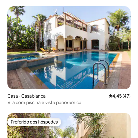
Casa ⋅ Casablanca
4,45 de uma a
4,45 (47)
Vila com piscina e vista panorâmica
Preferido dos hóspedes
Preferido dos hóspedes