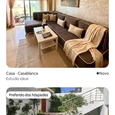
Casa ⋅ Casablanca
Novo lugar
Novo
Estúdio ideal
Preferido dos hóspedes
Preferido dos hóspedes