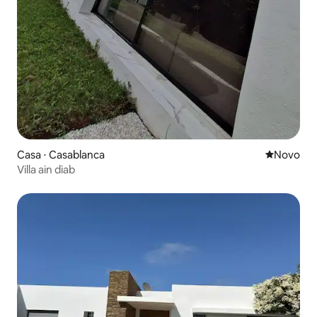
Casa ⋅ Casablanca
Novo lugar
Novo
Villa ain diab