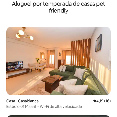
Aluguel por temporada de casas pet
friendly
Casa ⋅ Casablanca
4,19 de uma a
4,19 (16)
Estúdio 01 Maarif - Wi-Fi de alta velocidade