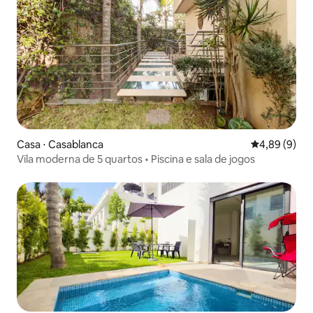
Casa ⋅ Casablanca
4,89 de uma 
4,89 (9)
Vila moderna de 5 quartos • Piscina e sala de jogos