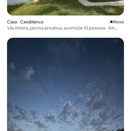
Casa ⋅ Casablanca
Novo lugar
Novo
Vila inteira, piscina privativa, acomoda 10 pessoas · Ain
Diab