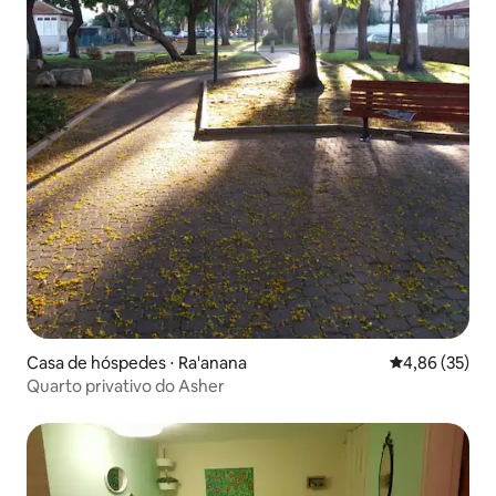
Casa de hóspedes ⋅ Ra'anana
4,86 de uma a
4,86 (35)
Quarto privativo do Asher