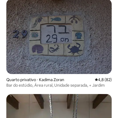
Quarto privativo ⋅ Kadima Zoran
4,8 de uma a
4,8 (82)
Bar do estúdio, Área rural, Unidade separada, + Jardim