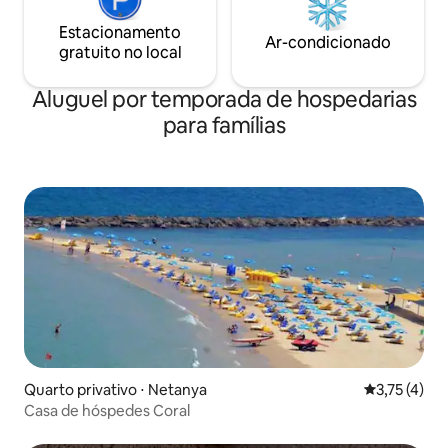
Estacionamento
Ar-condicionado
gratuito no local
Aluguel por temporada de hospedarias
para famílias
Quarto privativo ⋅ Netanya
3,75 de uma 
3,75 (4)
Casa de hóspedes Coral