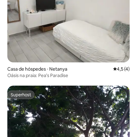
Casa de hóspedes ⋅ Netanya
4,5 de uma 
4,5 (4)
Oásis na praia: Pea's Paradise
Superhost
Superhost