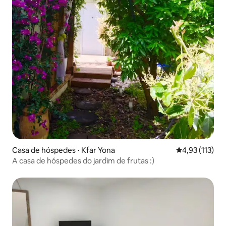
Casa de hóspedes ⋅ Kfar Yona
4,93 de uma av
4,93 (113)
A casa de hóspedes do jardim de frutas :)