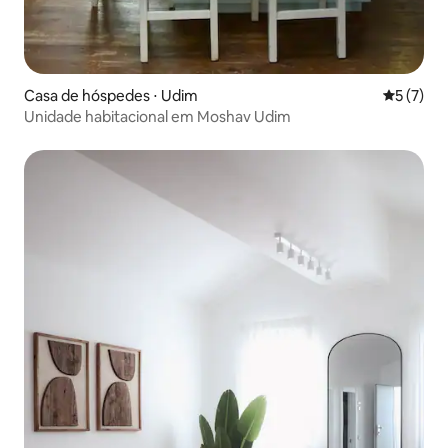
Casa de hóspedes ⋅ Udim
5 de uma 
5 (7)
Unidade habitacional em Moshav Udim