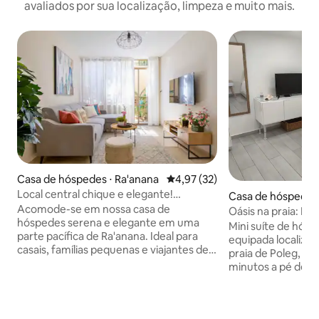
avaliados por sua localização, limpeza e muito mais.
Casa de hóspedes ⋅ Ra'anana
4,97 de uma avaliação média de
4,97 (32)
Local central chique e elegante!
Casa de hóspedes
Tranquilo, totalmente equipado
Acomode-se em nossa casa de
Oásis na praia: Pea
hóspedes serena e elegante em uma
Mini suíte de hós
parte pacífica de Ra'anana. Ideal para
equipada localizad
casais, famílias pequenas e viajantes de
praia de Poleg, sh
negócios. Desfrute de uma cozinha
minutos a pé de me
totalmente equipada, área de estar
a poucos passos do ôni
aconchegante, TV, Wi-Fi rápido e
privativa para es
entrada privativa. O espaço oferece ar
aconchegante. Tet
condicionado, aquecimento e todos os