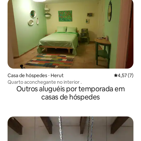
Casa de hóspedes ⋅ Herut
4,57 de uma 
4,57 (7)
Quarto aconchegante no interior .
Outros aluguéis por temporada em
casas de hóspedes