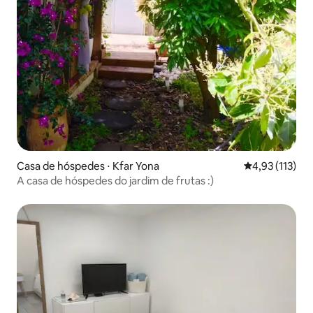
Casa de hóspedes ⋅ Kfar Yona
4,93 de uma av
4,93 (113)
A casa de hóspedes do jardim de frutas :)