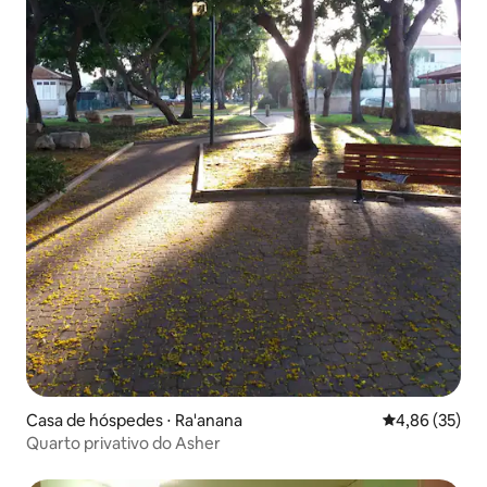
Casa de hóspedes ⋅ Ra'anana
4,86 de uma a
4,86 (35)
Quarto privativo do Asher