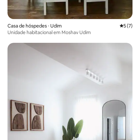
Casa de hóspedes ⋅ Udim
5 de uma 
5 (7)
Unidade habitacional em Moshav Udim