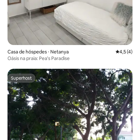
Casa de hóspedes ⋅ Netanya
4,5 de uma 
4,5 (4)
Oásis na praia: Pea's Paradise
Superhost
Superhost